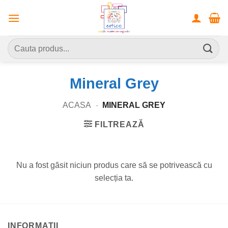
Skip
to
content
Caută
după:
Mineral Grey
ACASA
-
MINERAL GREY
FILTREAZĂ
Nu a fost găsit niciun produs care să se potrivească cu
selecția ta.
INFORMATII