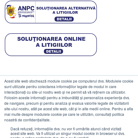
Acest site web stochează module cookie pe computerul dvs. Modulele cookie
DATE COMERCIALE
sunt utilizate pentru colectarea informațiilor legate de modul în care
interacționați cu site-ul nostru web și ne permit să vă reținem ca utilizator.
Folosim aceste informații pentru a îmbunătăți și personaliza experiența dvs.
ESTICO S.R.L.
de navigare, precum și pentru analiza și evalua valorile legate de vizitatorii
CIF: RO1094402.
site-ului nostru, atât pe acest site web, cât și în alte medii online. Pentru a afla
mai multe despre modulele cookie pe care le utilizăm, consultați politica
Reg.Com: J08/469/1991.
noastră de confidențialitate.
Dacă refuzați, informațiile dvs. nu vor fi urmărite atunci când vizitați
acest site web. Va fi utilizat un singur modul cookie în browser-ul dvs.
pentru a reține preferința dvs. de a nu fi urmărit.