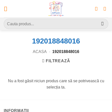
Skip
to
content
Caută
după:
192018848016
ACASA
-
192018848016
FILTREAZĂ
Nu a fost găsit niciun produs care să se potrivească cu
selecția ta.
INFORMATII