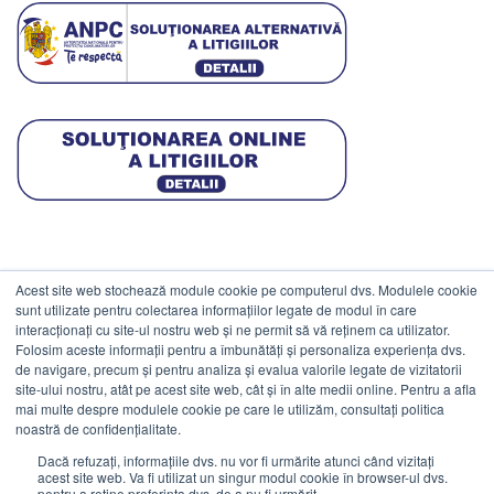
Acest site web stochează module cookie pe computerul dvs. Modulele cookie
DATE COMERCIALE
sunt utilizate pentru colectarea informațiilor legate de modul în care
interacționați cu site-ul nostru web și ne permit să vă reținem ca utilizator.
Folosim aceste informații pentru a îmbunătăți și personaliza experiența dvs.
ESTICO S.R.L.
de navigare, precum și pentru analiza și evalua valorile legate de vizitatorii
CIF: RO1094402.
site-ului nostru, atât pe acest site web, cât și în alte medii online. Pentru a afla
mai multe despre modulele cookie pe care le utilizăm, consultați politica
Reg.Com: J08/469/1991.
noastră de confidențialitate.
Dacă refuzați, informațiile dvs. nu vor fi urmărite atunci când vizitați
acest site web. Va fi utilizat un singur modul cookie în browser-ul dvs.
pentru a reține preferința dvs. de a nu fi urmărit.