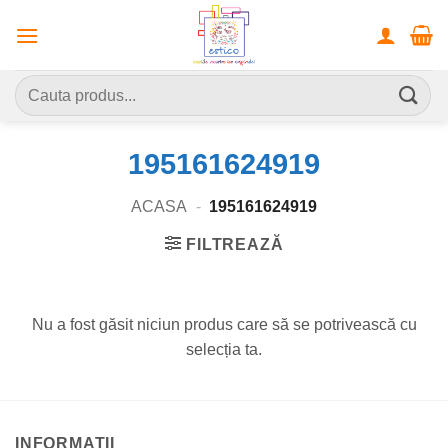
Skip
to
content
Caută
după:
195161624919
ACASA
-
195161624919
FILTREAZĂ
Nu a fost găsit niciun produs care să se potrivească cu
selecția ta.
INFORMATII