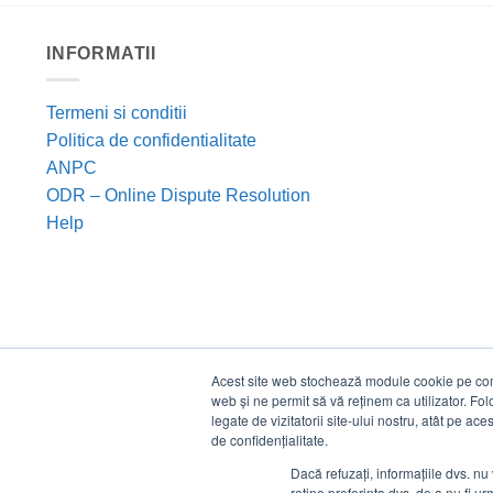
INFORMATII
Termeni si conditii
Politica de confidentialitate
ANPC
ODR – Online Dispute Resolution
Help
Acest site web stochează module cookie pe compu
web și ne permit să vă reținem ca utilizator. Fo
legate de vizitatorii site-ului nostru, atât pe ac
de confidențialitate.
Dacă refuzați, informațiile dvs. nu 
reține preferința dvs. de a nu fi urm