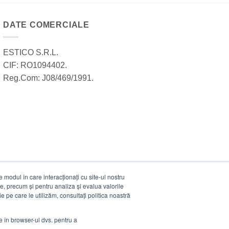
DATE COMERCIALE
ESTICO S.R.L.
CIF: RO1094402.
Reg.Com: J08/469/1991.
modul în care interacționați cu site-ul nostru
e, precum și pentru analiza și evalua valorile
e pe care le utilizăm, consultați politica noastră
ie în browser-ul dvs. pentru a