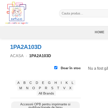
Skip
to
Caută
content
după:
HOME
1PA2A103D
ACASA
-
1PA2A103D
Doar în stoc
Nu a fost gă
A
B
C
D
E
G
H
I
K
L
M
N
O
P
R
S
T
V
X
All Brands
Accesorii OPB pentru imprimante si
multifunctionale de birou