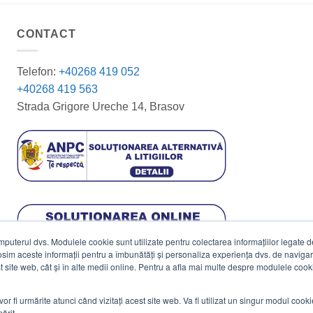
CONTACT
Telefon:
+40268 419 052
+40268 419 563
Strada Grigore Ureche 14, Brasov
terul dvs. Modulele cookie sunt utilizate pentru colectarea informațiilor legate de 
losim aceste informații pentru a îmbunătăți și personaliza experiența dvs. de navigar
est site web, cât și în alte medii online. Pentru a afla mai multe despre modulele cooki
vor fi urmărite atunci când vizitați acest site web. Va fi utilizat un singur modul cook
ărit.