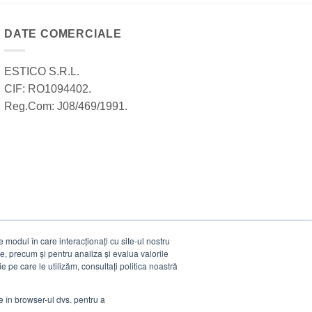
DATE COMERCIALE
ESTICO S.R.L.
CIF: RO1094402.
Reg.Com: J08/469/1991.
modul în care interacționați cu site-ul nostru
e, precum și pentru analiza și evalua valorile
e pe care le utilizăm, consultați politica noastră
ie în browser-ul dvs. pentru a