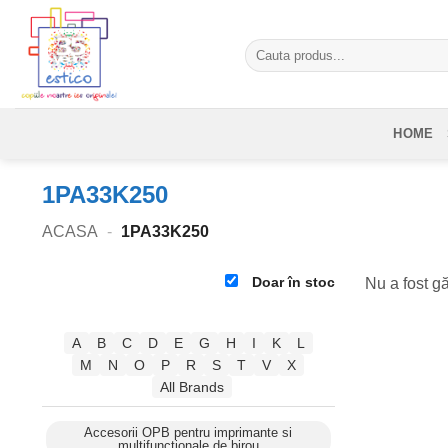
Skip
to
Caută
content
după:
HOME
1PA33K250
ACASA
-
1PA33K250
Doar în stoc
Nu a fost gă
A
B
C
D
E
G
H
I
K
L
M
N
O
P
R
S
T
V
X
All Brands
Accesorii OPB pentru imprimante si
multifunctionale de birou