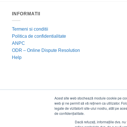
INFORMATII
Termeni si conditii
Politica de confidentialitate
ANPC
ODR – Online Dispute Resolution
Help
Acest site web stochează module cookie pe compu
web și ne permit să vă reținem ca utilizator. Fo
legate de vizitatorii site-ului nostru, atât pe ac
de confidențialitate.
Dacă refuzați, informațiile dvs. nu 
reține preferința dvs. de a nu fi urm