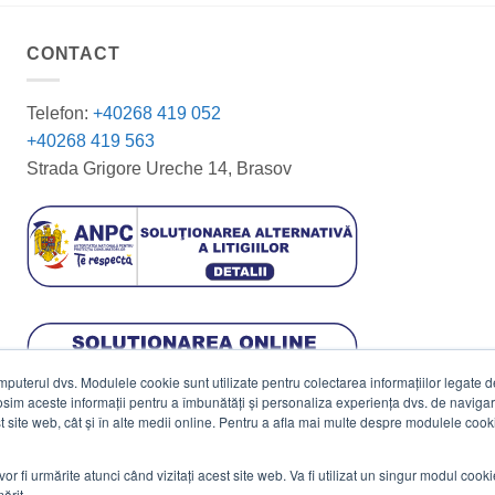
CONTACT
Telefon:
+40268 419 052
+40268 419 563
Strada Grigore Ureche 14, Brasov
terul dvs. Modulele cookie sunt utilizate pentru colectarea informațiilor legate de 
losim aceste informații pentru a îmbunătăți și personaliza experiența dvs. de navigar
est site web, cât și în alte medii online. Pentru a afla mai multe despre modulele cooki
vor fi urmărite atunci când vizitați acest site web. Va fi utilizat un singur modul cook
ărit.