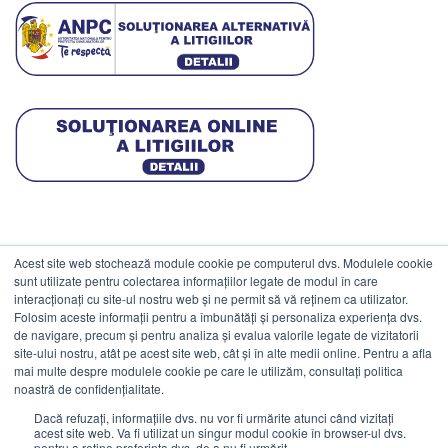
Acest site web stochează module cookie pe computerul dvs. Modulele cookie
DATE COMERCIALE
sunt utilizate pentru colectarea informațiilor legate de modul în care
interacționați cu site-ul nostru web și ne permit să vă reținem ca utilizator.
Folosim aceste informații pentru a îmbunătăți și personaliza experiența dvs.
ESTICO S.R.L.
de navigare, precum și pentru analiza și evalua valorile legate de vizitatorii
CIF: RO1094402.
site-ului nostru, atât pe acest site web, cât și în alte medii online. Pentru a afla
mai multe despre modulele cookie pe care le utilizăm, consultați politica
Reg.Com: J08/469/1991.
noastră de confidențialitate.
Dacă refuzați, informațiile dvs. nu vor fi urmărite atunci când vizitați
acest site web. Va fi utilizat un singur modul cookie în browser-ul dvs.
pentru a reține preferința dvs. de a nu fi urmărit.