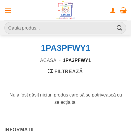
Skip
to
content
Caută
după:
1PA3PFWY1
ACASA
-
1PA3PFWY1
FILTREAZĂ
Nu a fost găsit niciun produs care să se potrivească cu
selecția ta.
INFORMATII