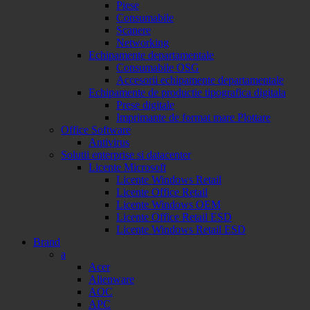
Piese
Consumabile
Scanere
Networking
Echipamente departamentale
Consumabile OSG
Accesorii echipamente departamentale
Echipamente de productie tipografica digitala
Prese digitale
Imprimante de format mare Plottare
Office Software
Antivirus
Solutii enterprise si datacenter
Licente Microsoft
Licente Windows Retail
Licente Office Retail
Licente Windows OEM
Licente Office Retail ESD
Licente Windows Retail ESD
Brand
a
Acer
Alienware
AOC
APC