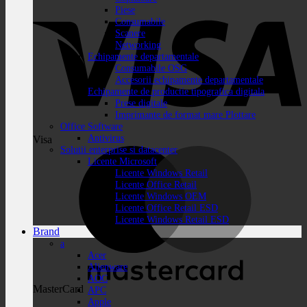
Piese
Consumabile
Scanere
Networking
Echipamente departamentale
Consumabile OSG
Accesorii echipamente departamentale
Echipamente de productie tipografica digitala
Prese digitale
Imprimante de format mare Plottare
Office Software
Antivirus
Visa
Solutii enterprise si datacenter
Licente Microsoft
Licente Windows Retail
Licente Office Retail
Licente Windows OEM
Licente Office Retail ESD
Licente Windows Retail ESD
Brand
a
Acer
Alienware
AOC
MasterCard
APC
Apple