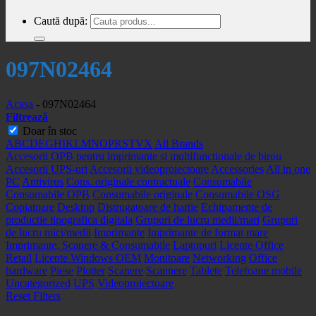
Caută după:
097N02464
Acasa
-
097N02464
Filtrează
Doar în stoc
A
B
C
D
E
G
H
I
K
L
M
N
O
P
R
S
T
V
X
All Brands
Accesorii OPB pentru imprimante si multifunctionale de birou
Accesorii UPS-uri
Accesorii videoproiectoare
Accessories
All in one
PC
Antivirus
Cons. originale contractuale
Consumabile
Consumabile OPB
Consumabile originale
Consumabile OSG
Copiatoare
Desktop
Distrugatoare de hartie
Echipamente de
productie tipografica digitala
Grupuri de lucru medii/mari
Grupuri
de lucru mici/medii
Imprimante
Imprimante de format mare
Imprimante, Scanere & Consumabile
Laptopuri
Licente Office
Retail
Licente Windows OEM
Monitoare
Networking
Office
hardware
Piese
Plotter
Scanere
Scannere
Tablete
Telefoane mobile
Uncategorized
UPS
Videoproiectoare
Reset Filters