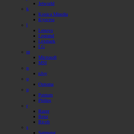
Jetworld
k
Konica Minolta
Kyocera
l
Lenovo
Legrand
Lexmark
LG
m
Microsoft
MSI
n
nJoy
o
Optoma
p
Pantum
Philips
r
Razer
Renz
Ricoh
s
Samsung