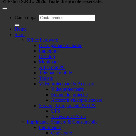
©
Estico S.R.L. 2026. Toate drepturile rezervate.
Caută după:
Home
Shop
Office hardware
Distrugatoare de hartie
Laptopuri
Desktop
Monitoare
All in one PC
Telefoane mobile
Tablete
Videoproiectoare & Accesorii
Videoproiectoare
Ecrane de proiectie
Accesorii videoproiectoare
Servere, Componente & UPS
UPS
Accesorii UPS-uri
Imprimante, Scanere & Consumabile
Imprimante
Copiatoare