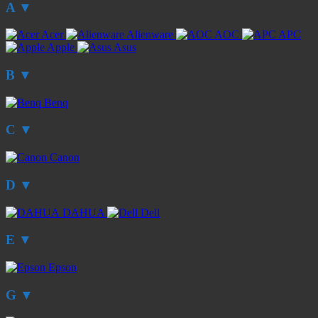
A
▼
Acer
Alienware
AOC
APC
Apple
Asus
B
▼
Benq
C
▼
Canon
D
▼
DAHUA
Dell
E
▼
Epson
G
▼