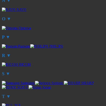
N
▼
NJOY
O
▼
Optoma
P
▼
Pantum
PHILIPS
R
▼
RICOH
S
▼
Samsung
Serioux
SHARP
SONY
Sopar
T
▼
TCL