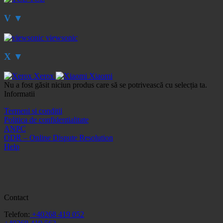
V
▼
viewsonic
X
▼
Xerox
Xiaomi
Nu a fost găsit niciun produs care să se potrivească cu selecția ta.
Informatii
Termeni si conditii
Politica de confidentialitate
ANPC
ODR – Online Dispute Resolution
Help
Contact
Telefon:
+40268 419 052