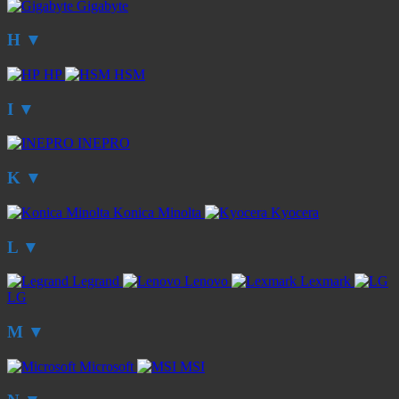
Gigabyte
H
▼
HP
HSM
I
▼
INEPRO
K
▼
Konica Minolta
Kyocera
L
▼
Legrand
Lenovo
Lexmark
LG
M
▼
Microsoft
MSI