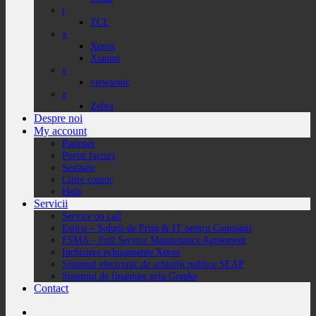
t
TCL
x
Xerox
Xiaomi
v
viewsonic
z
Zebra
Despre noi
My account
Partener
Portal facturi
Sesizare
Citire contor
Help
Servicii
Service on call
Estico – Soluții de Print & IT pentru Companii
FSMA – Full Service Maintenance Agreement
Inchiriere echipamente Xerox
Sistemul electronic de achiziții publice SEAP
Sistemul de finanțare prin Grenke
Contact