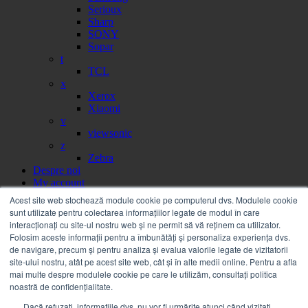
Serioux
Sharp
SONY
Sopar
t
TCL
x
Xerox
Xiaomi
v
viewsonic
z
Zebra
Despre noi
My account
Partener
Acest site web stochează module cookie pe computerul dvs. Modulele cookie
Portal facturi
sunt utilizate pentru colectarea informațiilor legate de modul în care
Sesizare
interacționați cu site-ul nostru web și ne permit să vă reținem ca utilizator.
Citire contor
Folosim aceste informații pentru a îmbunătăți și personaliza experiența dvs.
Help
de navigare, precum și pentru analiza și evalua valorile legate de vizitatorii
Servicii
site-ului nostru, atât pe acest site web, cât și în alte medii online. Pentru a afla
Service on call
mai multe despre modulele cookie pe care le utilizăm, consultați politica
Estico – Soluții de Print & IT pentru Companii
noastră de confidențialitate.
FSMA – Full Service Maintenance Agreement
Dacă refuzați, informațiile dvs. nu vor fi urmărite atunci când vizitați
Inchiriere echipamente Xerox