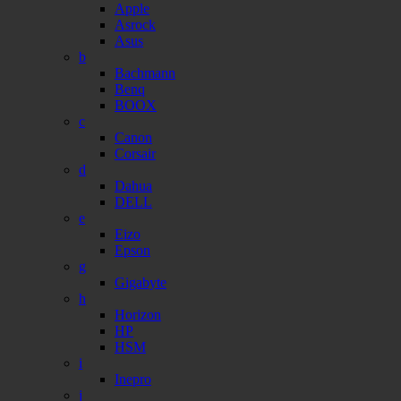
Apple
Asrock
Asus
b
Bachmann
Benq
BOOX
c
Canon
Corsair
d
Dahua
DELL
e
Eizo
Epson
g
Gigabyte
h
Horizon
HP
HSM
i
Inepro
j