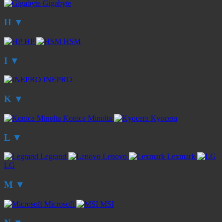
Gigabyte
H
▼
HP
HSM
I
▼
INEPRO
K
▼
Konica Minolta
Kyocera
L
▼
Legrand
Lenovo
Lexmark
LG
M
▼
Microsoft
MSI