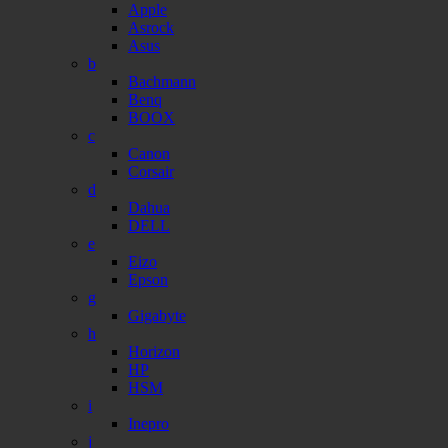
Apple
Asrock
Asus
b
Bachmann
Benq
BOOX
c
Canon
Corsair
d
Dahua
DELL
e
Eizo
Epson
g
Gigabyte
h
Horizon
HP
HSM
i
Inepro
j