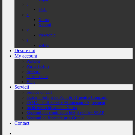
t
TCL
x
Xerox
Xiaomi
v
viewsonic
z
Zebra
Despre noi
My account
Partener
Portal facturi
Sesizare
Citire contor
Help
Servicii
Service on call
Estico – Soluții de Print & IT pentru Companii
FSMA – Full Service Maintenance Agreement
Inchiriere echipamente Xerox
Sistemul electronic de achiziții publice SEAP
Sistemul de finanțare prin Grenke
Contact