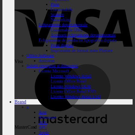
Piese
Consumabile
Scanere
Networking
Echipamente departamentale
Consumabile OSG
Accesorii echipamente departamentale
Echipamente de productie tipografica digitala
Prese digitale
Imprimante de format mare Plottare
Office Software
Antivirus
Visa
Solutii enterprise si datacenter
Licente Microsoft
Licente Windows Retail
Licente Office Retail
Licente Windows OEM
Licente Office Retail ESD
Licente Windows Retail ESD
Brand
a
Acer
Alienware
AOC
MasterCard
APC
Apple