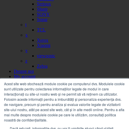
Serioux
Sharp
SONY
Sopar
t
TCL
x
Xerox
Xiaomi
v
viewsonic
z
Zebra
Despre noi
My account
Partener
Acest site web stochează module cookie pe computerul dvs. Modulele cookie
Portal facturi
sunt utilizate pentru colectarea informațiilor legate de modul în care
Sesizare
interacționați cu site-ul nostru web și ne permit să vă reținem ca utilizator.
Citire contor
Folosim aceste informații pentru a îmbunătăți și personaliza experiența dvs.
Help
de navigare, precum și pentru analiza și evalua valorile legate de vizitatorii
Servicii
site-ului nostru, atât pe acest site web, cât și în alte medii online. Pentru a afla
Service on call
mai multe despre modulele cookie pe care le utilizăm, consultați politica
Estico – Soluții de Print & IT pentru Companii
noastră de confidențialitate.
FSMA – Full Service Maintenance Agreement
Dacă refuzați, informațiile dvs. nu vor fi urmărite atunci când vizitați
Inchiriere echipamente Xerox