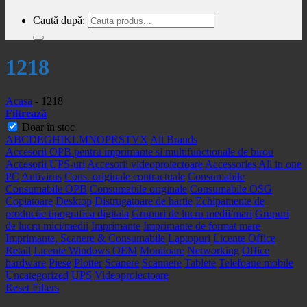
Caută după:
1218
Acasa
-
1218
Filtrează
Doar în stoc
A
B
C
D
E
G
H
I
K
L
M
N
O
P
R
S
T
V
X
All Brands
Accesorii OPB pentru imprimante si multifunctionale de birou
Accesorii UPS-uri
Accesorii videoproiectoare
Accessories
All in one
PC
Antivirus
Cons. originale contractuale
Consumabile
Consumabile OPB
Consumabile originale
Consumabile OSG
Copiatoare
Desktop
Distrugatoare de hartie
Echipamente de
productie tipografica digitala
Grupuri de lucru medii/mari
Grupuri
de lucru mici/medii
Imprimante
Imprimante de format mare
Imprimante, Scanere & Consumabile
Laptopuri
Licente Office
Retail
Licente Windows OEM
Monitoare
Networking
Office
hardware
Piese
Plotter
Scanere
Scannere
Tablete
Telefoane mobile
Uncategorized
UPS
Videoproiectoare
Reset Filters