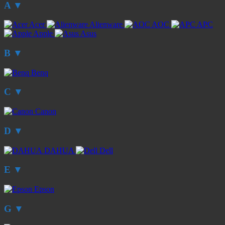
A
▼
Acer
Alienware
AOC
APC
Apple
Asus
B
▼
Benq
C
▼
Canon
D
▼
DAHUA
Dell
E
▼
Epson
G
▼