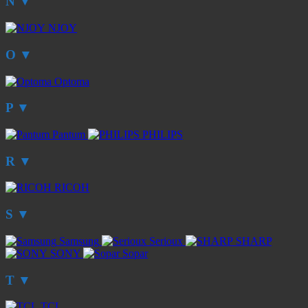
N
▼
NJOY
O
▼
Optoma
P
▼
Pantum
PHILIPS
R
▼
RICOH
S
▼
Samsung
Serioux
SHARP
SONY
Sopar
T
▼
TCL