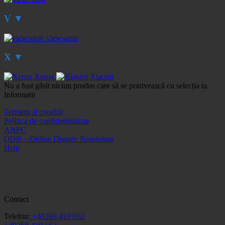
V
▼
viewsonic
X
▼
Xerox
Xiaomi
Nu a fost găsit niciun produs care să se potrivească cu selecția ta.
Informatii
Termeni si conditii
Politica de confidentialitate
ANPC
ODR – Online Dispute Resolution
Help
Contact
Telefon:
+40268 419 052