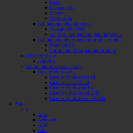
Piese
Consumabile
Scanere
Networking
Echipamente departamentale
Consumabile OSG
Accesorii echipamente departamentale
Echipamente de productie tipografica digitala
Prese digitale
Imprimante de format mare Plottare
Office Software
Antivirus
Solutii enterprise si datacenter
Licente Microsoft
Licente Windows Retail
Licente Office Retail
Licente Windows OEM
Licente Office Retail ESD
Licente Windows Retail ESD
Brand
a
Acer
Alienware
AOC
APC