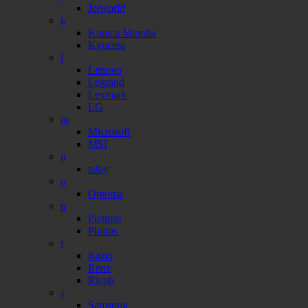
Jetworld
k
Konica Minolta
Kyocera
l
Lenovo
Legrand
Lexmark
LG
m
Microsoft
MSI
n
nJoy
o
Optoma
p
Pantum
Philips
r
Razer
Renz
Ricoh
s
Samsung