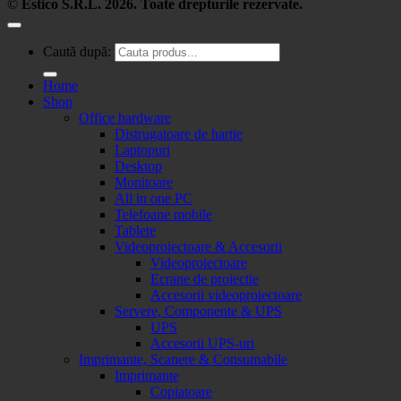
©
Estico S.R.L. 2026. Toate drepturile rezervate.
Caută după:
Home
Shop
Office hardware
Distrugatoare de hartie
Laptopuri
Desktop
Monitoare
All in one PC
Telefoane mobile
Tablete
Videoproiectoare & Accesorii
Videoproiectoare
Ecrane de proiectie
Accesorii videoproiectoare
Servere, Componente & UPS
UPS
Accesorii UPS-uri
Imprimante, Scanere & Consumabile
Imprimante
Copiatoare