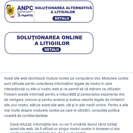
Acest site web stochează module cookie pe computerul dvs. Modulele cookie
DATE COMERCIALE
sunt utilizate pentru colectarea informațiilor legate de modul în care
interacționați cu site-ul nostru web și ne permit să vă reținem ca utilizator.
Folosim aceste informații pentru a îmbunătăți și personaliza experiența dvs.
ESTICO S.R.L.
de navigare, precum și pentru analiza și evalua valorile legate de vizitatorii
CIF: RO1094402.
site-ului nostru, atât pe acest site web, cât și în alte medii online. Pentru a afla
mai multe despre modulele cookie pe care le utilizăm, consultați politica
Reg.Com: J08/469/1991.
noastră de confidențialitate.
Dacă refuzați, informațiile dvs. nu vor fi urmărite atunci când vizitați
acest site web. Va fi utilizat un singur modul cookie în browser-ul dvs.
pentru a reține preferința dvs. de a nu fi urmărit.