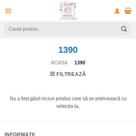
Skip
to
content
Caută
după:
1390
ACASA
-
1390
FILTREAZĂ
Nu a fost găsit niciun produs care să se potrivească cu
selecția ta.
INFORMATII