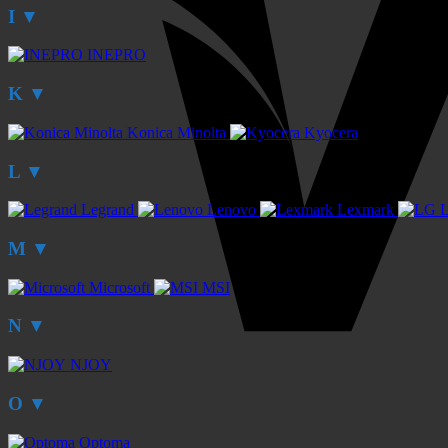
I
▼
INEPRO
K
▼
Konica Minolta
Kyocera
L
▼
Legrand
Lenovo
Lexmark
M
▼
Microsoft
MSI
N
▼
NJOY
O
▼
Optoma