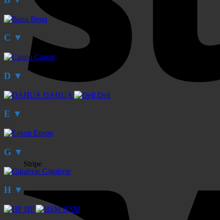
Benq
C
▼
Canon
D
▼
DAHUA
Dell
E
▼
Epson
G
▼
Stripe
Gigabyte
H
▼
HP
HSM