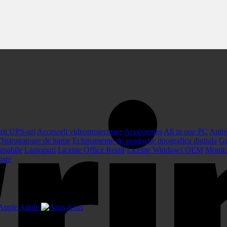
rii UPS-uri
Accesorii videoproiectoare
Accessories
All in one PC
Antiv
Distrugatoare de hartie
Echipamente de productie tipografica digitala
Gr
umabile
Laptopuri
Licente Office Retail
Licente Windows OEM
Monit
oare
Apple
Asus