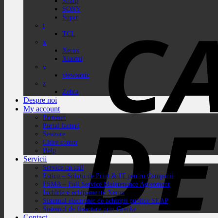
Sharp
SONY
Sopar
t
TCL
x
Xerox
Xiaomi
v
viewsonic
z
Zebra
Despre noi
My account
Partener
Portal facturi
Sesizare
Citire contor
Help
Servicii
Service on call
Estico – Soluții de Print & IT pentru Companii
FSMA – Full Service Maintenance Agreement
Inchiriere echipamente Xerox
Sistemul electronic de achiziții publice SEAP
Sistemul de finanțare prin Grenke
Contact