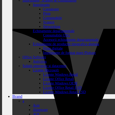
Imprimante, Scanere & Consumabile
Imprimante
Copiatoare
Piese
Consumabile
Scanere
Networking
Echipamente departamentale
Consumabile OSG
Accesorii echipamente departamentale
Echipamente de productie tipografica digitala
Prese digitale
Imprimante de format mare Plottare
Office Software
Antivirus
Solutii enterprise si datacenter
Licente Microsoft
Licente Windows Retail
Licente Office Retail
Licente Windows OEM
Licente Office Retail ESD
Licente Windows Retail ESD
Brand
a
Acer
Alienware
AOC