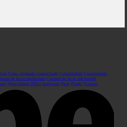
irus
Cons. originale contractuale
Consumabile
Consumabile
upuri de lucru medii/mari
Grupuri de lucru mici/medii
oare
Networking
Office hardware
Piese
Plotter
Scanere