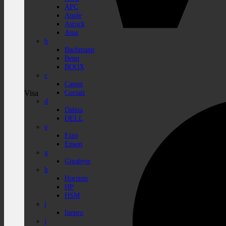
APC
Apple
Asrock
Asus
b
Bachmann
Benq
BOOX
c
Canon
Corsair
Visa
d
Dahua
DELL
e
Eizo
Epson
g
Gigabyte
h
Horizon
HP
HSM
i
Inepro
j