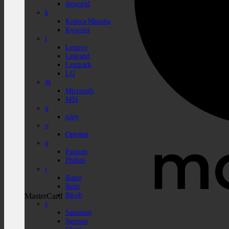
Jetworld
k
Konica Minolta
Kyocera
l
Lenovo
Legrand
Lexmark
LG
m
Microsoft
MSI
n
nJoy
o
Optoma
p
Pantum
Philips
r
Razer
Renz
Ricoh
MasterCard
s
Samsung
Serioux