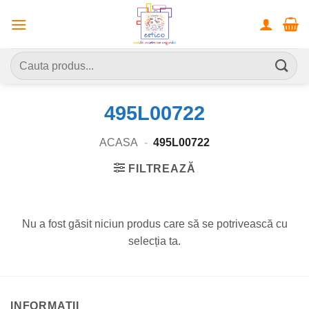
Skip
to
content
Caută
după:
495L00722
ACASA
-
495L00722
FILTREAZĂ
Nu a fost găsit niciun produs care să se potrivească cu
selecția ta.
INFORMATII