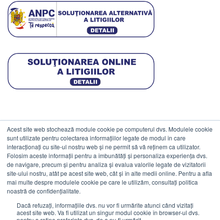
Acest site web stochează module cookie pe computerul dvs. Modulele cookie
DATE COMERCIALE
sunt utilizate pentru colectarea informațiilor legate de modul în care
interacționați cu site-ul nostru web și ne permit să vă reținem ca utilizator.
Folosim aceste informații pentru a îmbunătăți și personaliza experiența dvs.
ESTICO S.R.L.
de navigare, precum și pentru analiza și evalua valorile legate de vizitatorii
CIF: RO1094402.
site-ului nostru, atât pe acest site web, cât și în alte medii online. Pentru a afla
mai multe despre modulele cookie pe care le utilizăm, consultați politica
Reg.Com: J08/469/1991.
noastră de confidențialitate.
Dacă refuzați, informațiile dvs. nu vor fi urmărite atunci când vizitați
acest site web. Va fi utilizat un singur modul cookie în browser-ul dvs.
pentru a reține preferința dvs. de a nu fi urmărit.