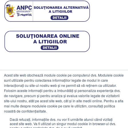
Acest site web stochează module cookie pe computerul dvs. Modulele cookie
DATE COMERCIALE
sunt utilizate pentru colectarea informațiilor legate de modul în care
interacționați cu site-ul nostru web și ne permit să vă reținem ca utilizator.
Folosim aceste informații pentru a îmbunătăți și personaliza experiența dvs.
ESTICO S.R.L.
de navigare, precum și pentru analiza și evalua valorile legate de vizitatorii
CIF: RO1094402.
site-ului nostru, atât pe acest site web, cât și în alte medii online. Pentru a afla
mai multe despre modulele cookie pe care le utilizăm, consultați politica
Reg.Com: J08/469/1991.
noastră de confidențialitate.
Dacă refuzați, informațiile dvs. nu vor fi urmărite atunci când vizitați
acest site web. Va fi utilizat un singur modul cookie în browser-ul dvs.
pentru a reține preferința dvs. de a nu fi urmărit.