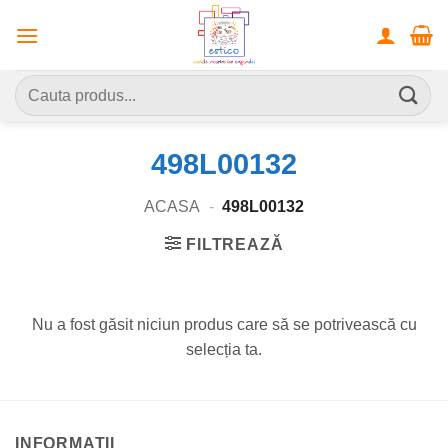
Skip
to
content
Caută
după:
498L00132
ACASA
-
498L00132
FILTREAZĂ
Nu a fost găsit niciun produs care să se potrivească cu
selecția ta.
INFORMATII