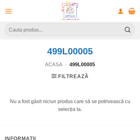
Skip
to
content
Caută
după:
499L00005
ACASA
-
499L00005
FILTREAZĂ
Nu a fost găsit niciun produs care să se potrivească cu
selecția ta.
INFORMATII