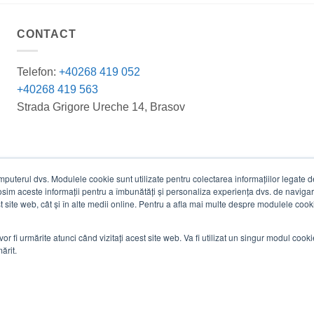
CONTACT
Telefon:
+40268 419 052
+40268 419 563
Strada Grigore Ureche 14, Brasov
terul dvs. Modulele cookie sunt utilizate pentru colectarea informațiilor legate de 
losim aceste informații pentru a îmbunătăți și personaliza experiența dvs. de navigar
est site web, cât și în alte medii online. Pentru a afla mai multe despre modulele cooki
vor fi urmărite atunci când vizitați acest site web. Va fi utilizat un singur modul cook
ărit.