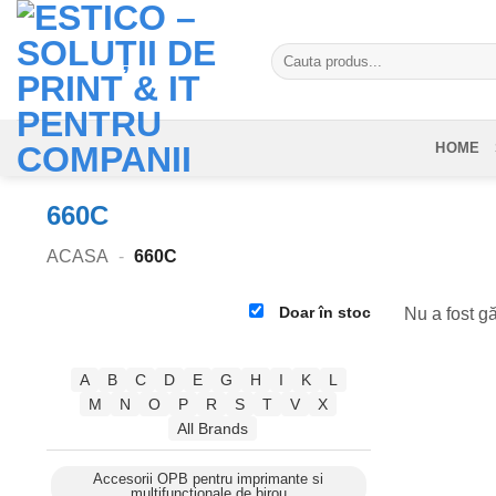
Skip
to
Caută
content
după:
HOME
660C
ACASA
-
660C
Doar în stoc
Nu a fost gă
A
B
C
D
E
G
H
I
K
L
M
N
O
P
R
S
T
V
X
All Brands
Accesorii OPB pentru imprimante si
multifunctionale de birou