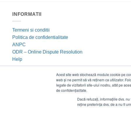
INFORMATII
Termeni si conditii
Politica de confidentialitate
ANPC
ODR – Online Dispute Resolution
Help
Acest site web stochează module cookie pe compu
web și ne permit să vă reținem ca utilizator. Fo
legate de vizitatorii site-ului nostru, atât pe ac
de confidențialitate.
Dacă refuzați, informațiile dvs. nu 
reține preferința dvs. de a nu fi urm
©
Estico S.R.L. 2026. Toate drepturile rezervate.