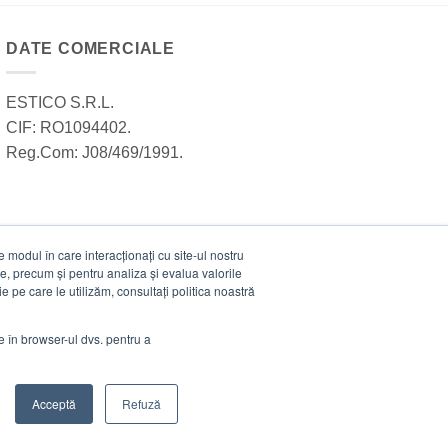
DATE COMERCIALE
ESTICO S.R.L.
CIF: RO1094402.
Reg.Com: J08/469/1991.
modul în care interacționați cu site-ul nostru
e, precum și pentru analiza și evalua valorile
e pe care le utilizăm, consultați politica noastră
ie în browser-ul dvs. pentru a
Acceptă
Refuză
Visa
MasterCard
Cash
Stripe
Visa
On
Electro