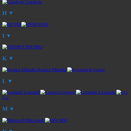
Gigabyte
H
▼
HP
HSM
I
▼
INEPRO
K
▼
Konica Minolta
Kyocera
L
▼
Legrand
Lenovo
Lexmark
LG
M
▼
Microsoft
MSI