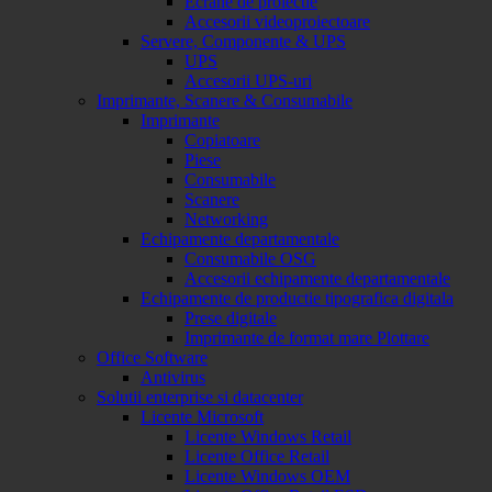
Ecrane de proiectie
Accesorii videoproiectoare
Servere, Componente & UPS
UPS
Accesorii UPS-uri
Imprimante, Scanere & Consumabile
Imprimante
Copiatoare
Piese
Consumabile
Scanere
Networking
Echipamente departamentale
Consumabile OSG
Accesorii echipamente departamentale
Echipamente de productie tipografica digitala
Prese digitale
Imprimante de format mare Plottare
Office Software
Antivirus
Solutii enterprise si datacenter
Licente Microsoft
Licente Windows Retail
Licente Office Retail
Licente Windows OEM