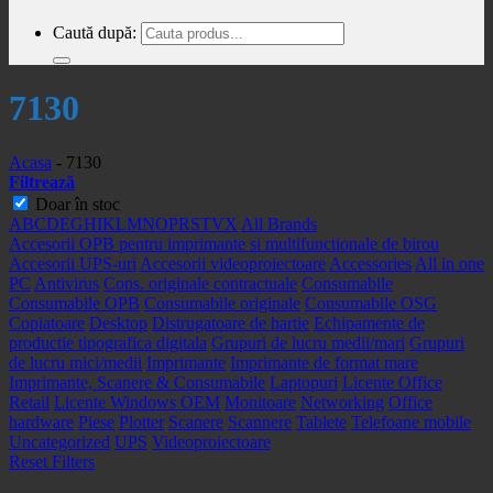
Caută după:
7130
Acasa
-
7130
Filtrează
Doar în stoc
A
B
C
D
E
G
H
I
K
L
M
N
O
P
R
S
T
V
X
All Brands
Accesorii OPB pentru imprimante si multifunctionale de birou
Accesorii UPS-uri
Accesorii videoproiectoare
Accessories
All in one
PC
Antivirus
Cons. originale contractuale
Consumabile
Consumabile OPB
Consumabile originale
Consumabile OSG
Copiatoare
Desktop
Distrugatoare de hartie
Echipamente de
productie tipografica digitala
Grupuri de lucru medii/mari
Grupuri
de lucru mici/medii
Imprimante
Imprimante de format mare
Imprimante, Scanere & Consumabile
Laptopuri
Licente Office
Retail
Licente Windows OEM
Monitoare
Networking
Office
hardware
Piese
Plotter
Scanere
Scannere
Tablete
Telefoane mobile
Uncategorized
UPS
Videoproiectoare
Reset Filters