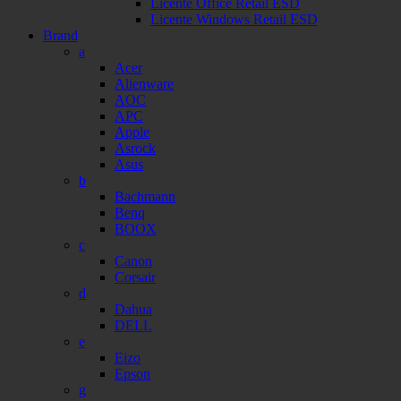
Licente Office Retail ESD
Licente Windows Retail ESD
Brand
a
Acer
Alienware
AOC
APC
Apple
Asrock
Asus
b
Bachmann
Benq
BOOX
c
Canon
Corsair
d
Dahua
DELL
e
Eizo
Epson
g