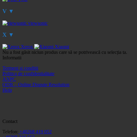
V
▼
viewsonic
X
▼
Xerox
Xiaomi
Nu a fost găsit niciun produs care să se potrivească cu selecția ta.
Informatii
Termeni si conditii
Politica de confidentialitate
ANPC
ODR – Online Dispute Resolution
Help
Contact
Telefon:
+40268 419 052