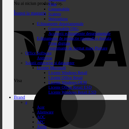
Nu ai niciun produs în coș.
Piese
Consumabile
Înapoi la magazin
Scanere
Networking
Echipamente departamentale
Consumabile OSG
Accesorii echipamente departamentale
Echipamente de productie tipografica digitala
Prese digitale
Imprimante de format mare Plottare
Office Software
Antivirus
Solutii enterprise si datacenter
Licente Microsoft
Licente Windows Retail
Licente Office Retail
Visa
Licente Windows OEM
Licente Office Retail ESD
Licente Windows Retail ESD
Brand
a
Acer
Alienware
AOC
APC
Apple