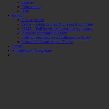
Sesizare
Citire contor
Help
Servicii
Service on call
Estico – Soluții de Print & IT pentru Companii
FSMA – Full Service Maintenance Agreement
Inchiriere echipamente Xerox
Sistemul electronic de achiziții publice SEAP
Sistemul de finanțare prin Grenke
Contact
Autentificare / Înregistrare