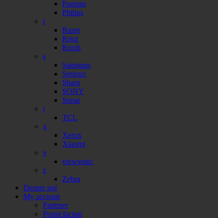
Pantum
Philips
r
Razer
Renz
Ricoh
s
Samsung
Serioux
Sharp
SONY
Sopar
t
TCL
x
Xerox
Xiaomi
v
viewsonic
z
Zebra
Despre noi
My account
Partener
Portal facturi