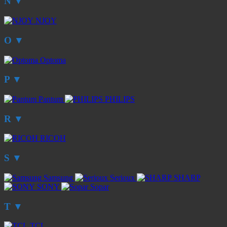
N
▼
NJOY
O
▼
Optoma
P
▼
Pantum
PHILIPS
R
▼
RICOH
S
▼
Samsung
Serioux
SHARP
SONY
Sopar
T
▼
TCL