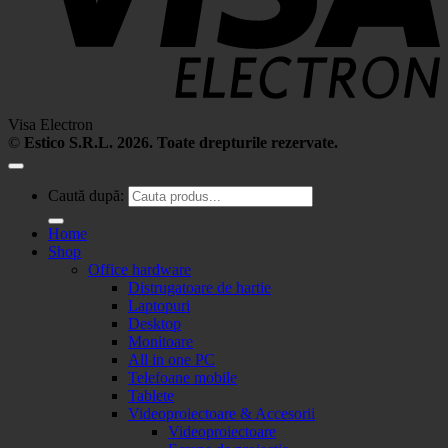
Visa Electron
©
Estico S.R.L. 2026. Toate drepturile rezervate.
Caută după:
Home
Shop
Office hardware
Distrugatoare de hartie
Laptopuri
Desktop
Monitoare
All in one PC
Telefoane mobile
Tablete
Videoproiectoare & Accesorii
Videoproiectoare