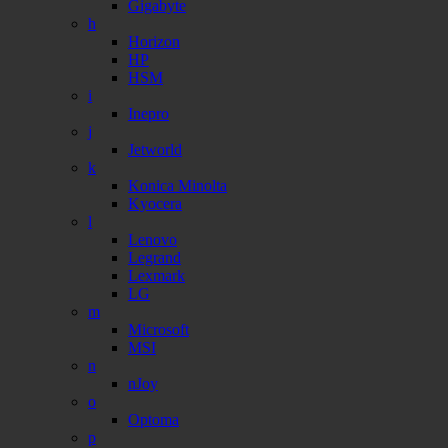
Gigabyte
h
Horizon
HP
HSM
i
Inepro
j
Jetworld
k
Konica Minolta
Kyocera
l
Lenovo
Legrand
Lexmark
LG
m
Microsoft
MSI
n
nJoy
o
Optoma
p