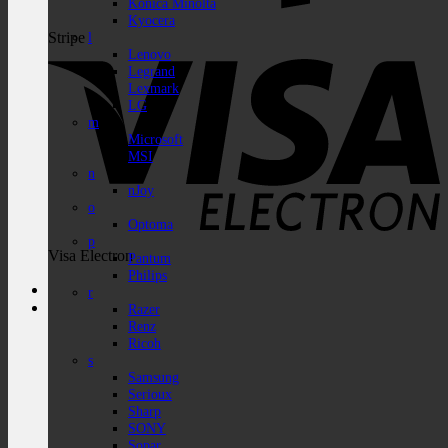
Konica Minolta
Kyocera
Stripe
l
Lenovo
Legrand
Lexmark
LG
m
Microsoft
MSI
n
nJoy
o
Optoma
p
Visa Electron
Pantum
Philips
r
Razer
Renz
Ricoh
s
Samsung
Serioux
Sharp
SONY
Sopar