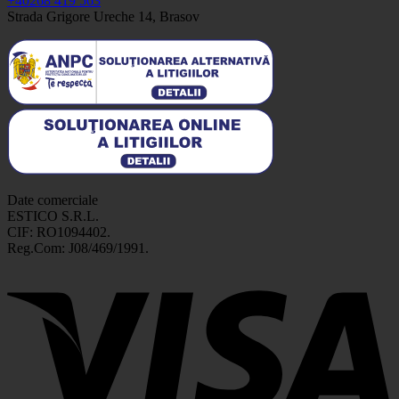
+40268 419 563
Strada Grigore Ureche 14, Brasov
Date comerciale
ESTICO S.R.L.
CIF: RO1094402.
Reg.Com: J08/469/1991.