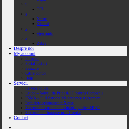
t
TCL
x
Xerox
Xiaomi
v
viewsonic
z
Zebra
Despre noi
My account
Partener
Portal facturi
Sesizare
Citire contor
Help
Servicii
Service on call
Estico – Soluții de Print & IT pentru Companii
FSMA – Full Service Maintenance Agreement
Inchiriere echipamente Xerox
Sistemul electronic de achiziții publice SEAP
Sistemul de finanțare prin Grenke
Contact