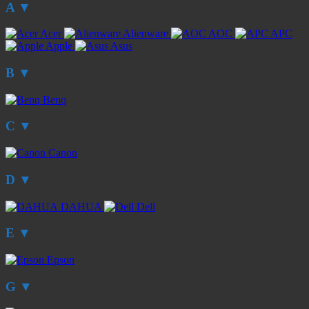
A
▼
Acer
Alienware
AOC
APC
Apple
Asus
B
▼
Benq
C
▼
Canon
D
▼
DAHUA
Dell
E
▼
Epson
G
▼