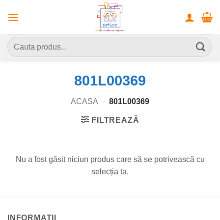
Skip
to
content
Caută
după:
801L00369
ACASA
-
801L00369
FILTREAZĂ
Nu a fost găsit niciun produs care să se potrivească cu
selecția ta.
INFORMATII