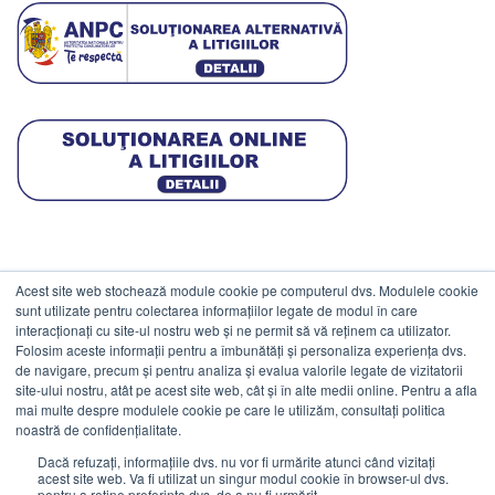
Acest site web stochează module cookie pe computerul dvs. Modulele cookie
DATE COMERCIALE
sunt utilizate pentru colectarea informațiilor legate de modul în care
interacționați cu site-ul nostru web și ne permit să vă reținem ca utilizator.
Folosim aceste informații pentru a îmbunătăți și personaliza experiența dvs.
ESTICO S.R.L.
de navigare, precum și pentru analiza și evalua valorile legate de vizitatorii
CIF: RO1094402.
site-ului nostru, atât pe acest site web, cât și în alte medii online. Pentru a afla
mai multe despre modulele cookie pe care le utilizăm, consultați politica
Reg.Com: J08/469/1991.
noastră de confidențialitate.
Dacă refuzați, informațiile dvs. nu vor fi urmărite atunci când vizitați
acest site web. Va fi utilizat un singur modul cookie în browser-ul dvs.
pentru a reține preferința dvs. de a nu fi urmărit.