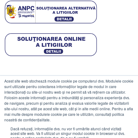
Acest site web stochează module cookie pe computerul dvs. Modulele cookie
DATE COMERCIALE
sunt utilizate pentru colectarea informațiilor legate de modul în care
interacționați cu site-ul nostru web și ne permit să vă reținem ca utilizator.
Folosim aceste informații pentru a îmbunătăți și personaliza experiența dvs.
ESTICO S.R.L.
de navigare, precum și pentru analiza și evalua valorile legate de vizitatorii
CIF: RO1094402.
site-ului nostru, atât pe acest site web, cât și în alte medii online. Pentru a afla
mai multe despre modulele cookie pe care le utilizăm, consultați politica
Reg.Com: J08/469/1991.
noastră de confidențialitate.
Dacă refuzați, informațiile dvs. nu vor fi urmărite atunci când vizitați
acest site web. Va fi utilizat un singur modul cookie în browser-ul dvs.
pentru a reține preferința dvs. de a nu fi urmărit.