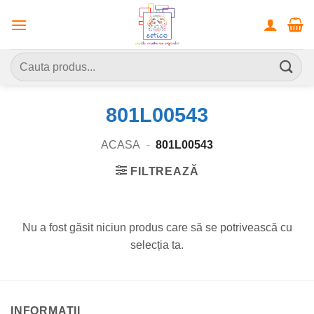
Skip
to
content
Caută
după:
801L00543
ACASA
-
801L00543
FILTREAZĂ
Nu a fost găsit niciun produs care să se potrivească cu
selecția ta.
INFORMATII