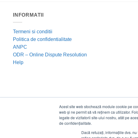
INFORMATII
Termeni si conditii
Politica de confidentialitate
ANPC
ODR – Online Dispute Resolution
Help
Acest site web stochează module cookie pe compu
web și ne permit să vă reținem ca utilizator. Fo
legate de vizitatorii site-ului nostru, atât pe ac
de confidențialitate.
Dacă refuzați, informațiile dvs. nu 
reține preferința dvs. de a nu fi urm