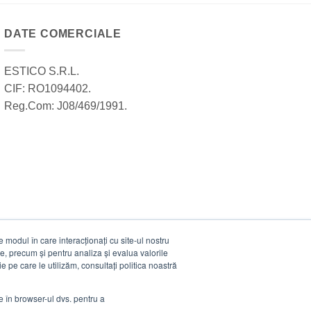
DATE COMERCIALE
ESTICO S.R.L.
CIF: RO1094402.
Reg.Com: J08/469/1991.
modul în care interacționați cu site-ul nostru
e, precum și pentru analiza și evalua valorile
e pe care le utilizăm, consultați politica noastră
ie în browser-ul dvs. pentru a