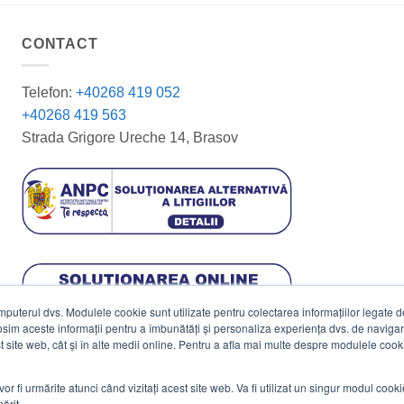
CONTACT
Telefon:
+40268 419 052
+40268 419 563
Strada Grigore Ureche 14, Brasov
terul dvs. Modulele cookie sunt utilizate pentru colectarea informațiilor legate de 
losim aceste informații pentru a îmbunătăți și personaliza experiența dvs. de navigar
est site web, cât și în alte medii online. Pentru a afla mai multe despre modulele cooki
vor fi urmărite atunci când vizitați acest site web. Va fi utilizat un singur modul cook
ărit.