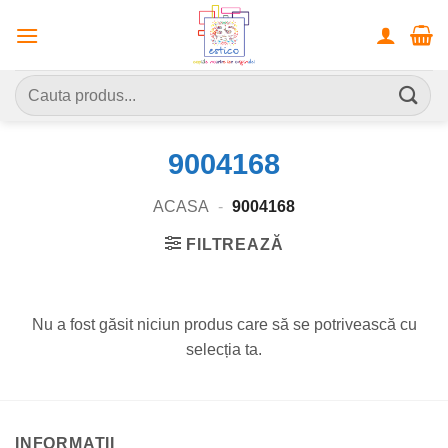
Skip
to
content
Caută
după:
9004168
ACASA
-
9004168
FILTREAZĂ
Nu a fost găsit niciun produs care să se potrivească cu
selecția ta.
INFORMATII