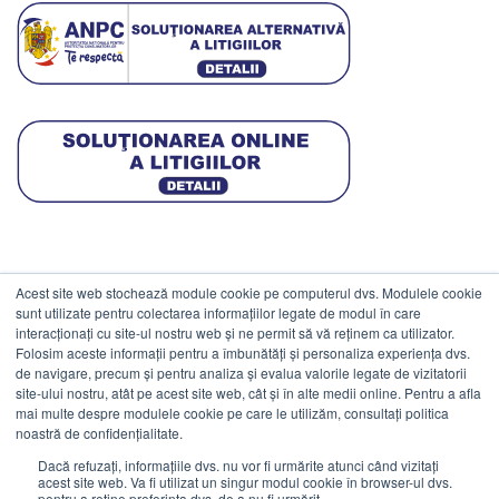
Acest site web stochează module cookie pe computerul dvs. Modulele cookie
DATE COMERCIALE
sunt utilizate pentru colectarea informațiilor legate de modul în care
interacționați cu site-ul nostru web și ne permit să vă reținem ca utilizator.
Folosim aceste informații pentru a îmbunătăți și personaliza experiența dvs.
ESTICO S.R.L.
de navigare, precum și pentru analiza și evalua valorile legate de vizitatorii
CIF: RO1094402.
site-ului nostru, atât pe acest site web, cât și în alte medii online. Pentru a afla
mai multe despre modulele cookie pe care le utilizăm, consultați politica
Reg.Com: J08/469/1991.
noastră de confidențialitate.
Dacă refuzați, informațiile dvs. nu vor fi urmărite atunci când vizitați
acest site web. Va fi utilizat un singur modul cookie în browser-ul dvs.
pentru a reține preferința dvs. de a nu fi urmărit.