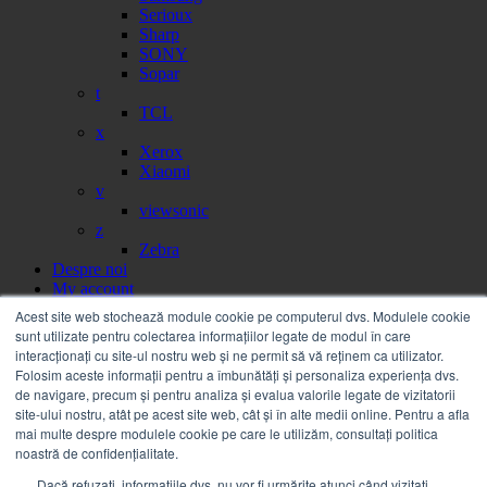
Serioux
Sharp
SONY
Sopar
t
TCL
x
Xerox
Xiaomi
v
viewsonic
z
Zebra
Despre noi
My account
Partener
Acest site web stochează module cookie pe computerul dvs. Modulele cookie
Portal facturi
sunt utilizate pentru colectarea informațiilor legate de modul în care
Sesizare
interacționați cu site-ul nostru web și ne permit să vă reținem ca utilizator.
Citire contor
Folosim aceste informații pentru a îmbunătăți și personaliza experiența dvs.
Help
de navigare, precum și pentru analiza și evalua valorile legate de vizitatorii
Servicii
site-ului nostru, atât pe acest site web, cât și în alte medii online. Pentru a afla
Service on call
mai multe despre modulele cookie pe care le utilizăm, consultați politica
Estico – Soluții de Print & IT pentru Companii
noastră de confidențialitate.
FSMA – Full Service Maintenance Agreement
Dacă refuzați, informațiile dvs. nu vor fi urmărite atunci când vizitați
Inchiriere echipamente Xerox