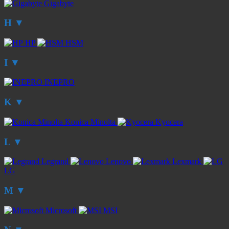
Gigabyte
H
▼
HP
HSM
I
▼
INEPRO
K
▼
Konica Minolta
Kyocera
L
▼
Legrand
Lenovo
Lexmark
LG
M
▼
Microsoft
MSI