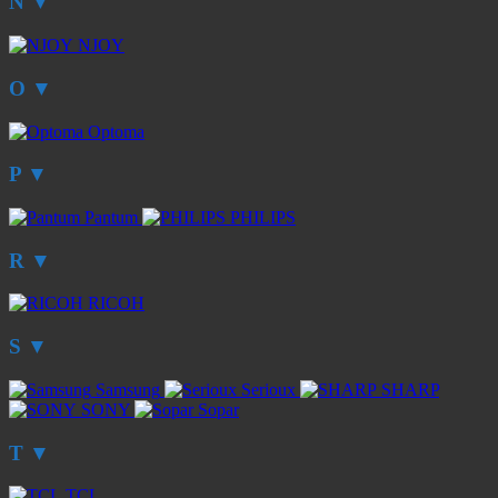
N
▼
NJOY
O
▼
Optoma
P
▼
Pantum
PHILIPS
R
▼
RICOH
S
▼
Samsung
Serioux
SHARP
SONY
Sopar
T
▼
TCL