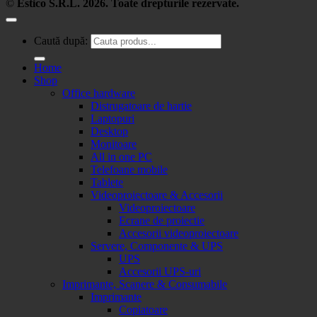
©
Estico S.R.L. 2026. Toate drepturile rezervate.
Caută după:
Home
Shop
Office hardware
Distrugatoare de hartie
Laptopuri
Desktop
Monitoare
All in one PC
Telefoane mobile
Tablete
Videoproiectoare & Accesorii
Videoproiectoare
Ecrane de proiectie
Accesorii videoproiectoare
Servere, Componente & UPS
UPS
Accesorii UPS-uri
Imprimante, Scanere & Consumabile
Imprimante
Copiatoare