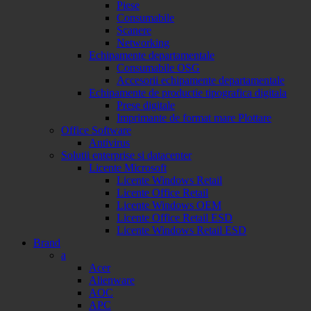
Piese
Consumabile
Scanere
Networking
Echipamente departamentale
Consumabile OSG
Accesorii echipamente departamentale
Echipamente de productie tipografica digitala
Prese digitale
Imprimante de format mare Plottare
Office Software
Antivirus
Solutii enterprise si datacenter
Licente Microsoft
Licente Windows Retail
Licente Office Retail
Licente Windows OEM
Licente Office Retail ESD
Licente Windows Retail ESD
Brand
a
Acer
Alienware
AOC
APC