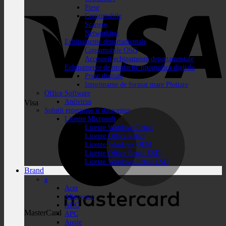
Piese
Consumabile
Scanere
Networking
Echipamente departamentale
Consumabile OSG
Accesorii echipamente departamentale
Echipamente de productie tipografica digitala
Prese digitale
Imprimante de format mare Plottare
Office Software
Antivirus
Visa
Solutii enterprise si datacenter
Licente Microsoft
Licente Windows Retail
Licente Office Retail
Licente Windows OEM
Licente Office Retail ESD
Licente Windows Retail ESD
Brand
a
Acer
Alienware
AOC
MasterCard
APC
Apple