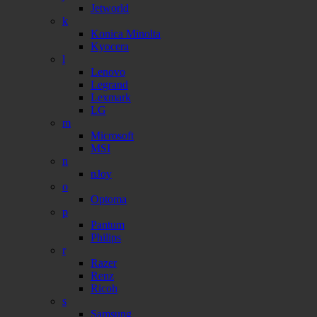
Jetworld
k
Konica Minolta
Kyocera
l
Lenovo
Legrand
Lexmark
LG
m
Microsoft
MSI
n
nJoy
o
Optoma
p
Pantum
Philips
r
Razer
Renz
Ricoh
s
Samsung