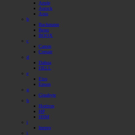
Apple
Asrock
Asus
b
Bachmann
Benq
BOOX
c
Canon
Corsair
d
Dahua
DELL
e
Eizo
Epson
g
Gigabyte
h
Horizon
HP
HSM
i
Inepro
j