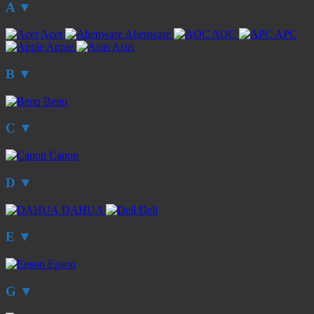
A
▼
Acer
Alienware
AOC
APC
Apple
Asus
B
▼
Benq
C
▼
Canon
D
▼
DAHUA
Dell
E
▼
Epson
G
▼