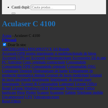
Caută după:
Aculaser C 4100
Acasa
-
Aculaser C 4100
Filtrează
Doar în stoc
A
B
C
D
E
G
H
I
K
L
M
N
O
P
R
S
T
V
X
All Brands
Accesorii OPB pentru imprimante si multifunctionale de birou
Accesorii UPS-uri
Accesorii videoproiectoare
Accessories
All in one
PC
Antivirus
Cons. originale contractuale
Consumabile
Consumabile OPB
Consumabile originale
Consumabile OSG
Copiatoare
Desktop
Distrugatoare de hartie
Echipamente de
productie tipografica digitala
Grupuri de lucru medii/mari
Grupuri
de lucru mici/medii
Imprimante
Imprimante de format mare
Imprimante, Scanere & Consumabile
Laptopuri
Licente Office
Retail
Licente Windows OEM
Monitoare
Networking
Office
hardware
Piese
Plotter
Scanere
Scannere
Tablete
Telefoane mobile
Uncategorized
UPS
Videoproiectoare
Reset Filters