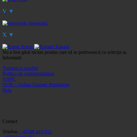
V
▼
viewsonic
X
▼
Xerox
Xiaomi
Nu a fost găsit niciun produs care să se potrivească cu selecția ta.
Informatii
Termeni si conditii
Politica de confidentialitate
ANPC
ODR – Online Dispute Resolution
Help
Contact
Telefon:
+40268 419 052