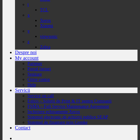
t
TCL
x
Xerox
Xiaomi
v
viewsonic
z
Zebra
Despre noi
My account
Partener
Portal facturi
Sesizare
Citire contor
Help
Servicii
Service on call
Estico – Soluții de Print & IT pentru Companii
FSMA – Full Service Maintenance Agreement
Inchiriere echipamente Xerox
Sistemul electronic de achiziții publice SEAP
Sistemul de finanțare prin Grenke
Contact