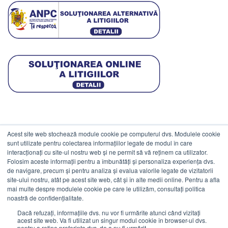
Acest site web stochează module cookie pe computerul dvs. Modulele cookie
DATE COMERCIALE
sunt utilizate pentru colectarea informațiilor legate de modul în care
interacționați cu site-ul nostru web și ne permit să vă reținem ca utilizator.
Folosim aceste informații pentru a îmbunătăți și personaliza experiența dvs.
ESTICO S.R.L.
de navigare, precum și pentru analiza și evalua valorile legate de vizitatorii
CIF: RO1094402.
site-ului nostru, atât pe acest site web, cât și în alte medii online. Pentru a afla
mai multe despre modulele cookie pe care le utilizăm, consultați politica
Reg.Com: J08/469/1991.
noastră de confidențialitate.
Dacă refuzați, informațiile dvs. nu vor fi urmărite atunci când vizitați
acest site web. Va fi utilizat un singur modul cookie în browser-ul dvs.
pentru a reține preferința dvs. de a nu fi urmărit.