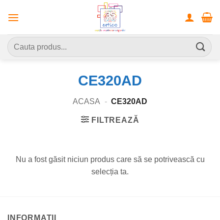
Skip
to
content
Caută
după:
CE320AD
ACASA
-
CE320AD
FILTREAZĂ
Nu a fost găsit niciun produs care să se potrivească cu
selecția ta.
INFORMATII