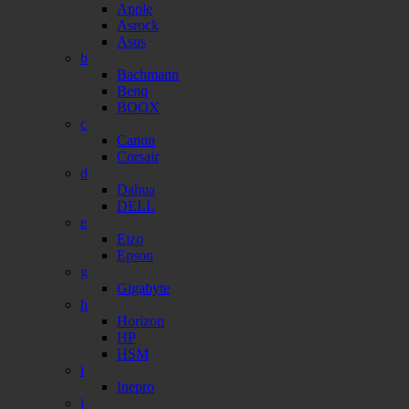
Apple
Asrock
Asus
b
Bachmann
Benq
BOOX
c
Canon
Corsair
d
Dahua
DELL
e
Eizo
Epson
g
Gigabyte
h
Horizon
HP
HSM
i
Inepro
j