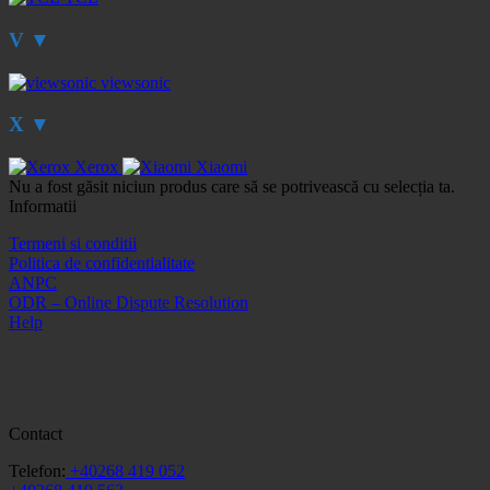
V
▼
viewsonic
X
▼
Xerox
Xiaomi
Nu a fost găsit niciun produs care să se potrivească cu selecția ta.
Informatii
Termeni si conditii
Politica de confidentialitate
ANPC
ODR – Online Dispute Resolution
Help
Contact
Telefon:
+40268 419 052