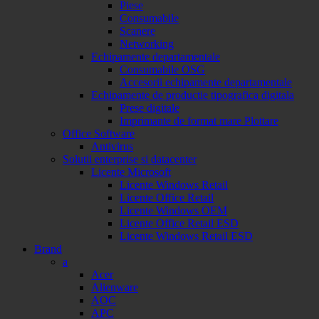
Piese
Consumabile
Scanere
Networking
Echipamente departamentale
Consumabile OSG
Accesorii echipamente departamentale
Echipamente de productie tipografica digitala
Prese digitale
Imprimante de format mare Plottare
Office Software
Antivirus
Solutii enterprise si datacenter
Licente Microsoft
Licente Windows Retail
Licente Office Retail
Licente Windows OEM
Licente Office Retail ESD
Licente Windows Retail ESD
Brand
a
Acer
Alienware
AOC
APC