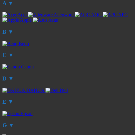
A
▼
Acer
Alienware
AOC
APC
Apple
Asus
B
▼
Benq
C
▼
Canon
D
▼
DAHUA
Dell
E
▼
Epson
G
▼