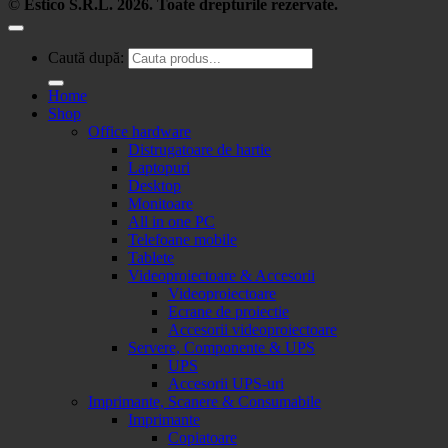
©
Estico S.R.L. 2026. Toate drepturile rezervate.
Caută după:
Home
Shop
Office hardware
Distrugatoare de hartie
Laptopuri
Desktop
Monitoare
All in one PC
Telefoane mobile
Tablete
Videoproiectoare & Accesorii
Videoproiectoare
Ecrane de proiectie
Accesorii videoproiectoare
Servere, Componente & UPS
UPS
Accesorii UPS-uri
Imprimante, Scanere & Consumabile
Imprimante
Copiatoare