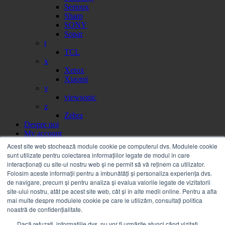
Serioux
Sharp
SONY
Sopar
t
TCL
x
Xerox
Xiaomi
v
viewsonic
z
Zebra
Despre noi
My account
Partener
Acest site web stochează module cookie pe computerul dvs. Modulele cookie
Portal facturi
sunt utilizate pentru colectarea informațiilor legate de modul în care
Sesizare
interacționați cu site-ul nostru web și ne permit să vă reținem ca utilizator.
Citire contor
Folosim aceste informații pentru a îmbunătăți și personaliza experiența dvs.
Help
de navigare, precum și pentru analiza și evalua valorile legate de vizitatorii
Servicii
site-ului nostru, atât pe acest site web, cât și în alte medii online. Pentru a afla
Service on call
mai multe despre modulele cookie pe care le utilizăm, consultați politica
Estico – Soluții de Print & IT pentru Companii
noastră de confidențialitate.
FSMA – Full Service Maintenance Agreement
Dacă refuzați, informațiile dvs. nu vor fi urmărite atunci când vizitați
Inchiriere echipamente Xerox