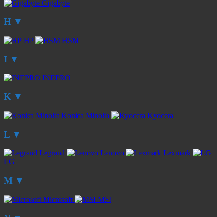
Gigabyte
H
▼
HP
HSM
I
▼
INEPRO
K
▼
Konica Minolta
Kyocera
L
▼
Legrand
Lenovo
Lexmark
LG
M
▼
Microsoft
MSI