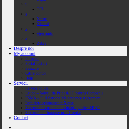
t
TCL
x
Xerox
Xiaomi
v
viewsonic
z
Zebra
Despre noi
My account
Partener
Portal facturi
Sesizare
Citire contor
Help
Servicii
Service on call
Estico – Soluții de Print & IT pentru Companii
FSMA – Full Service Maintenance Agreement
Inchiriere echipamente Xerox
Sistemul electronic de achiziții publice SEAP
Sistemul de finanțare prin Grenke
Contact