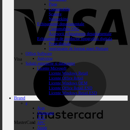
Piese
Consumabile
Scanere
Networking
Echipamente departamentale
Consumabile OSG
Accesorii echipamente departamentale
Echipamente de productie tipografica digitala
Prese digitale
Imprimante de format mare Plottare
Office Software
Antivirus
Visa
Solutii enterprise si datacenter
Licente Microsoft
Licente Windows Retail
Licente Office Retail
Licente Windows OEM
Licente Office Retail ESD
Licente Windows Retail ESD
Brand
a
Acer
Alienware
AOC
MasterCard
APC
Apple