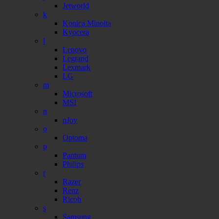
Jetworld
k
Konica Minolta
Kyocera
l
Lenovo
Legrand
Lexmark
LG
m
Microsoft
MSI
n
nJoy
o
Optoma
p
Pantum
Philips
r
Razer
Renz
Ricoh
s
Samsung