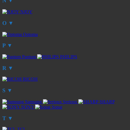
N
▼
NJOY
O
▼
Optoma
P
▼
Pantum
PHILIPS
R
▼
RICOH
S
▼
Samsung
Serioux
SHARP
SONY
Sopar
T
▼
TCL