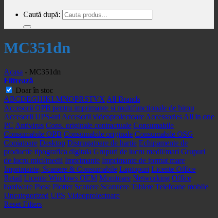
Caută după:
MC351dn
Acasa
-
MC351dn
Filtrează
Doar în stoc
A
B
C
D
E
G
H
I
K
L
M
N
O
P
R
S
T
V
X
All Brands
Accesorii OPB pentru imprimante si multifunctionale de birou
Accesorii UPS-uri
Accesorii videoproiectoare
Accessories
All in one
PC
Antivirus
Cons. originale contractuale
Consumabile
Consumabile OPB
Consumabile originale
Consumabile OSG
Copiatoare
Desktop
Distrugatoare de hartie
Echipamente de
productie tipografica digitala
Grupuri de lucru medii/mari
Grupuri
de lucru mici/medii
Imprimante
Imprimante de format mare
Imprimante, Scanere & Consumabile
Laptopuri
Licente Office
Retail
Licente Windows OEM
Monitoare
Networking
Office
hardware
Piese
Plotter
Scanere
Scannere
Tablete
Telefoane mobile
Uncategorized
UPS
Videoproiectoare
Reset Filters