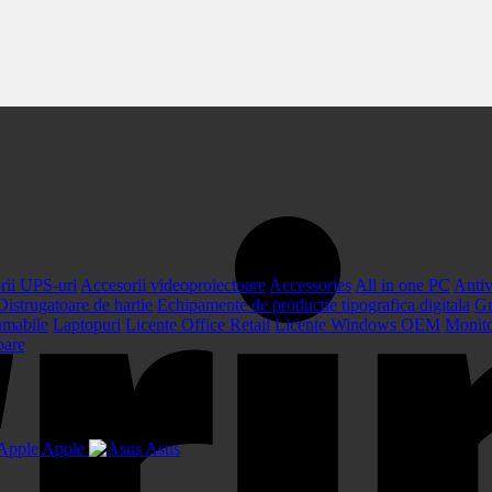
rii UPS-uri
Accesorii videoproiectoare
Accessories
All in one PC
Antiv
Distrugatoare de hartie
Echipamente de productie tipografica digitala
Gr
umabile
Laptopuri
Licente Office Retail
Licente Windows OEM
Monit
oare
Apple
Asus