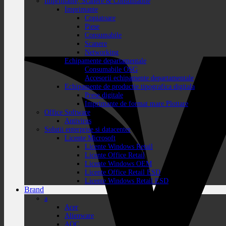
Imprimante, Scanere & Consumabile
Imprimante
Copiatoare
Piese
Consumabile
Scanere
Networking
Echipamente departamentale
Consumabile OSG
Accesorii echipamente departamentale
Echipamente de productie tipografica digitala
Prese digitale
Imprimante de format mare Plottare
Office Software
Antivirus
Solutii enterprise si datacenter
Licente Microsoft
Licente Windows Retail
Licente Office Retail
Licente Windows OEM
Licente Office Retail ESD
Licente Windows Retail ESD
Brand
a
Acer
Alienware
AOC