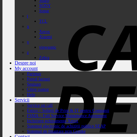
Sharp
SONY
Sopar
t
TCL
x
Xerox
Xiaomi
v
viewsonic
z
Zebra
Despre noi
My account
Partener
Portal facturi
Sesizare
Citire contor
Help
Servicii
Service on call
Estico – Soluții de Print & IT pentru Companii
FSMA – Full Service Maintenance Agreement
Inchiriere echipamente Xerox
Sistemul electronic de achiziții publice SEAP
Sistemul de finanțare prin Grenke
Contact