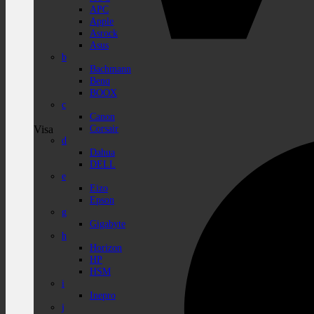
APC
Apple
Asrock
Asus
b
Bachmann
Benq
BOOX
c
Canon
Corsair
Visa
d
Dahua
DELL
e
Eizo
Epson
g
Gigabyte
h
Horizon
HP
HSM
i
Inepro
j