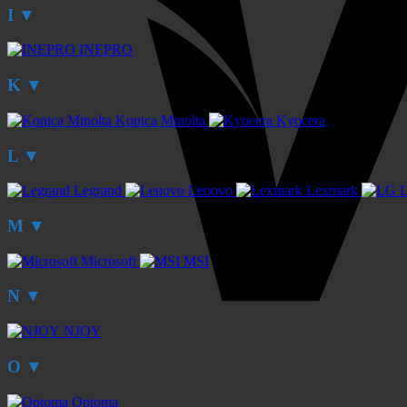
I
▼
INEPRO
K
▼
Konica Minolta
Kyocera
L
▼
Legrand
Lenovo
Lexmark
M
▼
Microsoft
MSI
N
▼
NJOY
O
▼
Optoma