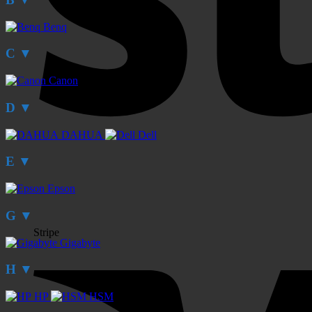
Benq
C
▼
Canon
D
▼
DAHUA
Dell
E
▼
Epson
G
▼
Stripe
Gigabyte
H
▼
HP
HSM