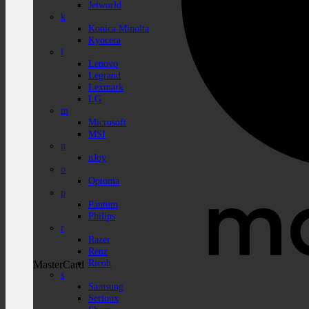
Jetworld
k
Konica Minolta
Kyocera
l
Lenovo
Legrand
Lexmark
LG
m
Microsoft
MSI
n
nJoy
o
Optoma
p
Pantum
Philips
r
Razer
Renz
Ricoh
MasterCard
s
Samsung
Serioux