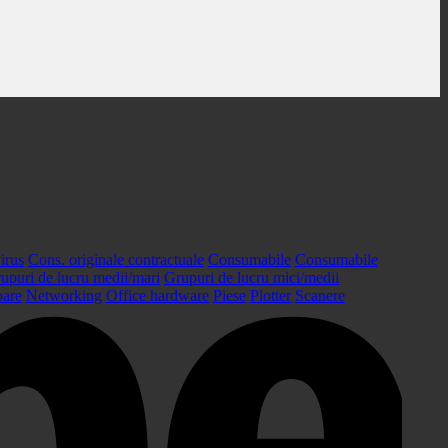
irus
Cons. originale contractuale
Consumabile
Consumabile
upuri de lucru medii/mari
Grupuri de lucru mici/medii
oare
Networking
Office hardware
Piese
Plotter
Scanere