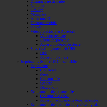
Distrugatoare de hartie
Laptopuri
Desktop
Monitoare
All in one PC
Telefoane mobile
Tablete
Videoproiectoare & Accesorii
Videoproiectoare
Ecrane de proiectie
Accesorii videoproiectoare
Servere, Componente & UPS
UPS
Accesorii UPS-uri
Imprimante, Scanere & Consumabile
Imprimante
Copiatoare
Piese
Consumabile
Scanere
Networking
Echipamente departamentale
Consumabile OSG
Accesorii echipamente departamentale
Echipamente de productie tipografica digitala