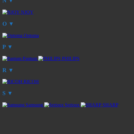
N
▼
NJOY
O
▼
Optoma
P
▼
Pantum
PHILIPS
R
▼
RICOH
S
▼
Samsung
Serioux
SHARP