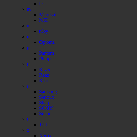
LG
m
Microsoft
MSI
n
nJoy
o
Optoma
p
Pantum
Philips
r
Razer
Renz
Ricoh
s
Samsung
Serioux
Sharp
SONY
Sopar
t
TCL
x
Xerox