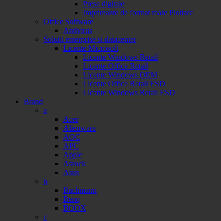
Prese digitale
Imprimante de format mare Plottare
Office Software
Antivirus
Solutii enterprise si datacenter
Licente Microsoft
Licente Windows Retail
Licente Office Retail
Licente Windows OEM
Licente Office Retail ESD
Licente Windows Retail ESD
Brand
a
Acer
Alienware
AOC
APC
Apple
Asrock
Asus
b
Bachmann
Benq
BOOX
c