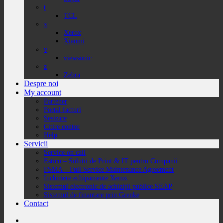
t
TCL
x
Xerox
Xiaomi
v
viewsonic
z
Zebra
Despre noi
My account
Partener
Portal facturi
Sesizare
Citire contor
Help
Servicii
Service on call
Estico – Soluții de Print & IT pentru Companii
FSMA – Full Service Maintenance Agreement
Inchiriere echipamente Xerox
Sistemul electronic de achiziții publice SEAP
Sistemul de finanțare prin Grenke
Contact