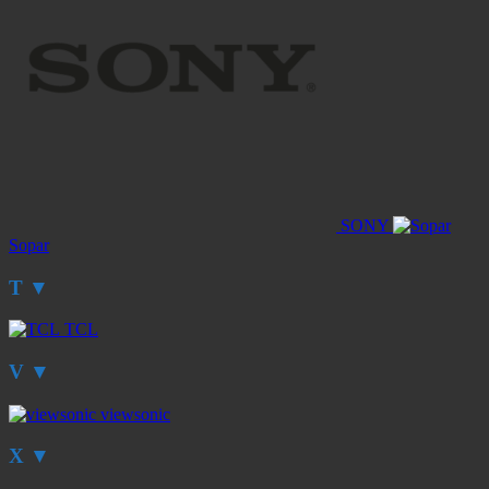
SONY
Sopar
T
▼
TCL
V
▼
viewsonic
X
▼