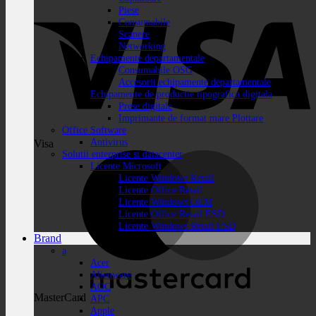
Piese
Consumabile
Scanere
Networking
Echipamente departamentale
Consumabile OSG
Accesorii echipamente departamentale
Echipamente de productie tipografica digitala
Prese digitale
Imprimante de format mare Plottare
Office Software
Antivirus
Visa
Solutii enterprise si datacenter
Licente Microsoft
Licente Windows Retail
Licente Office Retail
Licente Windows OEM
Licente Office Retail ESD
Licente Windows Retail ESD
Brand
a
Acer
Alienware
AOC
MasterCard
APC
Apple