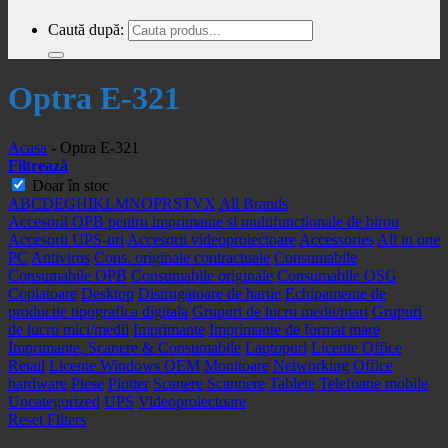
Caută după:
Optra E-321
Acasa
-
Optra E-321
Filtrează
Doar în stoc
A
B
C
D
E
G
H
I
K
L
M
N
O
P
R
S
T
V
X
All Brands
Accesorii OPB pentru imprimante si multifunctionale de birou
Accesorii UPS-uri
Accesorii videoproiectoare
Accessories
All in one
PC
Antivirus
Cons. originale contractuale
Consumabile
Consumabile OPB
Consumabile originale
Consumabile OSG
Copiatoare
Desktop
Distrugatoare de hartie
Echipamente de
productie tipografica digitala
Grupuri de lucru medii/mari
Grupuri
de lucru mici/medii
Imprimante
Imprimante de format mare
Imprimante, Scanere & Consumabile
Laptopuri
Licente Office
Retail
Licente Windows OEM
Monitoare
Networking
Office
hardware
Piese
Plotter
Scanere
Scannere
Tablete
Telefoane mobile
Uncategorized
UPS
Videoproiectoare
Reset Filters