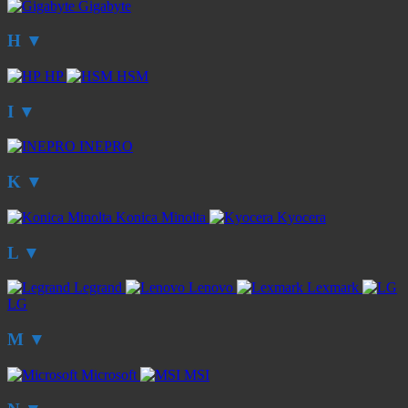
Gigabyte
H
▼
HP
HSM
I
▼
INEPRO
K
▼
Konica Minolta
Kyocera
L
▼
Legrand
Lenovo
Lexmark
LG
M
▼
Microsoft
MSI