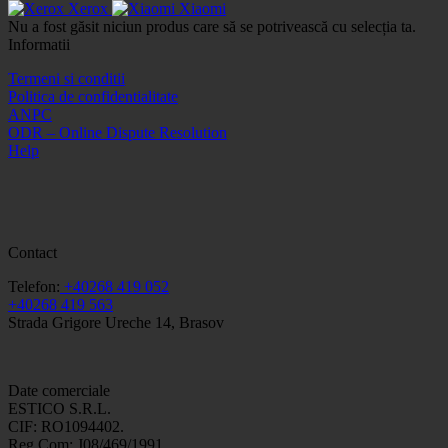
Xerox
Xiaomi
Nu a fost găsit niciun produs care să se potrivească cu selecția ta.
Informatii
Termeni si conditii
Politica de confidentialitate
ANPC
ODR – Online Dispute Resolution
Help
Contact
Telefon:
+40268 419 052
+40268 419 563
Strada Grigore Ureche 14, Brasov
Date comerciale
ESTICO S.R.L.
CIF: RO1094402.
Reg.Com: J08/469/1991.