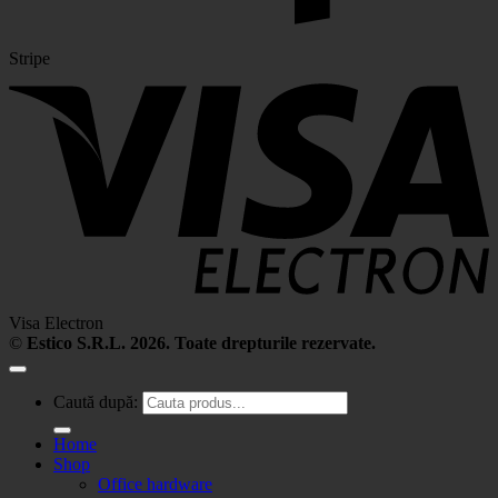
Stripe
Visa Electron
©
Estico S.R.L. 2026. Toate drepturile rezervate.
Caută după:
Home
Shop
Office hardware