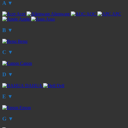
A
▼
Acer
Alienware
AOC
APC
Apple
Asus
B
▼
Benq
C
▼
Canon
D
▼
DAHUA
Dell
E
▼
Epson
G
▼