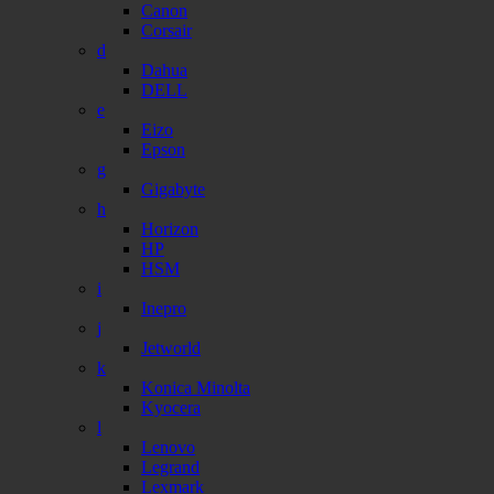
Canon
Corsair
d
Dahua
DELL
e
Eizo
Epson
g
Gigabyte
h
Horizon
HP
HSM
i
Inepro
j
Jetworld
k
Konica Minolta
Kyocera
l
Lenovo
Legrand
Lexmark