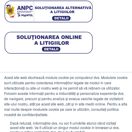
Acest site web stochează module cookie pe computerul dvs. Modulele cookie
DATE COMERCIALE
sunt utilizate pentru colectarea informațiilor legate de modul în care
interacționați cu site-ul nostru web și ne permit să vă reținem ca utilizator.
Folosim aceste informații pentru a îmbunătăți și personaliza experiența dvs.
ESTICO S.R.L.
de navigare, precum și pentru analiza și evalua valorile legate de vizitatorii
CIF: RO1094402.
site-ului nostru, atât pe acest site web, cât și în alte medii online. Pentru a afla
mai multe despre modulele cookie pe care le utilizăm, consultați politica
Reg.Com: J08/469/1991.
noastră de confidențialitate.
Dacă refuzați, informațiile dvs. nu vor fi urmărite atunci când vizitați
acest site web. Va fi utilizat un singur modul cookie în browser-ul dvs.
pentru a reține preferința dvs. de a nu fi urmărit.