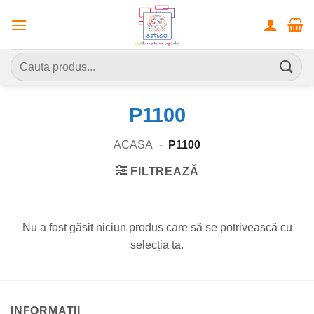
Skip
to
content
Caută
după:
P1100
ACASA
-
P1100
FILTREAZĂ
Nu a fost găsit niciun produs care să se potrivească cu
selecția ta.
INFORMATII