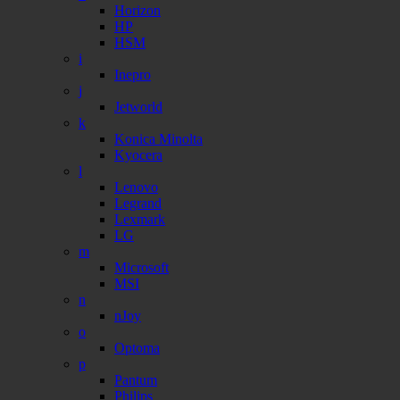
Horizon
HP
HSM
i
Inepro
j
Jetworld
k
Konica Minolta
Kyocera
l
Lenovo
Legrand
Lexmark
LG
m
Microsoft
MSI
n
nJoy
o
Optoma
p
Pantum
Philips