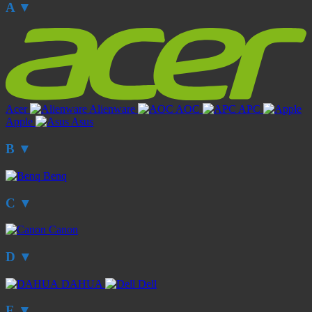
A
▼
Acer
Alienware
AOC
APC
Apple
Asus
B
▼
Benq
C
▼
Canon
D
▼
DAHUA
Dell
E
▼