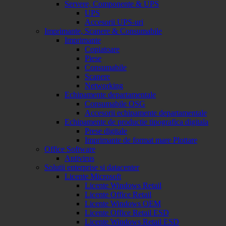
Servere, Componente & UPS
UPS
Accesorii UPS-uri
Imprimante, Scanere & Consumabile
Imprimante
Copiatoare
Piese
Consumabile
Scanere
Networking
Echipamente departamentale
Consumabile OSG
Accesorii echipamente departamentale
Echipamente de productie tipografica digitala
Prese digitale
Imprimante de format mare Plottare
Office Software
Antivirus
Solutii enterprise si datacenter
Licente Microsoft
Licente Windows Retail
Licente Office Retail
Licente Windows OEM
Licente Office Retail ESD
Licente Windows Retail ESD