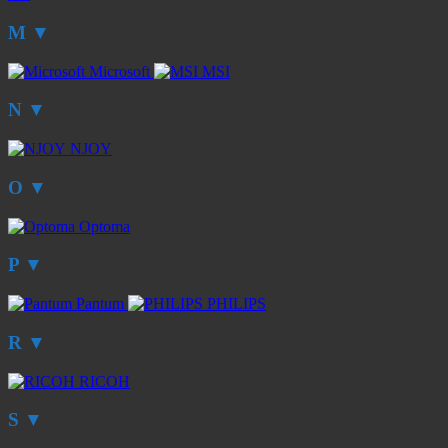
M
▼
Microsoft
MSI
N
▼
NJOY
O
▼
Optoma
P
▼
Pantum
PHILIPS
R
▼
RICOH
S
▼