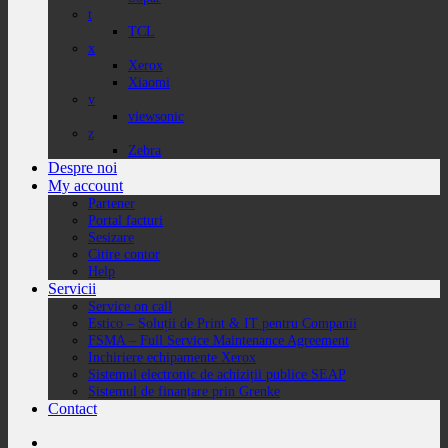
t
TCL
x
Xerox
Xiaomi
v
viewsonic
z
Zebra
Despre noi
My account
Partener
Portal facturi
Sesizare
Citire contor
Help
Servicii
Service on call
Estico – Soluții de Print & IT pentru Companii
FSMA – Full Service Maintenance Agreement
Inchiriere echipamente Xerox
Sistemul electronic de achiziții publice SEAP
Sistemul de finanțare prin Grenke
Contact