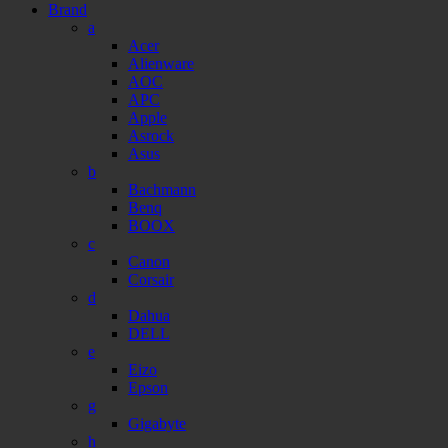
Brand
a
Acer
Alienware
AOC
APC
Apple
Asrock
Asus
b
Bachmann
Benq
BOOX
c
Canon
Corsair
d
Dahua
DELL
e
Eizo
Epson
g
Gigabyte
h