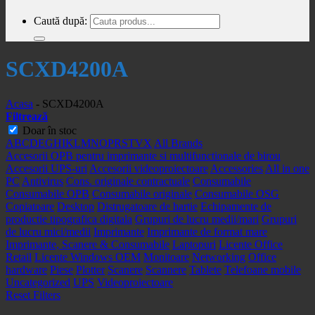
Caută după:
SCXD4200A
Acasa
-
SCXD4200A
Filtrează
Doar în stoc
A
B
C
D
E
G
H
I
K
L
M
N
O
P
R
S
T
V
X
All Brands
Accesorii OPB pentru imprimante si multifunctionale de birou
Accesorii UPS-uri
Accesorii videoproiectoare
Accessories
All in one
PC
Antivirus
Cons. originale contractuale
Consumabile
Consumabile OPB
Consumabile originale
Consumabile OSG
Copiatoare
Desktop
Distrugatoare de hartie
Echipamente de
productie tipografica digitala
Grupuri de lucru medii/mari
Grupuri
de lucru mici/medii
Imprimante
Imprimante de format mare
Imprimante, Scanere & Consumabile
Laptopuri
Licente Office
Retail
Licente Windows OEM
Monitoare
Networking
Office
hardware
Piese
Plotter
Scanere
Scannere
Tablete
Telefoane mobile
Uncategorized
UPS
Videoproiectoare
Reset Filters