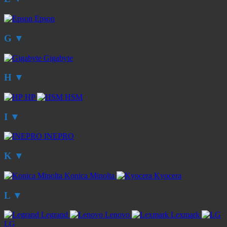
Epson
G
▼
Gigabyte
H
▼
HP
HSM
I
▼
INEPRO
K
▼
Konica Minolta
Kyocera
L
▼
Legrand
Lenovo
Lexmark
LG