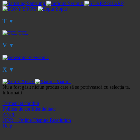
Samsung
Serioux
SHARP
SONY
Sopar
T
▼
TCL
V
▼
viewsonic
X
▼
Xerox
Xiaomi
Nu a fost găsit niciun produs care să se potrivească cu selecția ta.
Informatii
Termeni si conditii
Politica de confidentialitate
ANPC
ODR – Online Dispute Resolution
Help