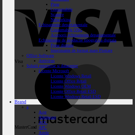
Piese
Consumabile
Scanere
Networking
Echipamente departamentale
Consumabile OSG
Accesorii echipamente departamentale
Echipamente de productie tipografica digitala
Prese digitale
Imprimante de format mare Plottare
Office Software
Antivirus
Visa
Solutii enterprise si datacenter
Licente Microsoft
Licente Windows Retail
Licente Office Retail
Licente Windows OEM
Licente Office Retail ESD
Licente Windows Retail ESD
Brand
a
Acer
Alienware
AOC
MasterCard
APC
Apple