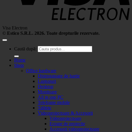
Visa Electron
©
Estico S.R.L. 2026. Toate drepturile rezervate.
Caută după:
Home
Shop
Office hardware
Distrugatoare de hartie
Laptopuri
Desktop
Monitoare
All in one PC
Telefoane mobile
Tablete
Videoproiectoare & Accesorii
Videoproiectoare
Ecrane de proiectie
Accesorii videoproiectoare