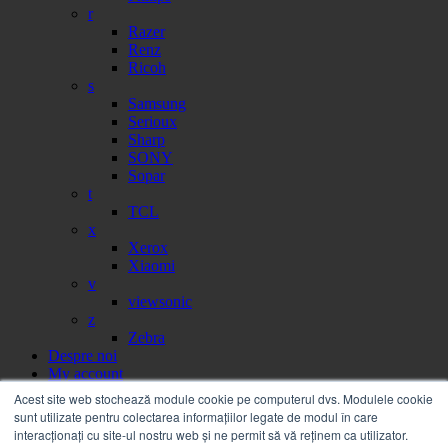
r
Razer
Renz
Ricoh
s
Samsung
Serioux
Sharp
SONY
Sopar
t
TCL
x
Xerox
Xiaomi
v
viewsonic
z
Zebra
Despre noi
My account
Partener
Acest site web stochează module cookie pe computerul dvs. Modulele cookie
Portal facturi
sunt utilizate pentru colectarea informațiilor legate de modul în care
Sesizare
interacționați cu site-ul nostru web și ne permit să vă reținem ca utilizator.
Citire contor