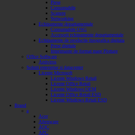
Piese
Consumabile
Scanere
Networking
Echipamente departamentale
Consumabile OSG
Accesorii echipamente departamentale
Echipamente de productie tipografica digitala
Prese digitale
Imprimante de format mare Plottare
Office Software
Antivirus
Solutii enterprise si datacenter
Licente Microsoft
Licente Windows Retail
Licente Office Retail
Licente Windows OEM
Licente Office Retail ESD
Licente Windows Retail ESD
Brand
a
Acer
Alienware
AOC
APC