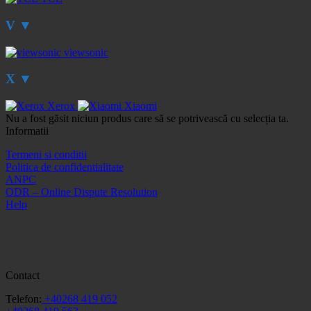
V
▼
viewsonic
X
▼
Xerox
Xiaomi
Nu a fost găsit niciun produs care să se potrivească cu selecția ta.
Informatii
Termeni si conditii
Politica de confidentialitate
ANPC
ODR – Online Dispute Resolution
Help
Contact
Telefon:
+40268 419 052