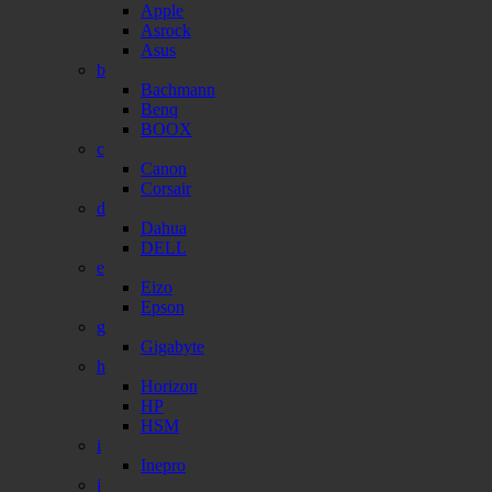
Apple
Asrock
Asus
b
Bachmann
Benq
BOOX
c
Canon
Corsair
d
Dahua
DELL
e
Eizo
Epson
g
Gigabyte
h
Horizon
HP
HSM
i
Inepro
j