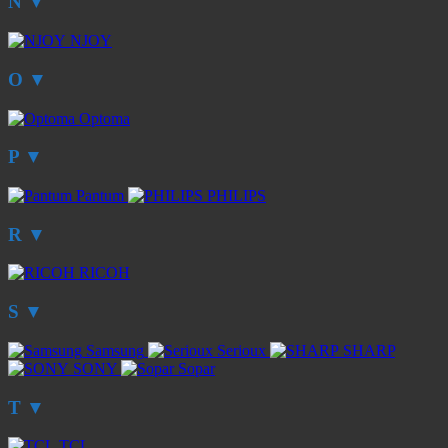
N
▼
NJOY
O
▼
Optoma
P
▼
Pantum
PHILIPS
R
▼
RICOH
S
▼
Samsung
Serioux
SHARP
SONY
Sopar
T
▼
TCL