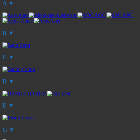
A
▼
Acer
Alienware
AOC
APC
Apple
Asus
B
▼
Benq
C
▼
Canon
D
▼
DAHUA
Dell
E
▼
Epson
G
▼