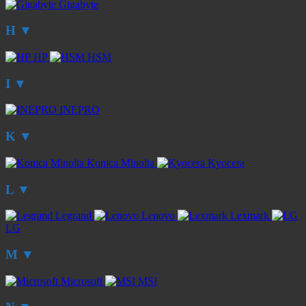
Gigabyte
H
▼
HP
HSM
I
▼
INEPRO
K
▼
Konica Minolta
Kyocera
L
▼
Legrand
Lenovo
Lexmark
LG
M
▼
Microsoft
MSI