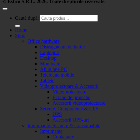
©
Estico S.R.L. 2026. Toate drepturile rezervate.
Caută după:
Home
Shop
Office hardware
Distrugatoare de hartie
Laptopuri
Desktop
Monitoare
All in one PC
Telefoane mobile
Tablete
Videoproiectoare & Accesorii
Videoproiectoare
Ecrane de proiectie
Accesorii videoproiectoare
Servere, Componente & UPS
UPS
Accesorii UPS-uri
Imprimante, Scanere & Consumabile
Imprimante
Copiatoare