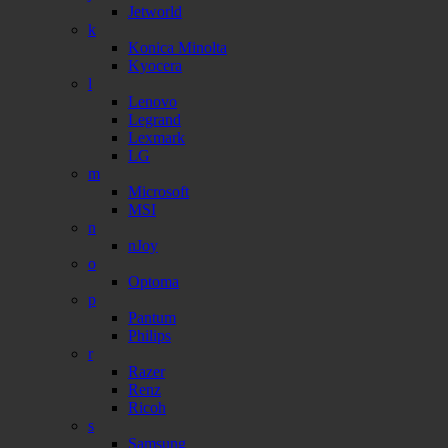
Jetworld
k
Konica Minolta
Kyocera
l
Lenovo
Legrand
Lexmark
LG
m
Microsoft
MSI
n
nJoy
o
Optoma
p
Pantum
Philips
r
Razer
Renz
Ricoh
s
Samsung