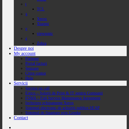
t
TCL
x
Xerox
Xiaomi
v
viewsonic
z
Zebra
Despre noi
My account
Partener
Portal facturi
Sesizare
Citire contor
Help
Servicii
Service on call
Estico – Soluții de Print & IT pentru Companii
FSMA – Full Service Maintenance Agreement
Inchiriere echipamente Xerox
Sistemul electronic de achiziții publice SEAP
Sistemul de finanțare prin Grenke
Contact