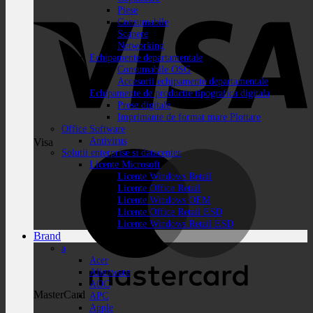
Piese
Consumabile
Scanere
Networking
Echipamente departamentale
Consumabile OSG
Accesorii echipamente departamentale
Echipamente de productie tipografica digitala
Prese digitale
Imprimante de format mare Plottare
Office Software
Antivirus
Visa
Solutii enterprise si datacenter
Licente Microsoft
Licente Windows Retail
Licente Office Retail
Licente Windows OEM
Licente Office Retail ESD
Licente Windows Retail ESD
Brand
a
Acer
Alienware
AOC
MasterCard
APC
Apple