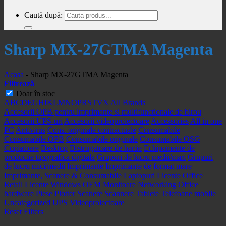
Caută după:
Sharp MX-27GTMA Magenta
Acasa
-
Sharp MX-27GTMA Magenta
Filtrează
Doar în stoc
A
B
C
D
E
G
H
I
K
L
M
N
O
P
R
S
T
V
X
All Brands
Accesorii OPB pentru imprimante si multifunctionale de birou
Accesorii UPS-uri
Accesorii videoproiectoare
Accessories
All in one
PC
Antivirus
Cons. originale contractuale
Consumabile
Consumabile OPB
Consumabile originale
Consumabile OSG
Copiatoare
Desktop
Distrugatoare de hartie
Echipamente de
productie tipografica digitala
Grupuri de lucru medii/mari
Grupuri
de lucru mici/medii
Imprimante
Imprimante de format mare
Imprimante, Scanere & Consumabile
Laptopuri
Licente Office
Retail
Licente Windows OEM
Monitoare
Networking
Office
hardware
Piese
Plotter
Scanere
Scannere
Tablete
Telefoane mobile
Uncategorized
UPS
Videoproiectoare
Reset Filters