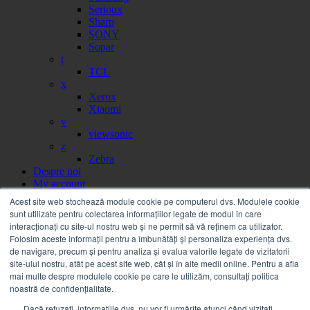
Serioux
Sharp
SONY
Sopar
t
TCL
x
Xerox
Xiaomi
v
viewsonic
z
Zebra
Despre noi
My account
Partener
Acest site web stochează module cookie pe computerul dvs. Modulele cookie
Portal facturi
sunt utilizate pentru colectarea informațiilor legate de modul în care
Sesizare
interacționați cu site-ul nostru web și ne permit să vă reținem ca utilizator.
Citire contor
Folosim aceste informații pentru a îmbunătăți și personaliza experiența dvs.
Help
de navigare, precum și pentru analiza și evalua valorile legate de vizitatorii
Servicii
site-ului nostru, atât pe acest site web, cât și în alte medii online. Pentru a afla
Service on call
mai multe despre modulele cookie pe care le utilizăm, consultați politica
Estico – Soluții de Print & IT pentru Companii
noastră de confidențialitate.
FSMA – Full Service Maintenance Agreement
Dacă refuzați, informațiile dvs. nu vor fi urmărite atunci când vizitați
Inchiriere echipamente Xerox