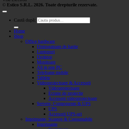
©
Estico S.R.L. 2026. Toate drepturile rezervate.
Caută după:
Home
Shop
Office hardware
Distrugatoare de hartie
Laptopuri
Desktop
Monitoare
All in one PC
Telefoane mobile
Tablete
Videoproiectoare & Accesorii
Videoproiectoare
Ecrane de proiectie
Accesorii videoproiectoare
Servere, Componente & UPS
UPS
Accesorii UPS-uri
Imprimante, Scanere & Consumabile
Imprimante