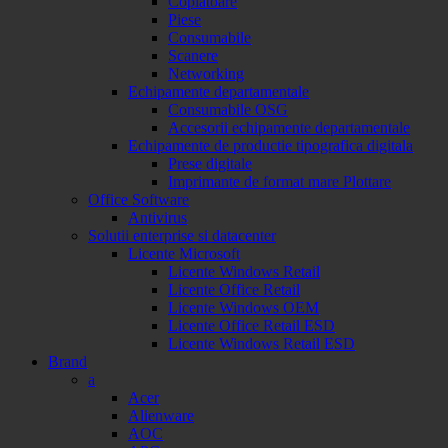
Copiatoare
Piese
Consumabile
Scanere
Networking
Echipamente departamentale
Consumabile OSG
Accesorii echipamente departamentale
Echipamente de productie tipografica digitala
Prese digitale
Imprimante de format mare Plottare
Office Software
Antivirus
Solutii enterprise si datacenter
Licente Microsoft
Licente Windows Retail
Licente Office Retail
Licente Windows OEM
Licente Office Retail ESD
Licente Windows Retail ESD
Brand
a
Acer
Alienware
AOC