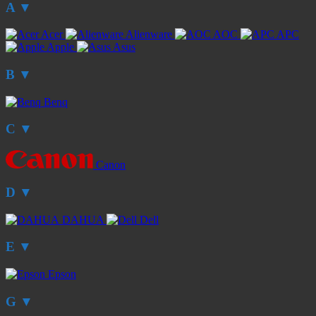
A
▼
Acer
Alienware
AOC
APC
Apple
Asus
B
▼
Benq
C
▼
Canon
D
▼
DAHUA
Dell
E
▼
Epson
G
▼