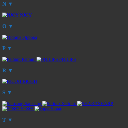
N
▼
NJOY
O
▼
Optoma
P
▼
Pantum
PHILIPS
R
▼
RICOH
S
▼
Samsung
Serioux
SHARP
SONY
Sopar
T
▼