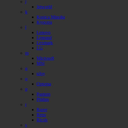
j
Jetworld
k
Konica Minolta
Kyocera
l
Lenovo
Legrand
Lexmark
LG
m
Microsoft
MSI
n
nJoy
o
Optoma
p
Pantum
Philips
r
Razer
Renz
Ricoh
s