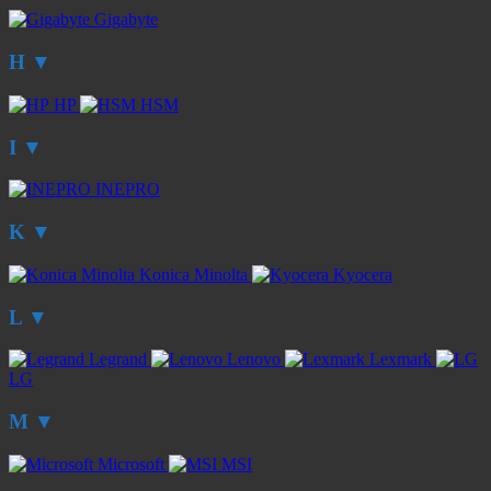
Gigabyte
H
▼
HP
HSM
I
▼
INEPRO
K
▼
Konica Minolta
Kyocera
L
▼
Legrand
Lenovo
Lexmark
LG
M
▼
Microsoft
MSI