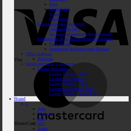
Piese
Consumabile
Scanere
Networking
Echipamente departamentale
Consumabile OSG
Accesorii echipamente departamentale
Echipamente de productie tipografica digitala
Prese digitale
Imprimante de format mare Plottare
Office Software
Antivirus
Visa
Solutii enterprise si datacenter
Licente Microsoft
Licente Windows Retail
Licente Office Retail
Licente Windows OEM
Licente Office Retail ESD
Licente Windows Retail ESD
Brand
a
Acer
Alienware
AOC
MasterCard
APC
Apple