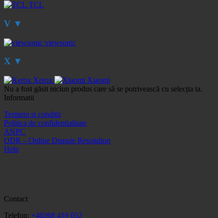
TCL
V
▼
viewsonic
X
▼
Xerox
Xiaomi
Nu a fost găsit niciun produs care să se potrivească cu selecția ta.
Informatii
Termeni si conditii
Politica de confidentialitate
ANPC
ODR – Online Dispute Resolution
Help
Contact
Telefon:
+40268 419 052