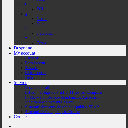
t
TCL
x
Xerox
Xiaomi
v
viewsonic
z
Zebra
Despre noi
My account
Partener
Portal facturi
Sesizare
Citire contor
Help
Servicii
Service on call
Estico – Soluții de Print & IT pentru Companii
FSMA – Full Service Maintenance Agreement
Inchiriere echipamente Xerox
Sistemul electronic de achiziții publice SEAP
Sistemul de finanțare prin Grenke
Contact