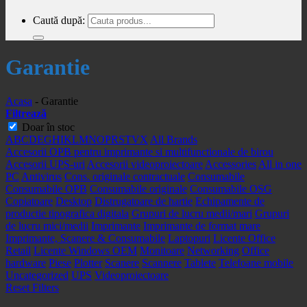
Caută după:
Garantie
Acasa
-
Garantie
Filtrează
Doar în stoc
A
B
C
D
E
G
H
I
K
L
M
N
O
P
R
S
T
V
X
All Brands
Accesorii OPB pentru imprimante si multifunctionale de birou
Accesorii UPS-uri
Accesorii videoproiectoare
Accessories
All in one
PC
Antivirus
Cons. originale contractuale
Consumabile
Consumabile OPB
Consumabile originale
Consumabile OSG
Copiatoare
Desktop
Distrugatoare de hartie
Echipamente de
productie tipografica digitala
Grupuri de lucru medii/mari
Grupuri
de lucru mici/medii
Imprimante
Imprimante de format mare
Imprimante, Scanere & Consumabile
Laptopuri
Licente Office
Retail
Licente Windows OEM
Monitoare
Networking
Office
hardware
Piese
Plotter
Scanere
Scannere
Tablete
Telefoane mobile
Uncategorized
UPS
Videoproiectoare
Reset Filters