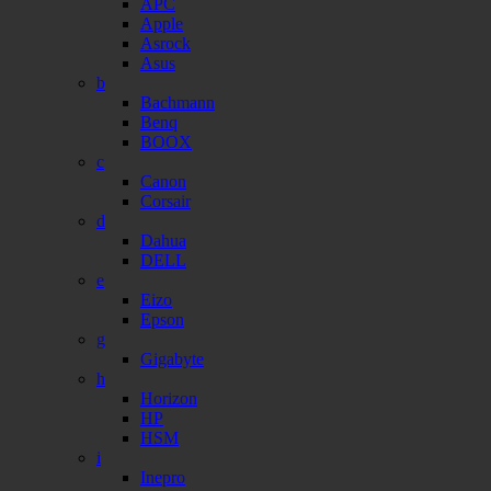
APC
Apple
Asrock
Asus
b
Bachmann
Benq
BOOX
c
Canon
Corsair
d
Dahua
DELL
e
Eizo
Epson
g
Gigabyte
h
Horizon
HP
HSM
i
Inepro