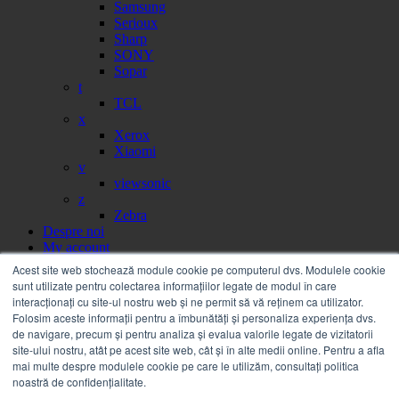
Samsung
Serioux
Sharp
SONY
Sopar
t
TCL
x
Xerox
Xiaomi
v
viewsonic
z
Zebra
Despre noi
My account
Partener
Acest site web stochează module cookie pe computerul dvs. Modulele cookie
Portal facturi
sunt utilizate pentru colectarea informațiilor legate de modul în care
Sesizare
interacționați cu site-ul nostru web și ne permit să vă reținem ca utilizator.
Citire contor
Folosim aceste informații pentru a îmbunătăți și personaliza experiența dvs.
Help
de navigare, precum și pentru analiza și evalua valorile legate de vizitatorii
Servicii
site-ului nostru, atât pe acest site web, cât și în alte medii online. Pentru a afla
Service on call
mai multe despre modulele cookie pe care le utilizăm, consultați politica
Estico – Soluții de Print & IT pentru Companii
noastră de confidențialitate.
FSMA – Full Service Maintenance Agreement