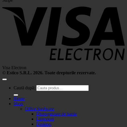
Stripe
Visa Electron
©
Estico S.R.L. 2026. Toate drepturile rezervate.
Caută după:
Home
Shop
Office hardware
Distrugatoare de hartie
Laptopuri
Desktop