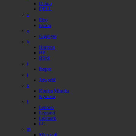
Dahua
DELL
e
Eizo
Epson
g
Gigabyte
h
Horizon
HP
HSM
i
Inepro
j
Jetworld
k
Konica Minolta
Kyocera
l
Lenovo
Legrand
Lexmark
LG
m
Microsoft