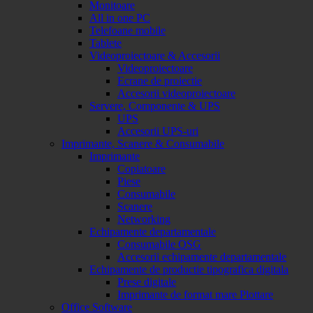
Monitoare
All in one PC
Telefoane mobile
Tablete
Videoproiectoare & Accesorii
Videoproiectoare
Ecrane de proiectie
Accesorii videoproiectoare
Servere, Componente & UPS
UPS
Accesorii UPS-uri
Imprimante, Scanere & Consumabile
Imprimante
Copiatoare
Piese
Consumabile
Scanere
Networking
Echipamente departamentale
Consumabile OSG
Accesorii echipamente departamentale
Echipamente de productie tipografica digitala
Prese digitale
Imprimante de format mare Plottare
Office Software