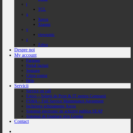
t
TCL
x
Xerox
Xiaomi
v
viewsonic
z
Zebra
Despre noi
My account
Partener
Portal facturi
Sesizare
Citire contor
Help
Servicii
Service on call
Estico – Soluții de Print & IT pentru Companii
FSMA – Full Service Maintenance Agreement
Inchiriere echipamente Xerox
Sistemul electronic de achiziții publice SEAP
Sistemul de finanțare prin Grenke
Contact