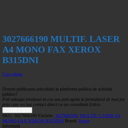
3027666190 MULTIF. LASER
A4 MONO FAX XEROX
B315DNI
Cere oferta
Doresti publicarea articolului in platforma publica de achizitii
publice?
Poti adauga produsul in cos sau poti apela la formularul de mai jos
prin care vei lua contact direct cu un consultant Estico
Solicită in seap
SKU:
3027666190
Etichete:
3027666190
,
MULTIF. LASER A4
MONO FAX XEROX B315DNI
Brand:
Xerox
Informatii