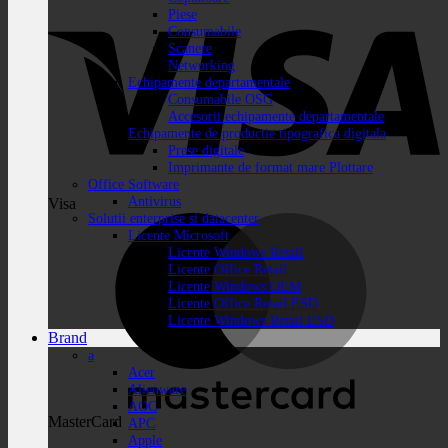
Piese
Consumabile
Scanere
Networking
Echipamente departamentale
Consumabile OSG
Accesorii echipamente departamentale
Echipamente de productie tipografica digitala
Prese digitale
Imprimante de format mare Plottare
Office Software
Antivirus
Visa
Solutii enterprise si datacenter
Licente Microsoft
Licente Windows Retail
Licente Office Retail
Licente Windows OEM
Licente Office Retail ESD
Licente Windows Retail ESD
Brand
a
Acer
Alienware
AOC
MasterCard
APC
Apple