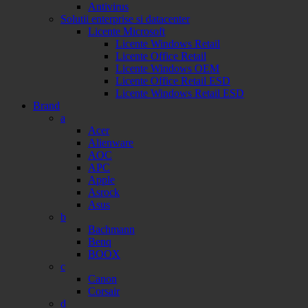
Antivirus
Solutii enterprise si datacenter
Licente Microsoft
Licente Windows Retail
Licente Office Retail
Licente Windows OEM
Licente Office Retail ESD
Licente Windows Retail ESD
Brand
a
Acer
Alienware
AOC
APC
Apple
Asrock
Asus
b
Bachmann
Benq
BOOX
c
Canon
Corsair
d