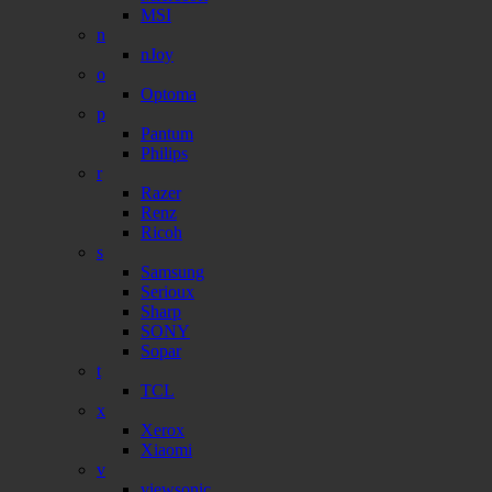
MSI
n
nJoy
o
Optoma
p
Pantum
Philips
r
Razer
Renz
Ricoh
s
Samsung
Serioux
Sharp
SONY
Sopar
t
TCL
x
Xerox
Xiaomi
v
viewsonic