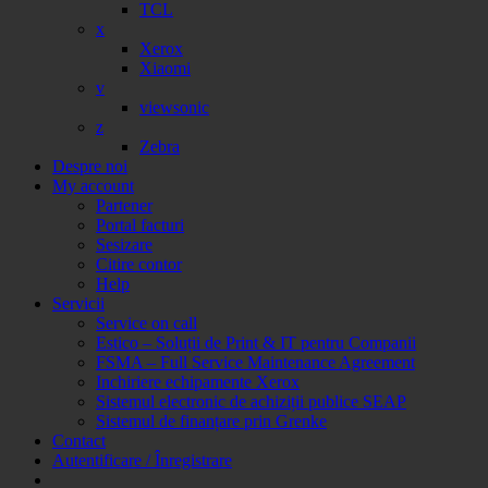
TCL
x
Xerox
Xiaomi
v
viewsonic
z
Zebra
Despre noi
My account
Partener
Portal facturi
Sesizare
Citire contor
Help
Servicii
Service on call
Estico – Soluții de Print & IT pentru Companii
FSMA – Full Service Maintenance Agreement
Inchiriere echipamente Xerox
Sistemul electronic de achiziții publice SEAP
Sistemul de finanțare prin Grenke
Contact
Autentificare / Înregistrare