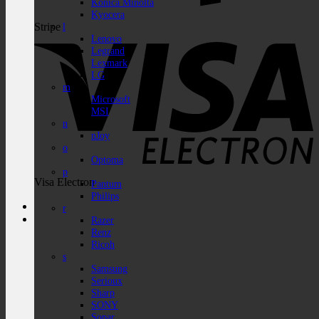
Konica Minolta
Kyocera
Stripe
l
Lenovo
Legrand
Lexmark
LG
m
Microsoft
MSI
n
nJoy
o
Optoma
p
Visa Electron
Pantum
Philips
r
Razer
Renz
Ricoh
s
Samsung
Serioux
Sharp
SONY
Sopar