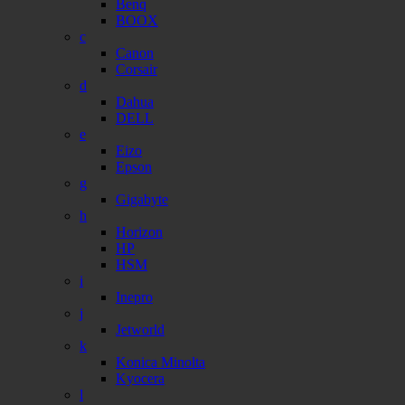
Benq
BOOX
c
Canon
Corsair
d
Dahua
DELL
e
Eizo
Epson
g
Gigabyte
h
Horizon
HP
HSM
i
Inepro
j
Jetworld
k
Konica Minolta
Kyocera
l