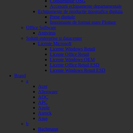
Consumabile OSG
Accesorii echipamente departamentale
Echipamente de productie tipografica digitala
Prese digitale
Imprimante de format mare Plottare
Office Software
Antivirus
Solutii enterprise si datacenter
Licente Microsoft
Licente Windows Retail
Licente Office Retail
Licente Windows OEM
Licente Office Retail ESD
Licente Windows Retail ESD
Brand
a
Acer
Alienware
AOC
APC
Apple
Asrock
Asus
b
Bachmann