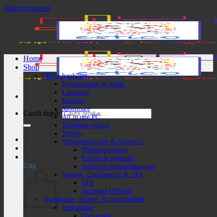
Skip to content
Home
Shop
Office hardware
Distrugatoare de hartie
Laptopuri
Desktop
Monitoare
Caută după:
All in one PC
Telefoane mobile
Tablete
Videoproiectoare & Accesorii
Autentificare / Înregistrare
Videoproiectoare
Coș /
0,00
lei
Ecrane de proiectie
Coș
Accesorii videoproiectoare
Servere, Componente & UPS
UPS
Accesorii UPS-uri
Imprimante, Scanere & Consumabile
Imprimante
Copiatoare