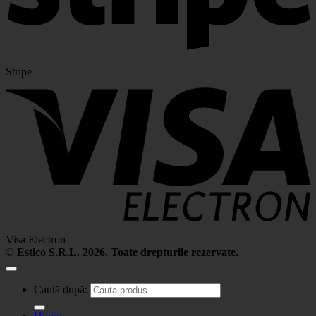
Stripe
Visa Electron
©
Estico S.R.L. 2026. Toate drepturile rezervate.
Caută după: