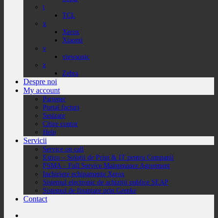
t
TCL
x
Xerox
Xiaomi
v
viewsonic
z
Zebra
Despre noi
My account
Partener
Portal facturi
Sesizare
Citire contor
Help
Servicii
Service on call
Estico – Soluții de Print & IT pentru Companii
FSMA – Full Service Maintenance Agreement
Inchiriere echipamente Xerox
Sistemul electronic de achiziții publice SEAP
Sistemul de finanțare prin Grenke
Contact