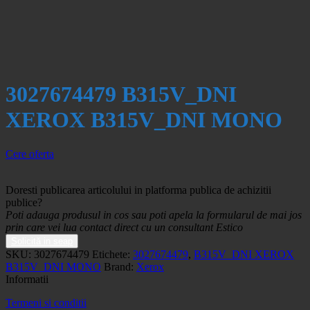
3027674479 B315V_DNI
XEROX B315V_DNI MONO
Cere oferta
Doresti publicarea articolului in platforma publica de achizitii
publice?
Poti adauga produsul in cos sau poti apela la formularul de mai jos
prin care vei lua contact direct cu un consultant Estico
Solicită in seap
SKU:
3027674479
Etichete:
3027674479
,
B315V_DNI XEROX
B315V_DNI MONO
Brand:
Xerox
Informatii
Termeni si conditii