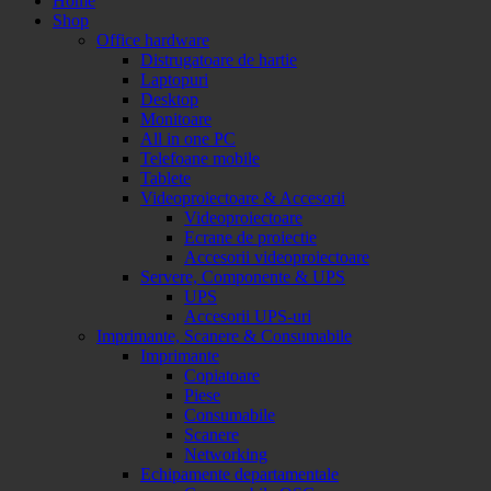
Home
Shop
Office hardware
Distrugatoare de hartie
Laptopuri
Desktop
Monitoare
All in one PC
Telefoane mobile
Tablete
Videoproiectoare & Accesorii
Videoproiectoare
Ecrane de proiectie
Accesorii videoproiectoare
Servere, Componente & UPS
UPS
Accesorii UPS-uri
Imprimante, Scanere & Consumabile
Imprimante
Copiatoare
Piese
Consumabile
Scanere
Networking
Echipamente departamentale