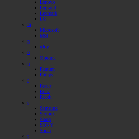
Lenovo
Legrand
Lexmark
LG
m
Microsoft
MSI
n
nJoy
o
Optoma
p
Pantum
Philips
r
Razer
Renz
Ricoh
s
Samsung
Serioux
Sharp
SONY
Sopar
t