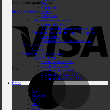
Nu ai niciun produs în coș.
Piese
Consumabile
Înapoi la magazin
Scanere
Networking
Echipamente departamentale
Consumabile OSG
Accesorii echipamente departamentale
Echipamente de productie tipografica digitala
Prese digitale
Imprimante de format mare Plottare
Office Software
Antivirus
Solutii enterprise si datacenter
Licente Microsoft
Licente Windows Retail
Licente Office Retail
Visa
Licente Windows OEM
Licente Office Retail ESD
Licente Windows Retail ESD
Brand
a
Acer
Alienware
AOC
APC
Apple