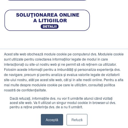
Acest site web stochează module cookie pe computerul dvs. Modulele cookie
DATE COMERCIALE
sunt utilizate pentru colectarea informațiilor legate de modul în care
interacționați cu site-ul nostru web și ne permit să vă reținem ca utilizator.
Folosim aceste informații pentru a îmbunătăți și personaliza experiența dvs.
ESTICO S.R.L.
de navigare, precum și pentru analiza și evalua valorile legate de vizitatorii
CIF: RO1094402.
site-ului nostru, atât pe acest site web, cât și în alte medii online. Pentru a afla
mai multe despre modulele cookie pe care le utilizăm, consultați politica
Reg.Com: J08/469/1991.
noastră de confidențialitate.
Dacă refuzați, informațiile dvs. nu vor fi urmărite atunci când vizitați
acest site web. Va fi utilizat un singur modul cookie în browser-ul dvs.
pentru a reține preferința dvs. de a nu fi urmărit.
Visa
MasterCard
Cash
Stripe
Visa
Acceptă
Refuză
On
Electron
©
Estico S.R.L. 2026. Toate drepturile rezervate.
Delivery