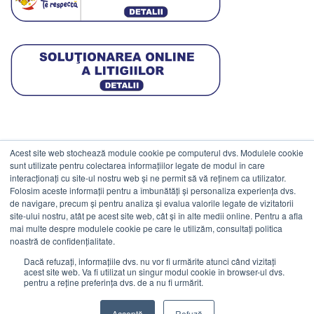
Acest site web stochează module cookie pe computerul dvs. Modulele cookie
DATE COMERCIALE
sunt utilizate pentru colectarea informațiilor legate de modul în care
interacționați cu site-ul nostru web și ne permit să vă reținem ca utilizator.
Folosim aceste informații pentru a îmbunătăți și personaliza experiența dvs.
ESTICO S.R.L.
de navigare, precum și pentru analiza și evalua valorile legate de vizitatorii
CIF: RO1094402.
site-ului nostru, atât pe acest site web, cât și în alte medii online. Pentru a afla
mai multe despre modulele cookie pe care le utilizăm, consultați politica
Reg.Com: J08/469/1991.
noastră de confidențialitate.
Dacă refuzați, informațiile dvs. nu vor fi urmărite atunci când vizitați
acest site web. Va fi utilizat un singur modul cookie în browser-ul dvs.
pentru a reține preferința dvs. de a nu fi urmărit.
Visa
MasterCard
Cash
Stripe
Visa
Acceptă
Refuză
On
Electron