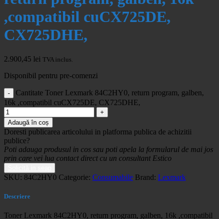
,compatibil cuCX725DE,
CX725DHE,
2.900,45
lei
TVA inclus.
Disponibil pentru pre-comenzi
Cantitate Toner Lexmark 84C2HY0, return program, galben,
16k ,compatibil cuCX725DE, CX725DHE,
Adaugă în coș
Doresti publicarea articolului in platforma publica de achizitii
publice?
Poti adauga produsul in cos sau poti apela la formularul de mai jos
prin care vei lua contact direct cu un consultant Estico
Solicită in seap
SKU:
84C2HY0
Categorie:
Consumabile
Brand:
Lexmark
Descriere
Toner Lexmark 84C2HY0, return program, galben, 16k ,compatibil