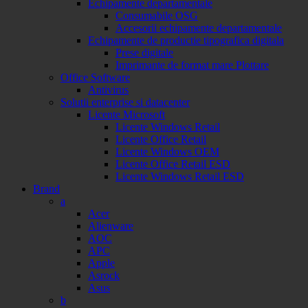
Echipamente departamentale
Consumabile OSG
Accesorii echipamente departamentale
Echipamente de productie tipografica digitala
Prese digitale
Imprimante de format mare Plottare
Office Software
Antivirus
Solutii enterprise si datacenter
Licente Microsoft
Licente Windows Retail
Licente Office Retail
Licente Windows OEM
Licente Office Retail ESD
Licente Windows Retail ESD
Brand
a
Acer
Alienware
AOC
APC
Apple
Asrock
Asus
b