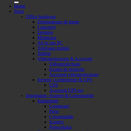
Home
Shop
Office hardware
Distrugatoare de hartie
Laptopuri
Desktop
Monitoare
All in one PC
Telefoane mobile
Tablete
Videoproiectoare & Accesorii
Videoproiectoare
Ecrane de proiectie
Accesorii videoproiectoare
Servere, Componente & UPS
UPS
Accesorii UPS-uri
Imprimante, Scanere & Consumabile
Imprimante
Copiatoare
Piese
Consumabile
Scanere
Networking