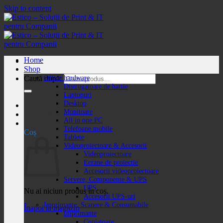
Skip to content
Home
Shop
Office hardware
Caută după:
Distrugatoare de hartie
Laptopuri
Desktop
Monitoare
Autentificare / Înregistrare
All in one PC
Coș /
0,00
lei
Telefoane mobile
Coș
Tablete
Videoproiectoare & Accesorii
Videoproiectoare
Ecrane de proiectie
Accesorii videoproiectoare
Servere, Componente & UPS
UPS
Nu ai niciun produs în coș.
Accesorii UPS-uri
Imprimante, Scanere & Consumabile
Înapoi la magazin
Imprimante
Copiatoare