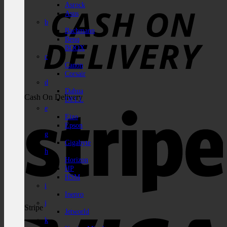
Asrock
Asus
b
Bachmann
Benq
BOOX
c
Canon
Corsair
d
Dahua
Cash On Delivery
DELL
e
Eizo
Epson
g
Gigabyte
h
Horizon
HP
HSM
i
Inepro
j
Stripe
Jetworld
k