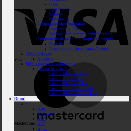
Piese
Consumabile
Scanere
Networking
Echipamente departamentale
Consumabile OSG
Accesorii echipamente departamentale
Echipamente de productie tipografica digitala
Prese digitale
Imprimante de format mare Plottare
Office Software
Antivirus
Visa
Solutii enterprise si datacenter
Licente Microsoft
Licente Windows Retail
Licente Office Retail
Licente Windows OEM
Licente Office Retail ESD
Licente Windows Retail ESD
Brand
a
Acer
Alienware
AOC
MasterCard
APC
Apple