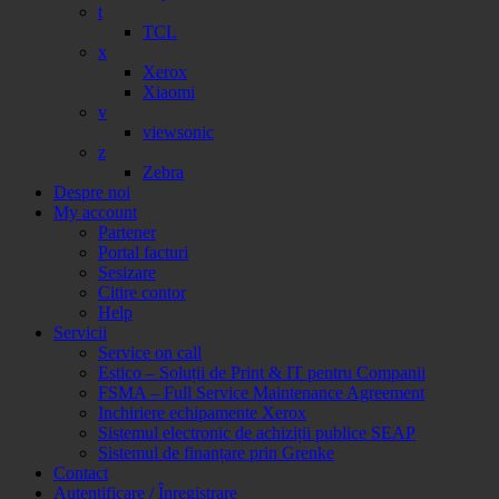
t
TCL
x
Xerox
Xiaomi
v
viewsonic
z
Zebra
Despre noi
My account
Partener
Portal facturi
Sesizare
Citire contor
Help
Servicii
Service on call
Estico – Soluții de Print & IT pentru Companii
FSMA – Full Service Maintenance Agreement
Inchiriere echipamente Xerox
Sistemul electronic de achiziții publice SEAP
Sistemul de finanțare prin Grenke
Contact
Autentificare / Înregistrare