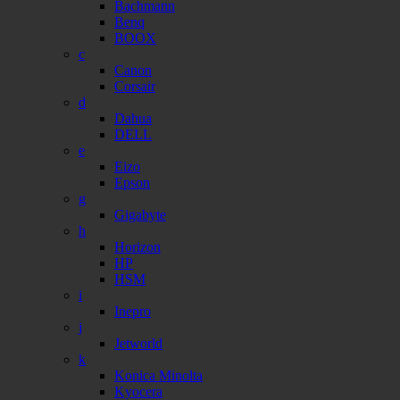
Bachmann
Benq
BOOX
c
Canon
Corsair
d
Dahua
DELL
e
Eizo
Epson
g
Gigabyte
h
Horizon
HP
HSM
i
Inepro
j
Jetworld
k
Konica Minolta
Kyocera