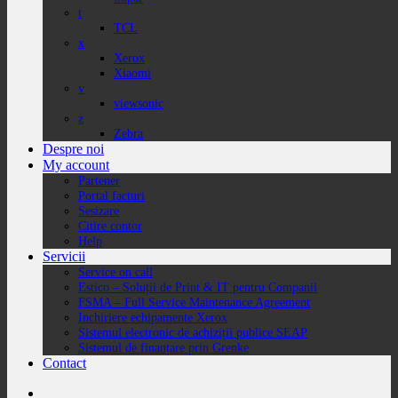
t
TCL
x
Xerox
Xiaomi
v
viewsonic
z
Zebra
Despre noi
My account
Partener
Portal facturi
Sesizare
Citire contor
Help
Servicii
Service on call
Estico – Soluții de Print & IT pentru Companii
FSMA – Full Service Maintenance Agreement
Inchiriere echipamente Xerox
Sistemul electronic de achiziții publice SEAP
Sistemul de finanțare prin Grenke
Contact