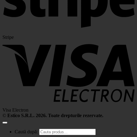
Stripe
Visa Electron
©
Estico S.R.L. 2026. Toate drepturile rezervate.
Caută după: