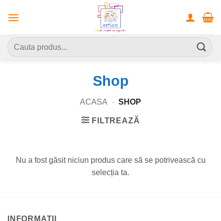
Skip
to
content
Caută
după:
Shop
ACASA
-
SHOP
FILTREAZĂ
Nu a fost găsit niciun produs care să se potrivească cu
selecția ta.
INFORMATII