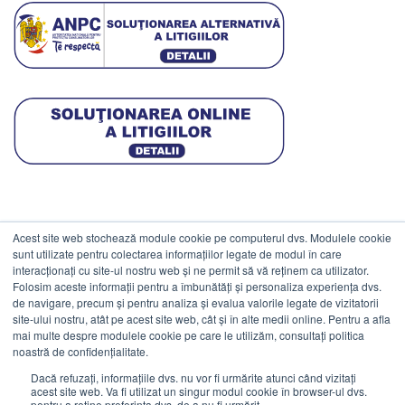
Acest site web stochează module cookie pe computerul dvs. Modulele cookie
DATE COMERCIALE
sunt utilizate pentru colectarea informațiilor legate de modul în care
interacționați cu site-ul nostru web și ne permit să vă reținem ca utilizator.
Folosim aceste informații pentru a îmbunătăți și personaliza experiența dvs.
ESTICO S.R.L.
de navigare, precum și pentru analiza și evalua valorile legate de vizitatorii
CIF: RO1094402.
site-ului nostru, atât pe acest site web, cât și în alte medii online. Pentru a afla
mai multe despre modulele cookie pe care le utilizăm, consultați politica
Reg.Com: J08/469/1991.
noastră de confidențialitate.
Dacă refuzați, informațiile dvs. nu vor fi urmărite atunci când vizitați
acest site web. Va fi utilizat un singur modul cookie în browser-ul dvs.
pentru a reține preferința dvs. de a nu fi urmărit.