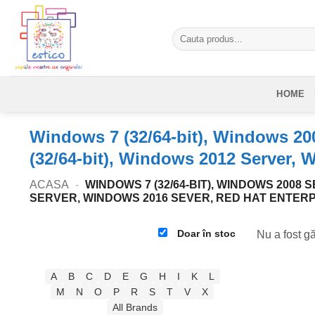
Skip
to
Caută
content
după:
HOME
Windows 7 (32/64-bit), Windows 200
(32/64-bit), Windows 2012 Server, 
ACASA
-
WINDOWS 7 (32/64-BIT), WINDOWS 2008 SE
SERVER, WINDOWS 2016 SEVER, RED HAT ENTERPR
Doar în stoc
Nu a fost gă
A
B
C
D
E
G
H
I
K
L
M
N
O
P
R
S
T
V
X
All Brands