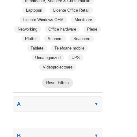
Imprimante, Scanere & Consumabile
Laptopuri
Licente Office Retail
Licente Windows OEM
Monitoare
Networking
Office hardware
Piese
Plotter
Scanere
Scannere
Tablete
Telefoane mobile
Uncategorized
UPS
Videoproiectoare
Reset Filters
A
▼
B
▼