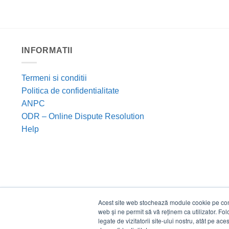
INFORMATII
Termeni si conditii
Politica de confidentialitate
ANPC
ODR – Online Dispute Resolution
Help
Acest site web stochează module cookie pe compu
web și ne permit să vă reținem ca utilizator. Fo
legate de vizitatorii site-ului nostru, atât pe ac