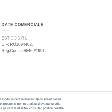
DATE COMERCIALE
ESTICO S.R.L.
CIF: RO1094402.
Reg.Com: J08/469/1991.
modul în care interacționați cu site-ul nostru
e, precum și pentru analiza și evalua valorile
e pe care le utilizăm, consultați politica noastră