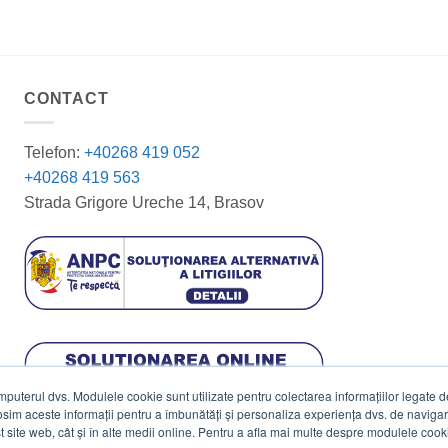
CONTACT
Telefon:
+40268 419 052
+40268 419 563
Strada Grigore Ureche 14, Brasov
terul dvs. Modulele cookie sunt utilizate pentru colectarea informațiilor legate de 
losim aceste informații pentru a îmbunătăți și personaliza experiența dvs. de navigar
est site web, cât și în alte medii online. Pentru a afla mai multe despre modulele cooki