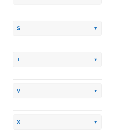
S
▼
T
▼
V
▼
X
▼