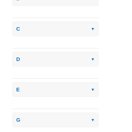
C
▼
D
▼
E
▼
G
▼