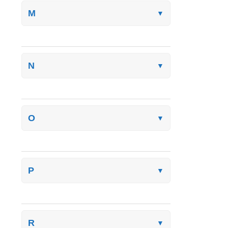
M
▼
N
▼
O
▼
P
▼
R
▼