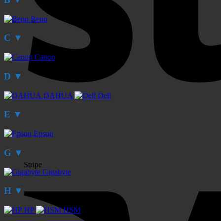
Benq
C
▼
Canon
D
▼
DAHUA
Dell
E
▼
Epson
G
▼
Stripe
Gigabyte
H
▼
HP
HSM