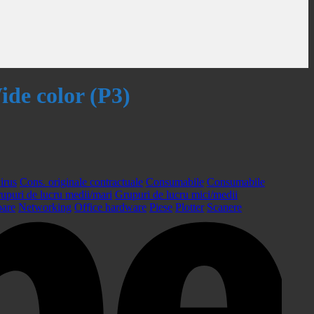
de color (P3)
irus
Cons. originale contractuale
Consumabile
Consumabile
upuri de lucru medii/mari
Grupuri de lucru mici/medii
oare
Networking
Office hardware
Piese
Plotter
Scanere