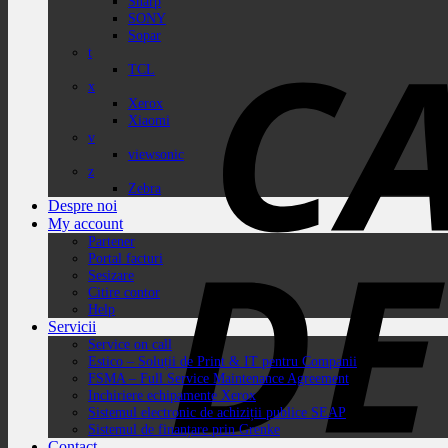
Sharp
SONY
Sopar
t
TCL
x
Xerox
Xiaomi
v
viewsonic
z
Zebra
Despre noi
My account
Partener
Portal facturi
Sesizare
Citire contor
Help
Servicii
Service on call
Estico – Soluții de Print & IT pentru Companii
FSMA – Full Service Maintenance Agreement
Inchiriere echipamente Xerox
Sistemul electronic de achiziții publice SEAP
Sistemul de finanțare prin Grenke
Contact