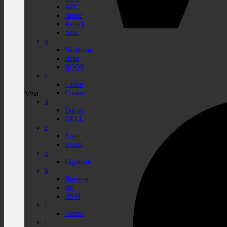
APC
Apple
Asrock
Asus
b
Bachmann
Benq
BOOX
c
Canon
Corsair
Visa
d
Dahua
DELL
e
Eizo
Epson
g
Gigabyte
h
Horizon
HP
HSM
i
Inepro
j