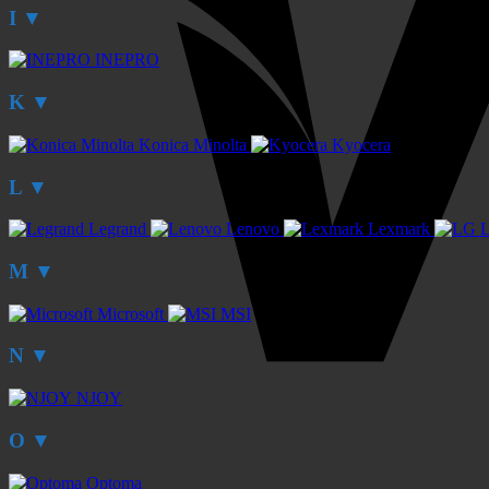
I
▼
INEPRO
K
▼
Konica Minolta
Kyocera
L
▼
Legrand
Lenovo
Lexmark
M
▼
Microsoft
MSI
N
▼
NJOY
O
▼
Optoma