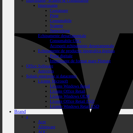
Imprimante, Scanere & Consumabile
Imprimante
Copiatoare
Piese
Consumabile
Scanere
Networking
Echipamente departamentale
Consumabile OSG
Accesorii echipamente departamentale
Echipamente de productie tipografica digitala
Prese digitale
Imprimante de format mare Plottare
Office Software
Antivirus
Solutii enterprise si datacenter
Licente Microsoft
Licente Windows Retail
Licente Office Retail
Licente Windows OEM
Licente Office Retail ESD
Licente Windows Retail ESD
Brand
a
Acer
Alienware
AOC