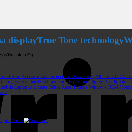
a displayTrue Tone technologyWi
gyWide color (P3)
rii UPS-uri
Accesorii videoproiectoare
Accessories
All in one PC
Antiv
Distrugatoare de hartie
Echipamente de productie tipografica digitala
Gr
umabile
Laptopuri
Licente Office Retail
Licente Windows OEM
Monit
oare
Apple
Asus