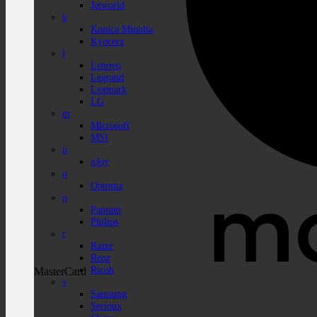
Jetworld
k
Konica Minolta
Kyocera
l
Lenovo
Legrand
Lexmark
LG
m
Microsoft
MSI
n
nJoy
o
Optoma
p
Pantum
Philips
r
Razer
Renz
Ricoh
MasterCard
s
Samsung
Serioux