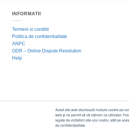
INFORMATII
Termeni si conditii
Politica de confidentialitate
ANPC
ODR – Online Dispute Resolution
Help
Acest site web stochează module cookie pe compu
web și ne permit să vă reținem ca utilizator. Fo
legate de vizitatorii site-ului nostru, atât pe ac
de confidențialitate.