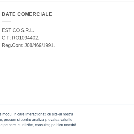
DATE COMERCIALE
ESTICO S.R.L.
CIF: RO1094402.
Reg.Com: J08/469/1991.
modul în care interacționați cu site-ul nostru
e, precum și pentru analiza și evalua valorile
e pe care le utilizăm, consultați politica noastră