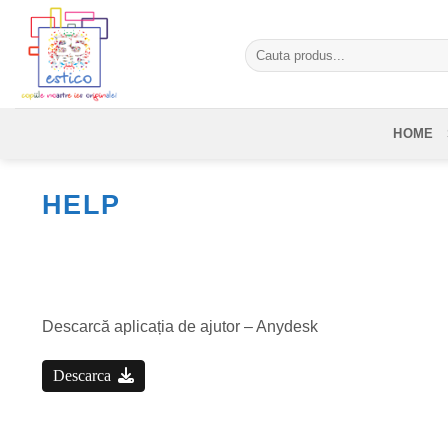
Skip
to
Caută
content
după:
HOME
HELP
Descarcă aplicația de ajutor – Anydesk
Descarca