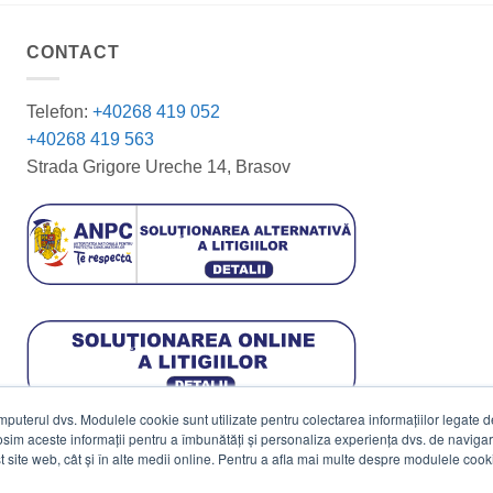
CONTACT
Telefon:
+40268 419 052
+40268 419 563
Strada Grigore Ureche 14, Brasov
terul dvs. Modulele cookie sunt utilizate pentru colectarea informațiilor legate de 
losim aceste informații pentru a îmbunătăți și personaliza experiența dvs. de navigar
est site web, cât și în alte medii online. Pentru a afla mai multe despre modulele cooki