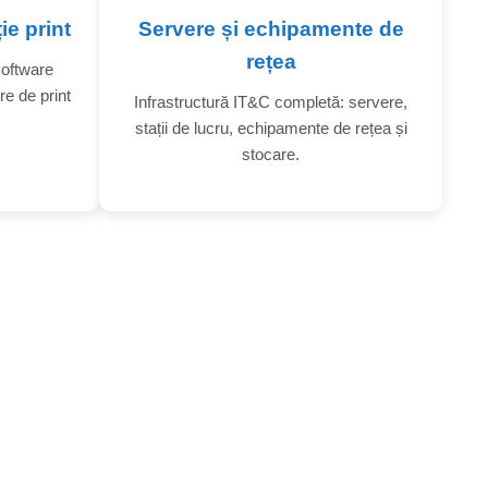
ie print
Servere și echipamente de
rețea
software
re de print
Infrastructură IT&C completă: servere,
stații de lucru, echipamente de rețea și
stocare.
ANERE