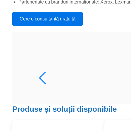
Parteneriate cu branduri internaționale: Xerox, Lexma
Cere o consultanță gratuită
Produse și soluții disponibile