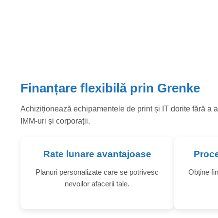
GRUPURI DE LUCRU MEDI
Finanțare flexibilă prin Grenke
Achiziționează echipamentele de print și IT dorite fără a a
IMM-uri și corporații.
Rate lunare avantajoase
Proce
Planuri personalizate care se potrivesc
Obține fin
nevoilor afacerii tale.