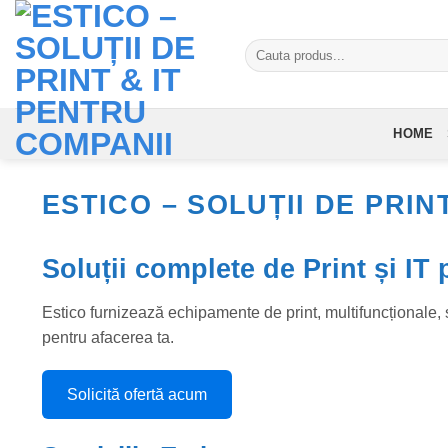
Skip
to
Caută
content
după:
HOME
ESTICO – SOLUȚII DE PRIN
Soluții complete de Print și IT
Estico furnizează echipamente de print, multifuncționale, s
pentru afacerea ta.
Solicită ofertă acum