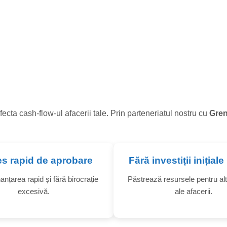
I/MARI
fecta cash-flow-ul afacerii tale. Prin parteneriatul nostru cu
Gre
s rapid de aprobare
Fără investiții inițial
anțarea rapid și fără birocrație
Păstrează resursele pentru alt
excesivă.
ale afacerii.