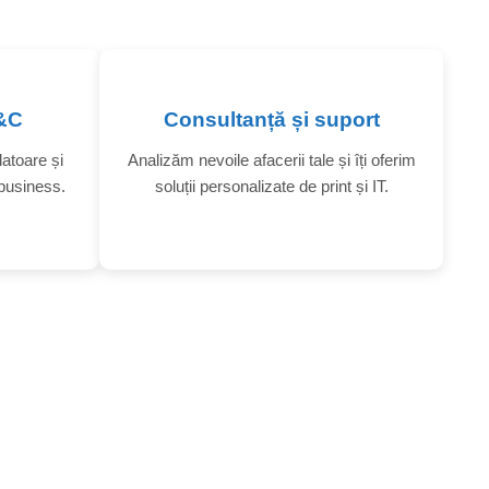
T&C
Consultanță și suport
latoare și
Analizăm nevoile afacerii tale și îți oferim
business.
soluții personalizate de print și IT.