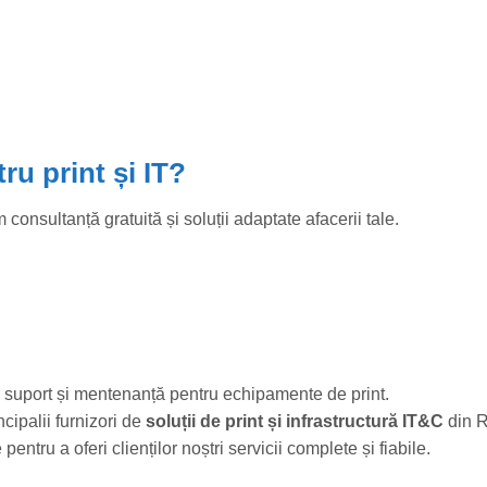
ru print și IT?
 consultanță gratuită și soluții adaptate afacerii tale.
d suport și mentenanță pentru echipamente de print.
cipalii furnizori de
soluții de print și infrastructură IT&C
din 
ntru a oferi clienților noștri servicii complete și fiabile.