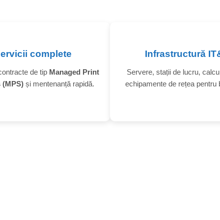
ervicii complete
Infrastructură I
contracte de tip
Managed Print
Servere, stații de lucru, calcu
s (MPS)
și mentenanță rapidă.
echipamente de rețea pentru 