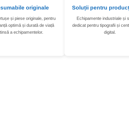
sumabile originale
Soluții pentru producț
rtușe și piese originale, pentru
Echipamente industriale și 
nță optimă și durată de viață
dedicat pentru tipografii și cent
tinsă a echipamentelor.
digital.
IMPRIMANTE, SC