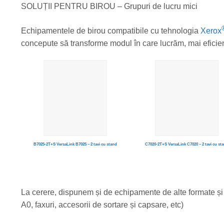
SOLUȚII PENTRU BIROU – Grupuri de lucru mici
Echipamentele de birou compatibile cu tehnologia
Xerox
concepute să transforme modul în care lucrăm, mai eficient
B7025-2T+S VersaLink B7025 – 2 tavi cu stand
C7020-2T+S VersaLink C7020 – 2 tavi cu st
La cerere, dispunem și de echipamente de alte formate și
A0, faxuri, accesorii de sortare și capsare, etc)