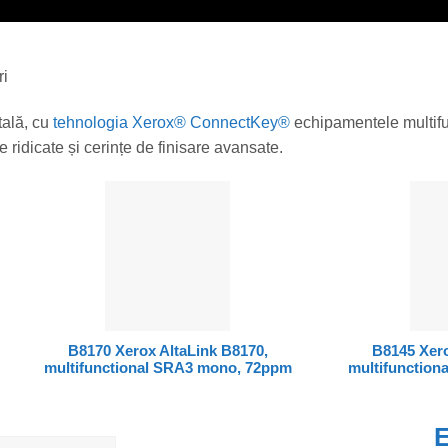
ri
tală, cu
tehnologia Xerox® ConnectKey®
echipamentele multifu
e ridicate și cerințe de finisare avansate.
B8170 Xerox AltaLink B8170,
B8145 Xero
multifunctional SRA3 mono, 72ppm
multifunctio
E