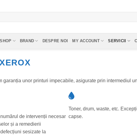
SHOP
BRAND
DESPRE NOI
MY ACCOUNT
SERVICII
 XEROX
 garanția unor printuri impecabile, asigurate prin intermediul u
Toner, drum, waste, etc. Excepție
 numărul de intervenții necesar
capse.
selor și a remedierii
defecțiuni sesizate la