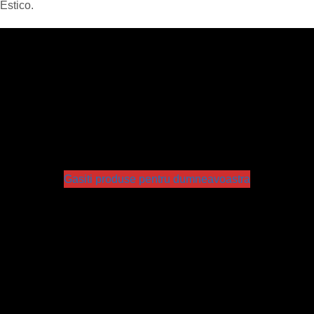
Estico.
Gasiti produse pentru dumneavoastra