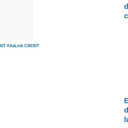
d
c
0T AltaLink C8030T
E
d
l