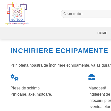
Skip
to
Caută
content
după:
HOME
INCHIRIERE ECHIPAMENTE
Prin oferta noastră de închiriere echipamente, vă asigurăm
Piese de schimb
Manoperă
Pinioane, axe, motoare.
Indiferent de
înlocuirii pie
eventualelor 