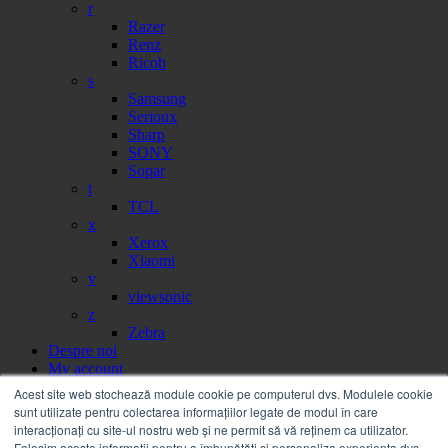
r
Razer
Renz
Ricoh
s
Samsung
Serioux
Sharp
SONY
Sopar
t
TCL
x
Xerox
Xiaomi
v
viewsonic
z
Zebra
Despre noi
My account
Partener
Acest site web stochează module cookie pe computerul dvs. Modulele cookie
Portal facturi
sunt utilizate pentru colectarea informațiilor legate de modul în care
Sesizare
interacționați cu site-ul nostru web și ne permit să vă reținem ca utilizator.
Citire contor
Folosim aceste informații pentru a îmbunătăți și personaliza experiența dvs.