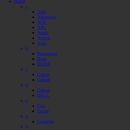
Brand
a
Acer
Alienware
AOC
APC
Apple
Asrock
Asus
b
Bachmann
Benq
BOOX
c
Canon
Corsair
d
Dahua
DELL
e
Eizo
Epson
g
Gigabyte
h