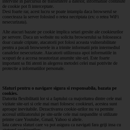
intervine in parcursul de transmitere a datelor, informatiile continute
de cookie pot fi interceptate.
Desi foarte rar, acest lucru se poate intampla daca browserul se
conecteaza la server folosind o retea necriptata (ex: o retea WiFi
nesecurizata).
Alte atacuri bazate pe cookie implica setari gresite ale cookieurilor
pe servere. Daca un website nu solicita browserului sa foloseasca
doar canale criptate, atacatorii pot folosi aceasta vulnerabilitate
pentru a pacali browserele in a trimite informatii prin intermediul
canalelor nesecurizate. Atacatorii utilizeaza apoi informatiile in
scopuri de a accesa neautorizat anumite site-uri. Este foarte
important sa fiti atenti in alegerea metodei celei mai potrivite de
protectie a informatiilor personale.
Sfaturi pentru o navigare sigura si responsabila, bazata pe
cookies.
Datorita flexibilitatii lor si a faptului ca majoritatea dintre cele mai
vizitate site-uri si cele mai mari folosesc cookieuri, acestea sunt
aproape inevitabile. Dezactivarea cookie-urilor nu va permite
accesul utilizatorului pe site-urile cele mai raspandite si utilizate
printre care Youtube, Gmail, Yahoo si altele.
Iata cateva sfaturi care va pot asigura ca navigati fara griji insa cu
ajutorul cookieurilor: