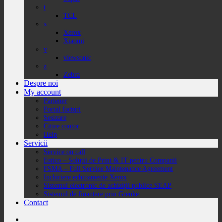
t
TCL
x
Xerox
Xiaomi
v
viewsonic
z
Zebra
Despre noi
My account
Partener
Portal facturi
Sesizare
Citire contor
Help
Servicii
Service on call
Estico – Soluții de Print & IT pentru Companii
FSMA – Full Service Maintenance Agreement
Inchiriere echipamente Xerox
Sistemul electronic de achiziții publice SEAP
Sistemul de finanțare prin Grenke
Contact