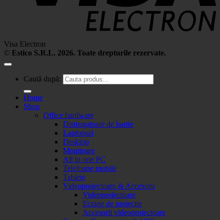
Visa Electron
©
Estico S.R.L. 2026. Toate drepturile rezervate.
Caută după:
Home
Shop
Office hardware
Distrugatoare de hartie
Laptopuri
Desktop
Monitoare
All in one PC
Telefoane mobile
Tablete
Videoproiectoare & Accesorii
Videoproiectoare
Ecrane de proiectie
Accesorii videoproiectoare