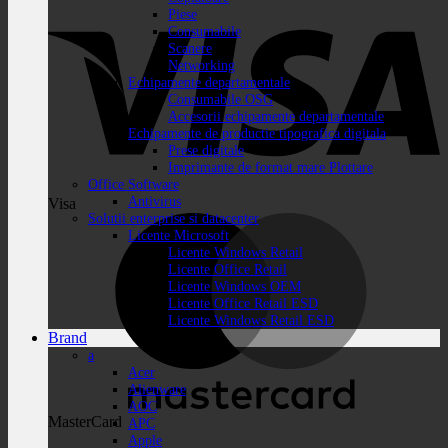
Piese
Consumabile
Scanere
Networking
Echipamente departamentale
Consumabile OSG
Accesorii echipamente departamentale
Echipamente de productie tipografica digitala
Prese digitale
Imprimante de format mare Plottare
Office Software
Antivirus
Visa
Solutii enterprise si datacenter
Licente Microsoft
Licente Windows Retail
Licente Office Retail
Licente Windows OEM
Licente Office Retail ESD
Licente Windows Retail ESD
Brand
a
Acer
Alienware
AOC
MasterCard
APC
Apple