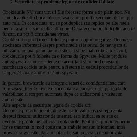
Securitate si probleme legate de confidentialitate
Cookieurile NU sunt virusi! Ele folosesc formate tip plain text. Nu
sunt alcatuite din bucati de cod asa ca nu pot fi executate nici nu pot
auto-rula. In consecinta, nu se pot duplica sau replica pe alte retele
pentru a se rula sau replica din nou. Deoarece nu pot indeplini aceste
functii, nu pot fi considerate virusi.
Cookie-urile pot fi totusi folosite pentru scopuri negative. Deoarece
stocheaza informatii despre preferintele si istoricul de navigare al
utilizatorilor, atat pe un anume site cat si pe mai multe alte siteuri,
cookieurile pot fi folosite ca o forma de Spyware. Multe produse
anti-spyware sunt constiente de acest fapt si in mod constant
marcheaza cookie-urile pentru a fi sterse in cadrul procedurilor de
stergere/scanare anti-virus/anti-spyware.
In general browserele au integrate setari de confidentialitate care
furnizeaza diferite nivele de acceptare a cookieurilor, perioada de
valabilitate si stergere automata dupa ce utilizatorul a vizitat un
anumit site.
Alte aspecte de securitate legate de cookie-uri:
Deoarece protectia identitatii este foarte valoroasa si reprezinta
dreptul fiecarui utilizator de internet, este indicat sa se stie ce
eventuale probleme pot crea cookieurile. Pentru ca prin intermediul
lor se transmit in mod constant in ambele sensuri informatii intre
browser si website, daca un atacator sau persoana neautorizata