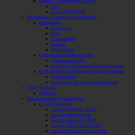
Servere, Componente & UPS
UPS
Accesorii UPS-uri
Imprimante, Scanere & Consumabile
Imprimante
Copiatoare
Piese
Consumabile
Scanere
Networking
Echipamente departamentale
Consumabile OSG
Accesorii echipamente departamentale
Echipamente de productie tipografica digitala
Prese digitale
Imprimante de format mare Plottare
Office Software
Antivirus
Solutii enterprise si datacenter
Licente Microsoft
Licente Windows Retail
Licente Office Retail
Licente Windows OEM
Licente Office Retail ESD
Licente Windows Retail ESD