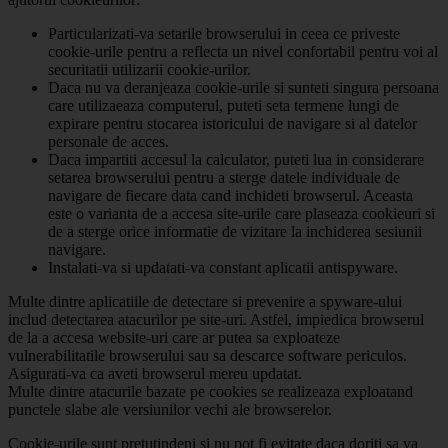
Particularizati-va setarile browserului in ceea ce priveste
cookie-urile pentru a reflecta un nivel confortabil pentru voi al
securitatii utilizarii cookie-urilor.
Daca nu va deranjeaza cookie-urile si sunteti singura persoana
care utilizaeaza computerul, puteti seta termene lungi de
expirare pentru stocarea istoricului de navigare si al datelor
personale de acces.
Daca impartiti accesul la calculator, puteti lua in considerare
setarea browserului pentru a sterge datele individuale de
navigare de fiecare data cand inchideti browserul. Aceasta
este o varianta de a accesa site-urile care plaseaza cookieuri si
de a sterge orice informatie de vizitare la inchiderea sesiunii
navigare.
Instalati-va si updatati-va constant aplicatii antispyware.
Multe dintre aplicatiile de detectare si prevenire a spyware-ului
includ detectarea atacurilor pe site-uri. Astfel, impiedica browserul
de la a accesa website-uri care ar putea sa exploateze
vulnerabilitatile browserului sau sa descarce software periculos.
Asigurati-va ca aveti browserul mereu updatat.
Multe dintre atacurile bazate pe cookies se realizeaza exploatand
punctele slabe ale versiunilor vechi ale browserelor.
Cookie-urile sunt pretutindeni si nu pot fi evitate daca doriti sa va