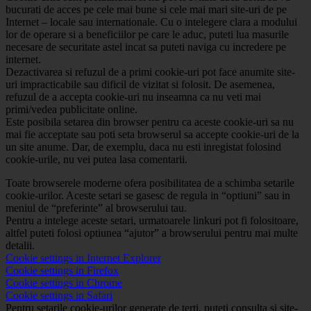
bucurati de acces pe cele mai bune si cele mai mari site-uri de pe
Internet – locale sau internationale. Cu o intelegere clara a modului
lor de operare si a beneficiilor pe care le aduc, puteti lua masurile
necesare de securitate astel incat sa puteti naviga cu incredere pe
internet.
Dezactivarea si refuzul de a primi cookie-uri pot face anumite site-
uri impracticabile sau dificil de vizitat si folosit. De asemenea,
refuzul de a accepta cookie-uri nu inseamna ca nu veti mai
primi/vedea publicitate online.
Este posibila setarea din browser pentru ca aceste cookie-uri sa nu
mai fie acceptate sau poti seta browserul sa accepte cookie-uri de la
un site anume. Dar, de exemplu, daca nu esti inregistat folosind
cookie-urile, nu vei putea lasa comentarii.
Toate browserele moderne ofera posibilitatea de a schimba setarile
cookie-urilor. Aceste setari se gasesc de regula in “optiuni” sau in
meniul de “preferinte” al browserului tau.
Pentru a intelege aceste setari, urmatoarele linkuri pot fi folositoare,
altfel puteti folosi optiunea “ajutor” a browserului pentru mai multe
detalii.
Cookie settings in Internet Explorer
Cookie settings in Firefox
Cookie settings in Chrome
Cookie settings in Safari
Pentru setarile cookie-urilor generate de terti, puteti consulta si site-