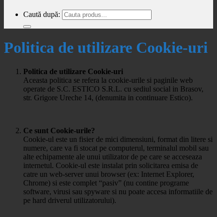
Caută după:
Politica de utilizare Cookie-uri
Politica de utilizare Cookie-uri
Aceasta politica se refera la cookie-urile si paginile web
operate de S.C. ESTICO S.R.L. cu sediul social in Brasov,
str. Grigore Ureche 14, (denumita in continuare Estico).
Ce sunt Cookie-urile?
Cookie-ul este un fisier de mici dimensiuni, format din litere si
numere, care va fi stocat pe computerul, terminalul mobil sau
alte echipamente ale unui utilizator de pe care se acceseaza
internetul. Cookie-ul este instalat prin solicitarea emisa de
catre un web-server unui browser (ex: Internet Explorer,
Chrome) si este complet “pasiv” (nu contine programe
software, virusi sau spyware si nu poate accesa informatiile de
pe hard driverul utilizatorului).