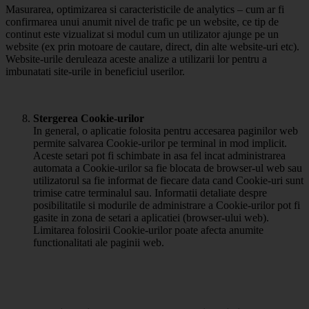
Masurarea, optimizarea si caracteristicile de analytics – cum ar fi
confirmarea unui anumit nivel de trafic pe un website, ce tip de
continut este vizualizat si modul cum un utilizator ajunge pe un
website (ex prin motoare de cautare, direct, din alte website-uri etc).
Website-urile deruleaza aceste analize a utilizarii lor pentru a
imbunatati site-urile in beneficiul userilor.
Stergerea Cookie-urilor
In general, o aplicatie folosita pentru accesarea paginilor web
permite salvarea Cookie-urilor pe terminal in mod implicit.
Aceste setari pot fi schimbate in asa fel incat administrarea
automata a Cookie-urilor sa fie blocata de browser-ul web sau
utilizatorul sa fie informat de fiecare data cand Cookie-uri sunt
trimise catre terminalul sau. Informatii detaliate despre
posibilitatile si modurile de administrare a Cookie-urilor pot fi
gasite in zona de setari a aplicatiei (browser-ului web).
Limitarea folosirii Cookie-urilor poate afecta anumite
functionalitati ale paginii web.