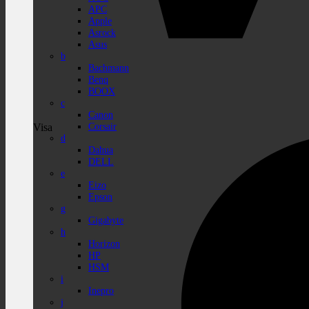
APC
Apple
Asrock
Asus
b
Bachmann
Benq
BOOX
c
Canon
Corsair
Visa
d
Dahua
DELL
e
Eizo
Epson
g
Gigabyte
h
Horizon
HP
HSM
i
Inepro
j