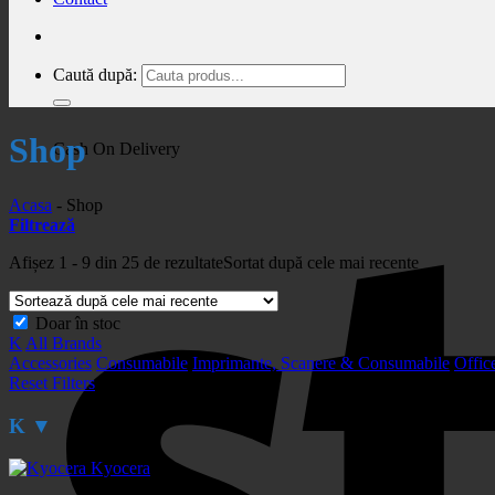
Caută după:
Shop
Cash On Delivery
Acasa
-
Shop
Filtrează
Afișez 1 - 9 din 25 de rezultate
Sortat după cele mai recente
Doar în stoc
K
All Brands
Accessories
Consumabile
Imprimante, Scanere & Consumabile
Offic
Reset Filters
K
▼
Kyocera