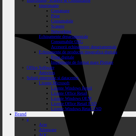
Imprimante, Scanere & Consumabile
Imprimante
Copiatoare
Piese
Consumabile
Scanere
Networking
Echipamente departamentale
Consumabile OSG
Accesorii echipamente departamentale
Echipamente de productie tipografica digitala
Prese digitale
Imprimante de format mare Plottare
Office Software
Antivirus
Solutii enterprise si datacenter
Licente Microsoft
Licente Windows Retail
Licente Office Retail
Licente Windows OEM
Licente Office Retail ESD
Licente Windows Retail ESD
Brand
a
Acer
Alienware
AOC