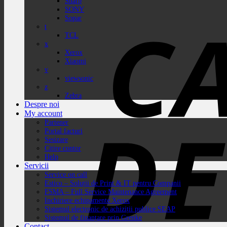
Sharp
SONY
Sopar
t
TCL
x
Xerox
Xiaomi
v
viewsonic
z
Zebra
Despre noi
My account
Partener
Portal facturi
Sesizare
Citire contor
Help
Servicii
Service on call
Estico – Soluții de Print & IT pentru Companii
FSMA – Full Service Maintenance Agreement
Inchiriere echipamente Xerox
Sistemul electronic de achiziții publice SEAP
Sistemul de finanțare prin Grenke
Contact