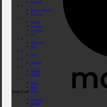
Jetworld
k
Konica Minolta
Kyocera
l
Lenovo
Legrand
Lexmark
LG
m
Microsoft
MSI
n
nJoy
o
Optoma
p
Pantum
Philips
r
Razer
Renz
Ricoh
MasterCard
s
Samsung
Serioux