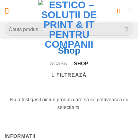
Skip
to
content
Caută
după:
Shop
ACASA
-
SHOP
FILTREAZĂ
Nu a fost găsit niciun produs care să se potrivească cu
selecția ta.
INFORMATII