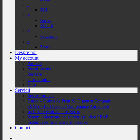
t
TCL
x
Xerox
Xiaomi
v
viewsonic
z
Zebra
Despre noi
My account
Partener
Portal facturi
Sesizare
Citire contor
Help
Servicii
Service on call
Estico – Soluții de Print & IT pentru Companii
FSMA – Full Service Maintenance Agreement
Inchiriere echipamente Xerox
Sistemul electronic de achiziții publice SEAP
Sistemul de finanțare prin Grenke
Contact