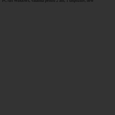
PC-uri Windows, valabila pentru 2 ani, 1 dispozitiv, new