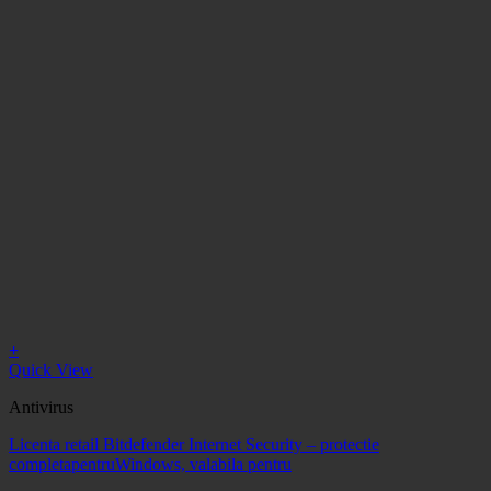
+
Quick View
Antivirus
Licenta retail Bitdefender Internet Security – protectie
completapentruWindows, valabila pentru