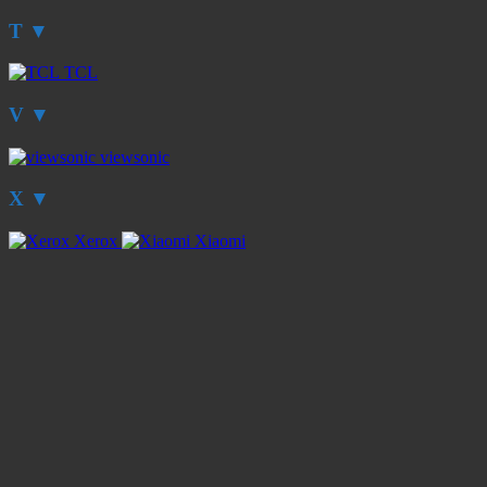
T
▼
TCL
V
▼
viewsonic
X
▼
Xerox
Xiaomi