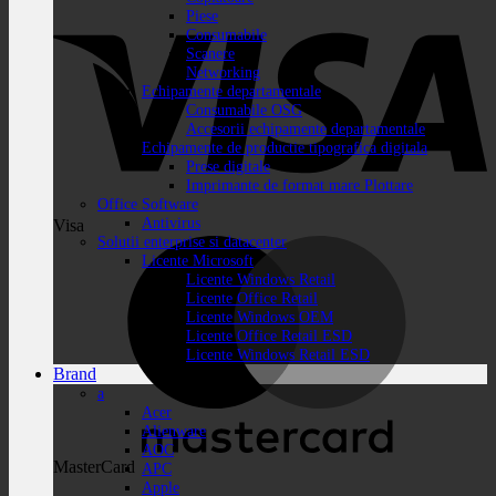
Piese
Consumabile
Scanere
Networking
Echipamente departamentale
Consumabile OSG
Accesorii echipamente departamentale
Echipamente de productie tipografica digitala
Prese digitale
Imprimante de format mare Plottare
Office Software
Antivirus
Visa
Solutii enterprise si datacenter
Licente Microsoft
Licente Windows Retail
Licente Office Retail
Licente Windows OEM
Licente Office Retail ESD
Licente Windows Retail ESD
Brand
a
Acer
Alienware
AOC
MasterCard
APC
Apple