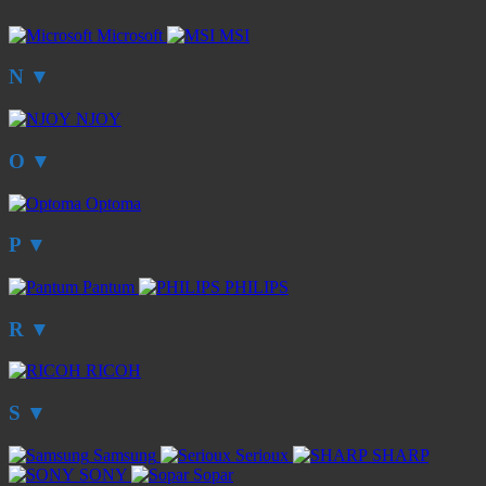
Microsoft
MSI
N
▼
NJOY
O
▼
Optoma
P
▼
Pantum
PHILIPS
R
▼
RICOH
S
▼
Samsung
Serioux
SHARP
SONY
Sopar