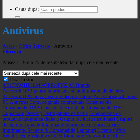
Caută după:
Antivirus
Acasa
-
Office Software
-
Antivirus
Filtrează
Afișez 1 - 9 din 25 de rezultate
Sortat după cele mai recente
Doar în stoc
A
B
C
D
E
G
H
I
K
L
M
N
O
P
R
S
T
V
X
All Brands
Accesorii OPB pentru imprimante si multifunctionale de birou
Accesorii UPS-uri
Accesorii videoproiectoare
Accessories
All in one
PC
Antivirus
Cons. originale contractuale
Consumabile
Consumabile OPB
Consumabile originale
Consumabile OSG
Copiatoare
Desktop
Distrugatoare de hartie
Echipamente de
productie tipografica digitala
Grupuri de lucru medii/mari
Grupuri
de lucru mici/medii
Imprimante
Imprimante de format mare
Imprimante, Scanere & Consumabile
Laptopuri
Licente Office
Retail
Licente Windows OEM
Monitoare
Networking
Office