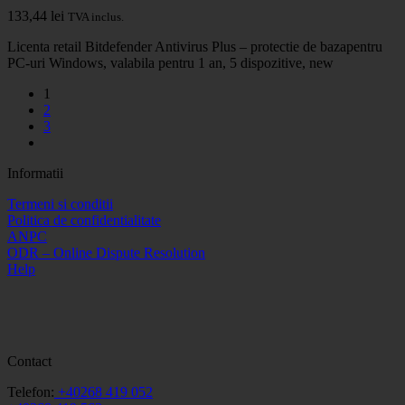
133,44
lei
TVA inclus.
Licenta retail Bitdefender Antivirus Plus – protectie de bazapentru
PC-uri Windows, valabila pentru 1 an, 5 dispozitive, new
1
2
3
Informatii
Termeni si conditii
Politica de confidentialitate
ANPC
ODR – Online Dispute Resolution
Help
Contact
Telefon:
+40268 419 052