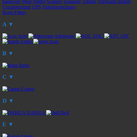
hardware
Piese
Plotter
Scanere
Scannere
Tablete
Telefoane mobile
Uncategorized
UPS
Videoproiectoare
Reset Filters
A
▼
Acer
Alienware
AOC
APC
Apple
Asus
B
▼
Benq
C
▼
Canon
D
▼
DAHUA
Dell
E
▼
Epson