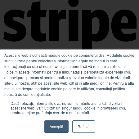
Acest site web stochează module cookie pe computerul dvs. Modulele cookie
sunt utilizate pentru colectarea informațiilor legate de modul în care
Stripe
interacționați cu site-ul nostru web și ne permit să vă reținem ca utilizator.
Folosim aceste informații pentru a îmbunătăți și personaliza experiența dvs.
de navigare, precum și pentru analiza și evalua valorile legate de vizitatorii
site-ului nostru, atât pe acest site web, cât și în alte medii online. Pentru a afla
mai multe despre modulele cookie pe care le utilizăm, consultați politica
noastră de confidențialitate.
Dacă refuzați, informațiile dvs. nu vor fi urmărite atunci când vizitați
acest site web. Va fi utilizat un singur modul cookie în browser-ul dvs.
pentru a reține preferința dvs. de a nu fi urmărit.
Acceptă
Refuză
Visa Electron