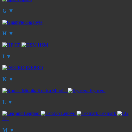
G
▼
Gigabyte
H
▼
HP
HSM
I
▼
INEPRO
K
▼
Konica Minolta
Kyocera
L
▼
Legrand
Lenovo
Lexmark
LG
M
▼