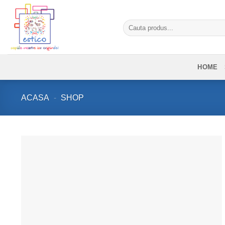
Skip
to
Caută
content
după:
HOME
ACASA
-
SHOP