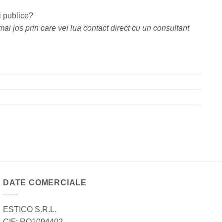
i publice?
ai jos prin care vei lua contact direct cu un consultant
DATE COMERCIALE
ESTICO S.R.L.
CIF: RO1094402.