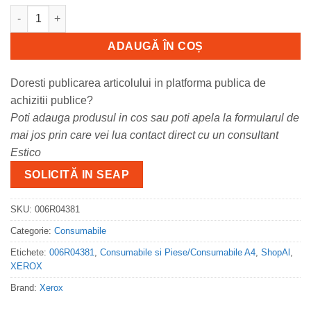
Cantitate 006R04381 Xerox toner capacitate extra pentru B310,
ADAUGĂ ÎN COȘ
Doresti publicarea articolului in platforma publica de
achizitii publice?
Poti adauga produsul in cos sau poti apela la formularul de
mai jos prin care vei lua contact direct cu un consultant
Estico
SOLICITĂ IN SEAP
SKU:
006R04381
Categorie:
Consumabile
Etichete:
006R04381
,
Consumabile si Piese/Consumabile A4
,
ShopAl
,
XEROX
Brand:
Xerox