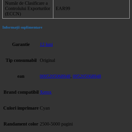
Număr de Clasificare a
Controlului Exporturilor
EAR99
(ECCN)
Informații suplimentare
Garantie
12 luni
Tip consumabil
Original
ean
0095205068948
,
095205068948
Brand compatibil
Xerox
Culori imprimare
Cyan
Randament color
2500-5000 pagini