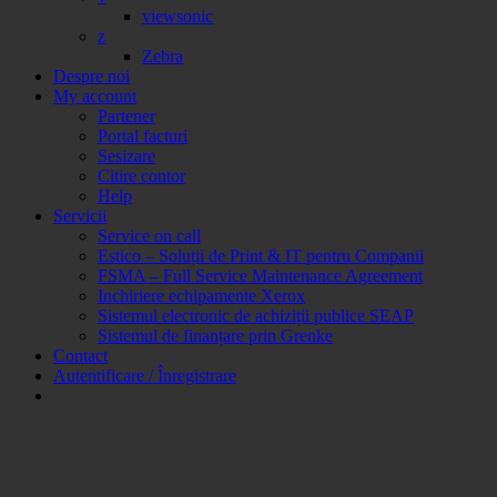
viewsonic
z
Zebra
Despre noi
My account
Partener
Portal facturi
Sesizare
Citire contor
Help
Servicii
Service on call
Estico – Soluții de Print & IT pentru Companii
FSMA – Full Service Maintenance Agreement
Inchiriere echipamente Xerox
Sistemul electronic de achiziții publice SEAP
Sistemul de finanțare prin Grenke
Contact
Autentificare / Înregistrare