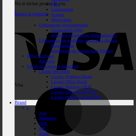
Nu ai niciun produs în coș.
Piese
Consumabile
Înapoi la magazin
Scanere
Networking
Echipamente departamentale
Consumabile OSG
Accesorii echipamente departamentale
Echipamente de productie tipografica digitala
Prese digitale
Imprimante de format mare Plottare
Office Software
Antivirus
Solutii enterprise si datacenter
Licente Microsoft
Licente Windows Retail
Licente Office Retail
Visa
Licente Windows OEM
Licente Office Retail ESD
Licente Windows Retail ESD
Brand
a
Acer
Alienware
AOC
APC
Apple