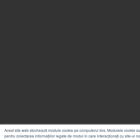
Acest site web stochează module cookie pe computerul dvs. Modulele cookie sun
pentru colectarea informațiilor legate de modul în care interacționați cu site-ul n