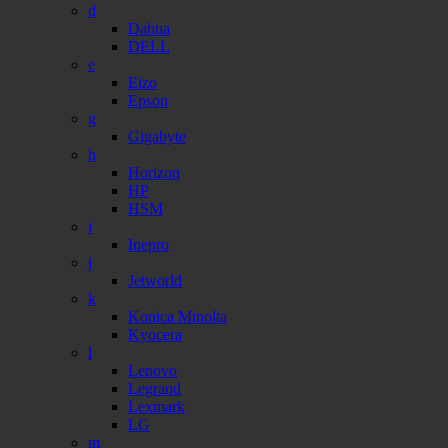
d
Dahua
DELL
e
Eizo
Epson
g
Gigabyte
h
Horizon
HP
HSM
i
Inepro
j
Jetworld
k
Konica Minolta
Kyocera
l
Lenovo
Legrand
Lexmark
LG
m