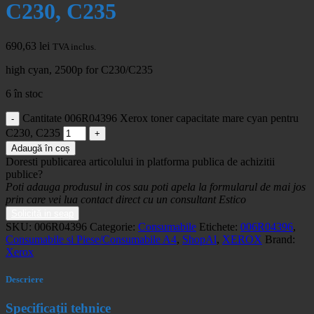
C230, C235
690,63
lei
TVA inclus.
high cyan, 2500p for C230/C235
6 în stoc
Cantitate 006R04396 Xerox toner capacitate mare cyan pentru
C230, C235
Adaugă în coș
Doresti publicarea articolului in platforma publica de achizitii
publice?
Poti adauga produsul in cos sau poti apela la formularul de mai jos
prin care vei lua contact direct cu un consultant Estico
Solicită in seap
SKU:
006R04396
Categorie:
Consumabile
Etichete:
006R04396
,
Consumabile si Piese/Consumabile A4
,
ShopAl
,
XEROX
Brand:
Xerox
Descriere
Specificații tehnice