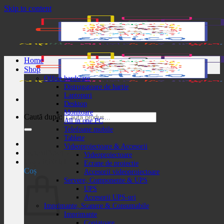
Skip to content
Home
Shop
Office hardware
Distrugatoare de hartie
Laptopuri
Desktop
Monitoare
Caută după:
All in one PC
Telefoane mobile
Tablete
Videoproiectoare & Accesorii
Autentificare / Înregistrare
Videoproiectoare
Coș /
0,00
lei
Ecrane de proiectie
Coș
Accesorii videoproiectoare
Servere, Componente & UPS
UPS
Accesorii UPS-uri
Imprimante, Scanere & Consumabile
Imprimante
Copiatoare