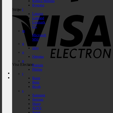
Konica Minolta
Kyocera
Stripe
l
Lenovo
Legrand
Lexmark
LG
m
Microsoft
MSI
n
nJoy
o
Optoma
p
Visa Electron
Pantum
Philips
r
Razer
Renz
Ricoh
s
Samsung
Serioux
Sharp
SONY
Sopar