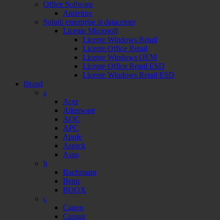
Office Software
Antivirus
Solutii enterprise si datacenter
Licente Microsoft
Licente Windows Retail
Licente Office Retail
Licente Windows OEM
Licente Office Retail ESD
Licente Windows Retail ESD
Brand
a
Acer
Alienware
AOC
APC
Apple
Asrock
Asus
b
Bachmann
Benq
BOOX
c
Canon
Corsair