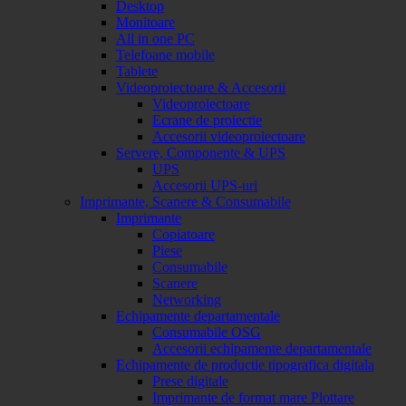
Desktop
Monitoare
All in one PC
Telefoane mobile
Tablete
Videoproiectoare & Accesorii
Videoproiectoare
Ecrane de proiectie
Accesorii videoproiectoare
Servere, Componente & UPS
UPS
Accesorii UPS-uri
Imprimante, Scanere & Consumabile
Imprimante
Copiatoare
Piese
Consumabile
Scanere
Networking
Echipamente departamentale
Consumabile OSG
Accesorii echipamente departamentale
Echipamente de productie tipografica digitala
Prese digitale
Imprimante de format mare Plottare