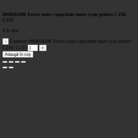
006R04396 Xerox toner capacitate mare cyan pentru C230,
C235
6 în stoc
Cantitate 006R04396 Xerox toner capacitate mare cyan pentru
C230, C235
Adaugă în coș