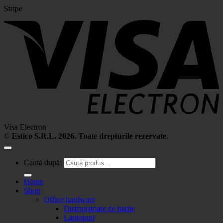
Stripe
Visa Electron
©
Estico S.R.L. 2026. Toate drepturile rezervate.
Caută după:
Home
Shop
Office hardware
Distrugatoare de hartie
Laptopuri