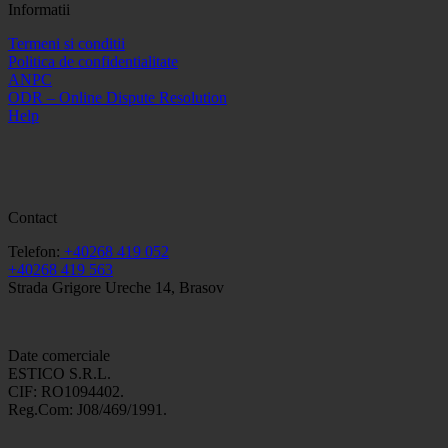
Informatii
Termeni si conditii
Politica de confidentialitate
ANPC
ODR – Online Dispute Resolution
Help
Contact
Telefon:
+40268 419 052
+40268 419 563
Strada Grigore Ureche 14, Brasov
Date comerciale
ESTICO S.R.L.
CIF: RO1094402.
Reg.Com: J08/469/1991.