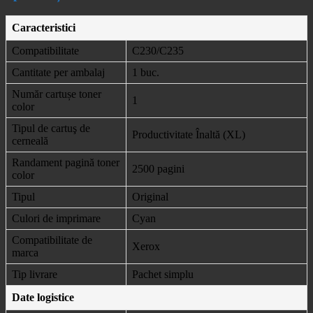
Caracteristici
Compatibilitate
C230/C235
Cantitate per ambalaj
1 buc.
Număr cartușe toner
1
color
Tipul de cartuş de
Productivitate Înaltă (XL)
cerneală
Randament pagină toner
2500 pagini
color
Tipul
Original
Culori de imprimare
Cyan
Compatibilitate de
Xerox
marca
Tip livrare
Pachet simplu
Date logistice