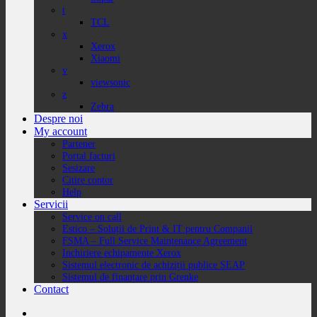
t
TCL
x
Xerox
Xiaomi
v
viewsonic
z
Zebra
Despre noi
My account
Partener
Portal facturi
Sesizare
Citire contor
Help
Servicii
Service on call
Estico – Soluții de Print & IT pentru Companii
FSMA – Full Service Maintenance Agreement
Inchiriere echipamente Xerox
Sistemul electronic de achiziții publice SEAP
Sistemul de finanțare prin Grenke
Contact