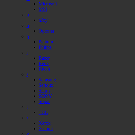
Microsoft
MSI
n
nJoy
o
Optoma
p
Pantum
Philips
r
Razer
Renz
Ricoh
s
Samsung
Serioux
Sharp
SONY
Sopar
t
TCL
x
Xerox
Xiaomi
v