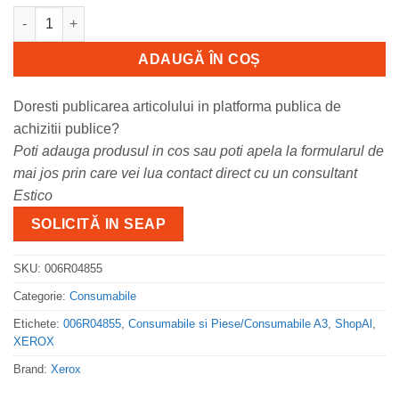
Cantitate 006R04855 Xerox Black 34000p for PrimeLink C9265/9
ADAUGĂ ÎN COȘ
Doresti publicarea articolului in platforma publica de
achizitii publice?
Poti adauga produsul in cos sau poti apela la formularul de
mai jos prin care vei lua contact direct cu un consultant
Estico
SOLICITĂ IN SEAP
SKU:
006R04855
Categorie:
Consumabile
Etichete:
006R04855
,
Consumabile si Piese/Consumabile A3
,
ShopAl
,
XEROX
Brand:
Xerox