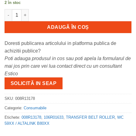
2 în stoc
Cantitate 008R13178 TRANSFER BELT ROLLER, WC 59XX / ALT
ADAUGĂ ÎN COȘ
Doresti publicarea articolului in platforma publica de
achizitii publice?
Poti adauga produsul in cos sau poti apela la formularul de
mai jos prin care vei lua contact direct cu un consultant
Estico
SOLICITĂ IN SEAP
SKU:
008R13178
Categorie:
Consumabile
Etichete:
008R13178
,
106R01633
,
TRANSFER BELT ROLLER
,
WC
59XX / ALTALINK B80XX