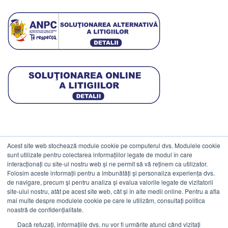
Acest site web stochează module cookie pe computerul dvs. Modulele cookie
DATE COMERCIALE
sunt utilizate pentru colectarea informațiilor legate de modul în care
interacționați cu site-ul nostru web și ne permit să vă reținem ca utilizator.
Folosim aceste informații pentru a îmbunătăți și personaliza experiența dvs.
ESTICO S.R.L.
de navigare, precum și pentru analiza și evalua valorile legate de vizitatorii
CIF: RO1094402.
site-ului nostru, atât pe acest site web, cât și în alte medii online. Pentru a afla
mai multe despre modulele cookie pe care le utilizăm, consultați politica
Reg.Com: J08/469/1991.
noastră de confidențialitate.
Dacă refuzați, informațiile dvs. nu vor fi urmărite atunci când vizitați