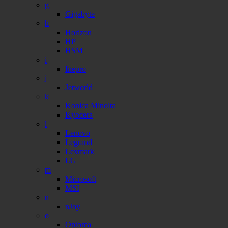
g
Gigabyte
h
Horizon
HP
HSM
i
Inepro
j
Jetworld
k
Konica Minolta
Kyocera
l
Lenovo
Legrand
Lexmark
LG
m
Microsoft
MSI
n
nJoy
o
Optoma