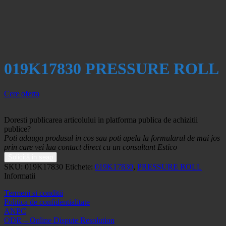
019K17830 PRESSURE ROLL
Cere oferta
Doresti publicarea articolului in platforma publica de achizitii
publice?
Poti adauga produsul in cos sau poti apela la formularul de mai jos
prin care vei lua contact direct cu un consultant Estico
Solicită in seap
SKU:
019K17830
Etichete:
019K17830
,
PRESSURE ROLL
Informatii
Termeni si conditii
Politica de confidentialitate
ANPC
ODR – Online Dispute Resolution