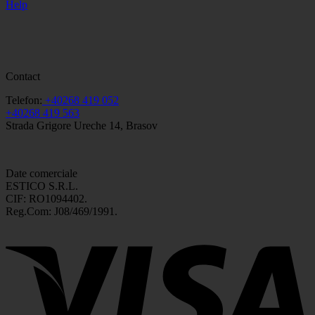
Help
Contact
Telefon:
+40268 419 052
+40268 419 563
Strada Grigore Ureche 14, Brasov
Date comerciale
ESTICO S.R.L.
CIF: RO1094402.
Reg.Com: J08/469/1991.