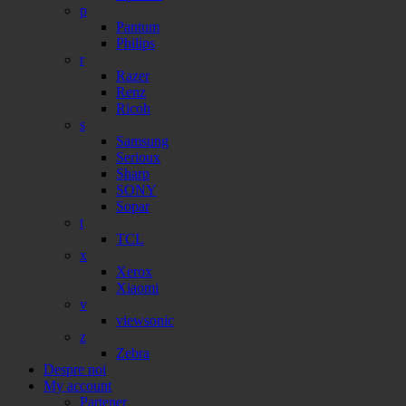
p
Pantum
Philips
r
Razer
Renz
Ricoh
s
Samsung
Serioux
Sharp
SONY
Sopar
t
TCL
x
Xerox
Xiaomi
v
viewsonic
z
Zebra
Despre noi
My account
Partener