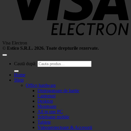
Visa Electron
©
Estico S.R.L. 2026. Toate drepturile rezervate.
Caută după:
Home
Shop
Office hardware
Distrugatoare de hartie
Laptopuri
Desktop
Monitoare
All in one PC
Telefoane mobile
Tablete
Videoproiectoare & Accesorii