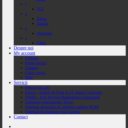
t
TCL
x
Xerox
Xiaomi
v
viewsonic
z
Zebra
Despre noi
My account
Partener
Portal facturi
Sesizare
Citire contor
Help
Servicii
Service on call
Estico – Soluții de Print & IT pentru Companii
FSMA – Full Service Maintenance Agreement
Inchiriere echipamente Xerox
Sistemul electronic de achiziții publice SEAP
Sistemul de finanțare prin Grenke
Contact