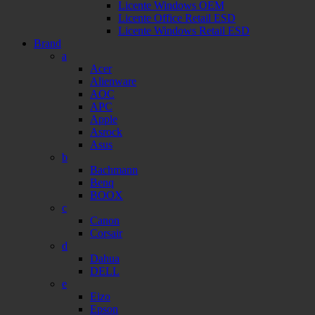
Licente Windows OEM
Licente Office Retail ESD
Licente Windows Retail ESD
Brand
a
Acer
Alienware
AOC
APC
Apple
Asrock
Asus
b
Bachmann
Benq
BOOX
c
Canon
Corsair
d
Dahua
DELL
e
Eizo
Epson