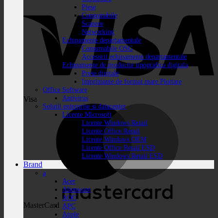
Piese
Consumabile
Scanere
Networking
Echipamente departamentale
Consumabile OSG
Accesorii echipamente departamentale
Echipamente de productie tipografica digitala
Prese digitale
Imprimante de format mare Plottare
Office Software
Antivirus
Visa
Solutii enterprise si datacenter
Licente Microsoft
Licente Windows Retail
Licente Office Retail
Licente Windows OEM
Licente Office Retail ESD
Licente Windows Retail ESD
Brand
a
Acer
Alienware
AOC
MasterCard
APC
Apple