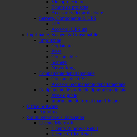
Videoproiectoare
Ecrane de proiectie
Accesorii videoproiectoare
Servere, Componente & UPS
UPS
Accesorii UPS-uri
Imprimante, Scanere & Consumabile
Imprimante
Copiatoare
Piese
Consumabile
Scanere
Networking
Echipamente departamentale
Consumabile OSG
Accesorii echipamente departamentale
Echipamente de productie tipografica digitala
Prese digitale
Imprimante de format mare Plottare
Office Software
Antivirus
Solutii enterprise si datacenter
Licente Microsoft
Licente Windows Retail
Licente Office Retail