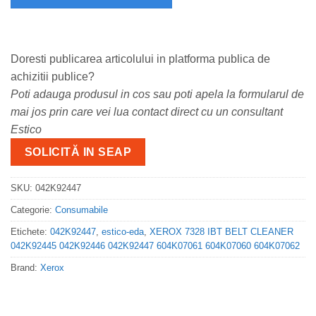
Doresti publicarea articolului in platforma publica de
achizitii publice?
Poti adauga produsul in cos sau poti apela la formularul de
mai jos prin care vei lua contact direct cu un consultant
Estico
SOLICITĂ IN SEAP
SKU:
042K92447
Categorie:
Consumabile
Etichete:
042K92447
,
estico-eda
,
XEROX 7328 IBT BELT CLEANER
042K92445 042K92446 042K92447 604K07061 604K07060 604K07062
Brand:
Xerox