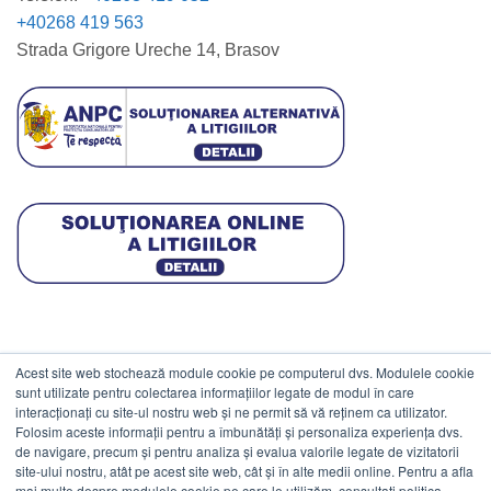
+40268 419 563
Strada Grigore Ureche 14, Brasov
Acest site web stochează module cookie pe computerul dvs. Modulele cookie
DATE COMERCIALE
sunt utilizate pentru colectarea informațiilor legate de modul în care
interacționați cu site-ul nostru web și ne permit să vă reținem ca utilizator.
Folosim aceste informații pentru a îmbunătăți și personaliza experiența dvs.
ESTICO S.R.L.
de navigare, precum și pentru analiza și evalua valorile legate de vizitatorii
CIF: RO1094402.
site-ului nostru, atât pe acest site web, cât și în alte medii online. Pentru a afla
mai multe despre modulele cookie pe care le utilizăm, consultați politica